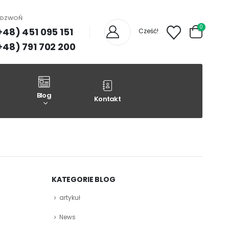
ADZWOŃ
0
+48) 451 095 151
Cześć!
+48) 791 702 200
Blog
Kontakt
KATEGORIE BLOG
artykuł
News