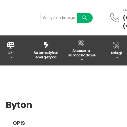
Z
(
Wszystkie kategorie
(
Akcesoria
Automatyka i
OZE
Usługi
samochodowe
energetyka
Byton
OPIS