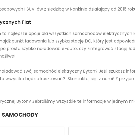
obowych i SUV-ów z siedzibą w Nankinie działający od 2016 rok
ycznych Fiat
h to najlepsze opcje dla wszystkich samochodów elektrycznych B
najdź punkt ładowania lub szybką stację DC, który jest odpowiedn
po prostu szybko naładować e-auto, czy zintegrować stację ład
ożliwe!
ak naładować swój samochód elektryczny Byton? Jeśli szukasz info
e to wszystko będzie kosztować? Skontaktuj się z nami! Z przyje
trycznej Byton? Zebraliśmy wszystkie te informacje w jednym mi
SAMOCHODY