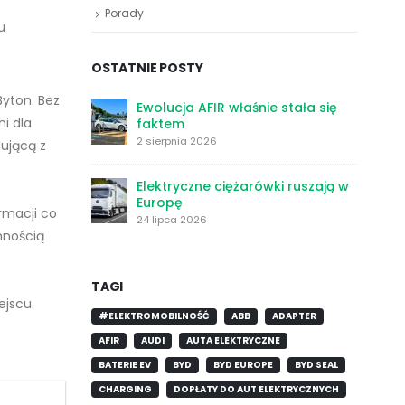
Porady
u
OSTATNIE POSTY
yton. Bez
Ewolucja AFIR właśnie stała się
i dla
faktem
2 sierpnia 2026
ującą z
Elektryczne ciężarówki ruszają w
Europę
rmacji co
24 lipca 2026
mnością
TAGI
ejscu.
#ELEKTROMOBILNOŚĆ
ABB
ADAPTER
AFIR
AUDI
AUTA ELEKTRYCZNE
BATERIE EV
BYD
BYD EUROPE
BYD SEAL
CHARGING
DOPŁATY DO AUT ELEKTRYCZNYCH