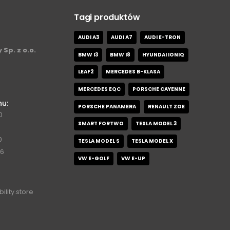
Tagi produktów
AUDI A3
AUDI A7
AUDI E-TRON
 Sp. z o.o.
BMW I3
BMW I8
HYUNDAI IONIQ
LEAF2
MERCEDES B-KLASA
MERCEDES EQC
PORSCHE CAYENNE
nu:
PORSCHE PANAMERA
RENAULT ZOE
0
SMART FORTWO
TESLA MODEL 3
0
TESLA MODEL S
TESLA MODEL X
76
VW E-GOLF
VW E-UP
ility.store