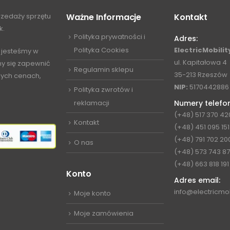
przedaży sprzętu
Ważne Informacje
Kontakt
k.
Polityka prywatności i
Adres:
Polityka Cookies
ElectricMobility
 jesteśmy w
ul. Kapitałowa 4
my się zapewnić
Regulamin sklepu
35-213 Rzeszów
jnych cenach,
NIP:
5170442886
Polityka zwrotów i
reklamacji
Numery telefo
(+48) 517 370 42
Kontakt
(+48) 451 095 151
(+48) 791 702 20
O nas
(+48) 573 743 8
(+48) 663 818 191
Konto
Adres email:
info@electricmob
Moje konto
Moje zamówienia