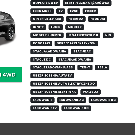
DOPŁATY DO EV
ELEKTRYCZNA CIĘŻARÓWKA
ELON MUSK
EV
EVSE
FISKER
GREEN CELL HABU
HYBRYDA
HYUNDAI
IONITY
LUCID
MODEL Y
MODEL Y JUNIPER
MÓJ ELEKTRYK 2.0
NIO
ROBOTAXI
SPRZEDAŻ ELEKTRYKÓW
STACJA ŁADOWANIA
STACJE AC
STACJE DC
STACJE ŁADOWANIA
STACJE ŁADOWANIA ABB
TEN-T
TESLA
H 4WD
UBEZPIECZENIA AUTA EV
UBEZPIECZENIE AUTA ELEKTRYCZNEGO
UBEZPIECZENIE ELEKTRYKA
WALLBOX
ŁADOWANIE
ŁADOWANIE AC
ŁADOWANIE DC
ŁADOWANIE EV
ŁADOWANIE DC