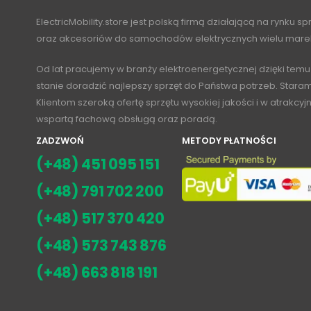
ElectricMobility.store jest polską firmą działającą na rynku s
oraz akcesoriów do samochodów elektrycznych wielu mare
Od lat pracujemy w branży elektroenergetycznej dzięki temu
stanie doradzić najlepszy sprzęt do Państwa potrzeb. Stara
Klientom szeroką ofertę sprzętu wysokiej jakości i w atrakcy
wspartą fachową obsługą oraz poradą.
ZADZWOŃ
METODY PŁATNOŚCI
(+48) 451 095 151
(+48) 791 702 200
(+48) 517 370 420
(+48) 573 743 876
(+48) 663 818 191