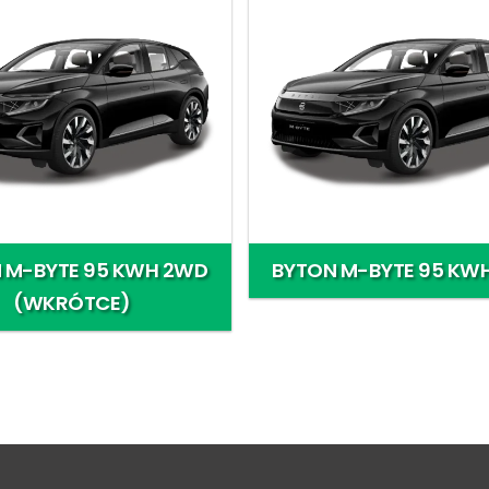
 M-BYTE 95 KWH 2WD
BYTON M-BYTE 95 KW
(WKRÓTCE)