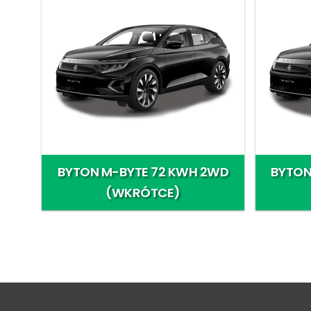
BYTON M-BYTE 72 KWH 2WD
BYTON
(WKRÓTCE)