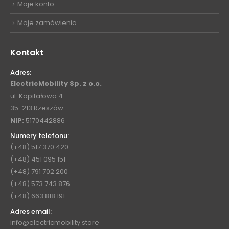
Moje konto
Moje zamówienia
Kontakt
Adres:
ElectricMobility Sp. z o.o.
ul. Kapitałowa 4
35-213 Rzeszów
NIP:
5170442886
Numery telefonu:
(+48) 517 370 420
(+48) 451 095 151
(+48) 791 702 200
(+48) 573 743 876
(+48) 663 818 191
Adres email:
info@electricmobility.store