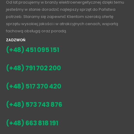
Od lat pracujemy w branży elektroenergetycznej dzięki temu
jesteśmy w stanie doradzić najlepszy sprzęt do Państwa
potrzeb. Staramy się zapewnić Klientom szeroką ofertę
sprzętu wysokiej jakości i w atrakcyjnych cenach, wspartą
fachową obsługą oraz poradą.
ZADZWOŃ
(+48) 451 095 151
(+48) 791 702 200
(+48) 517 370 420
(+48) 573 743 876
(+48) 663 818 191