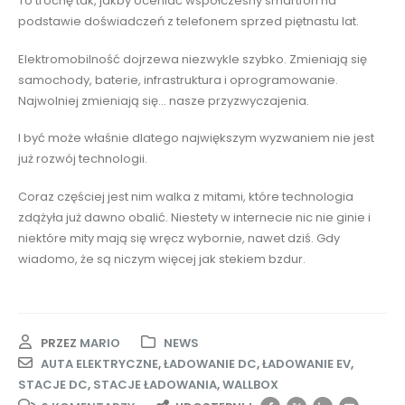
To trochę tak, jakby oceniać współczesny smartfon na
podstawie doświadczeń z telefonem sprzed piętnastu lat.
Elektromobilność dojrzewa niezwykle szybko. Zmieniają się
samochody, baterie, infrastruktura i oprogramowanie.
Najwolniej zmieniają się… nasze przyzwyczajenia.
I być może właśnie dlatego największym wyzwaniem nie jest
już rozwój technologii.
Coraz częściej jest nim walka z mitami, które technologia
zdążyła już dawno obalić. Niestety w internecie nic nie ginie i
niektóre mity mają się wręcz wybornie, nawet dziś. Gdy
wiadomo, że są niczym więcej jak stekiem bzdur.
PRZEZ
MARIO
NEWS
AUTA ELEKTRYCZNE
,
ŁADOWANIE DC
,
ŁADOWANIE EV
,
STACJE DC
,
STACJE ŁADOWANIA
,
WALLBOX