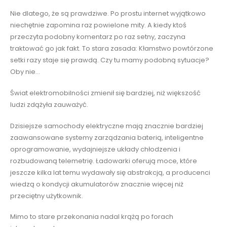
Nie dlatego, że są prawdziwe. Po prostu internet wyjątkowo
niechętnie zapomina raz powielone mity. A kiedy ktoś
przeczyta podobny komentarz po raz setny, zaczyna
traktować go jak fakt. To stara zasada: Kłamstwo powtórzone
setki razy staje się prawdą. Czy tu mamy podobną sytuacje?
Oby nie…
Świat elektromobilności zmienił się bardziej, niż większość
ludzi zdążyła zauważyć.
Dzisiejsze samochody elektryczne mają znacznie bardziej
zaawansowane systemy zarządzania baterią, inteligentne
oprogramowanie, wydajniejsze układy chłodzenia i
rozbudowaną telemetrię. Ładowarki oferują moce, które
jeszcze kilka lat temu wydawały się abstrakcją, a producenci
wiedzą o kondycji akumulatorów znacznie więcej niż
przeciętny użytkownik.
Mimo to stare przekonania nadal krążą po forach