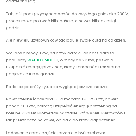
codziennością.
Tak, jeśli podłączymy samochód do zwykłego gniazdka 230 V,
proces może potrwać kilkanaście, a nawet kilkadziesiąt
godzin.
Ale niewielu użytkowników tak ładuje swoje auta na co dzień.
Wallbox o mocy 11 kW, na przykład taki, jak nasz bardzo
popularny
WALBOX MOREK
, o mocy do 22 kW, pozwala
uzupełnić energię przez noc, kiedy samochód i tak stoi na
podjeździe lub w garażu.
Podczas podróży sytuacja wygląda jeszcze inaczej.
Nowoczesne ładowarki DC o mocach 150, 250 czy nawet
ponad 400 kW, potrafią uzupełnić energię potrzebną na
kolejne kilkaset kilometrów w czasie, który wielu kierowców i
tak przeznacza na kawę, obiad albo krótki odpoczynek.
Ładowanie coraz częściej przestaje być osobnym