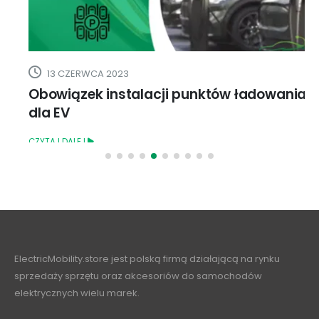
13 CZERWCA 2023
Obowiązek instalacji punktów ładowania
dla EV
CZYTAJ DALEJ
ElectricMobility.store jest polską firmą działającą na rynku
sprzedaży sprzętu oraz akcesoriów do samochodów
elektrycznych wielu marek.