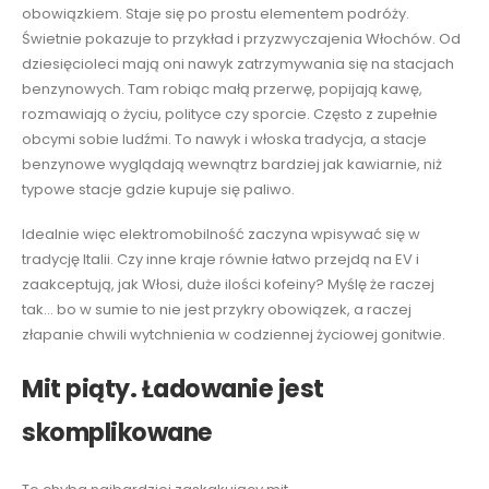
obowiązkiem. Staje się po prostu elementem podróży.
Świetnie pokazuje to przykład i przyzwyczajenia Włochów. Od
dziesięcioleci mają oni nawyk zatrzymywania się na stacjach
benzynowych. Tam robiąc małą przerwę, popijają kawę,
rozmawiają o życiu, polityce czy sporcie. Często z zupełnie
obcymi sobie ludźmi. To nawyk i włoska tradycja, a stacje
benzynowe wyglądają wewnątrz bardziej jak kawiarnie, niż
typowe stacje gdzie kupuje się paliwo.
Idealnie więc elektromobilność zaczyna wpisywać się w
tradycję Italii. Czy inne kraje równie łatwo przejdą na EV i
zaakceptują, jak Włosi, duże ilości kofeiny? Myślę że raczej
tak… bo w sumie to nie jest przykry obowiązek, a raczej
złapanie chwili wytchnienia w codziennej życiowej gonitwie.
Mit piąty. Ładowanie jest
skomplikowane