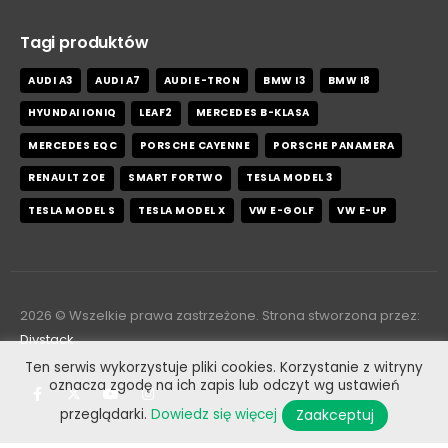
Tagi produktów
AUDI A3
AUDI A7
AUDI E-TRON
BMW I3
BMW I8
HYUNDAI IONIQ
LEAF2
MERCEDES B-KLASA
MERCEDES EQC
PORSCHE CAYENNE
PORSCHE PANAMERA
RENAULT ZOE
SMART FORTWO
TESLA MODEL 3
TESLA MODEL S
TESLA MODEL X
VW E-GOLF
VW E-UP
2026
© Wszelkie prawa zastrzeżone. Strona stworzona przez:
Divstack
Ten serwis wykorzystuje pliki cookies. Korzystanie z witryny
oznacza zgodę na ich zapis lub odczyt wg ustawień
Zaakceptuj
przeglądarki.
Dowiedz się więcej