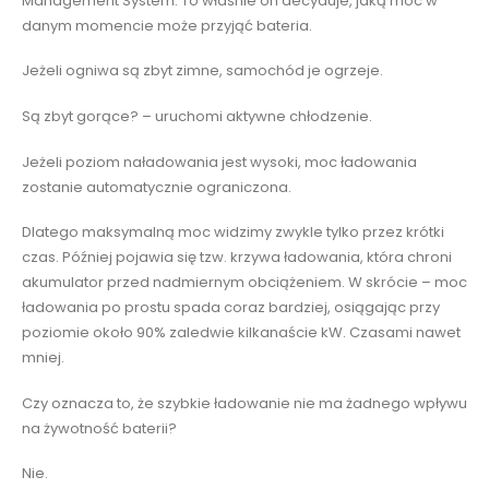
Management System. To właśnie on decyduje, jaką moc w
danym momencie może przyjąć bateria.
Jeżeli ogniwa są zbyt zimne, samochód je ogrzeje.
Są zbyt gorące? – uruchomi aktywne chłodzenie.
Jeżeli poziom naładowania jest wysoki, moc ładowania
zostanie automatycznie ograniczona.
Dlatego maksymalną moc widzimy zwykle tylko przez krótki
czas. Później pojawia się tzw. krzywa ładowania, która chroni
akumulator przed nadmiernym obciążeniem. W skrócie – moc
ładowania po prostu spada coraz bardziej, osiągając przy
poziomie około 90% zaledwie kilkanaście kW. Czasami nawet
mniej.
Czy oznacza to, że szybkie ładowanie nie ma żadnego wpływu
na żywotność baterii?
Nie.