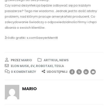
Czy sama dezynfekcja będzie odbywać się po każdym
pasażerze? Tego nie wiadomo. Jednak jest to dość istotny
problem, nad którym pracuje amerykański producent. Co
zdecydowanie świadczy o odpowiedzialności firmy i chęci
dbania o swoich klientów.
Źródło grafiki: x.comSawyerMerritt
PRZEZ
MARIO
ARTYKUŁ
,
NEWS
ELON MUSK
,
EV
,
ROBOTAXI
,
TESLA
0 KOMENTARZY
UDOSTĘPNIJ:
MARIO