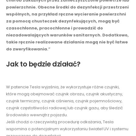
chorób zakaźnych przez zanieczyszczone powietrze lub
powierzchnie. Obecne środki do dezynfekcji przestrzeni
wspólnych, na przykład ręczne wycieranie powierzchni
za pomocą chusteczek dezynfekujących, mogą być
czasochłonne, pracochłonne i prowadzić do
niezadowalających warunków sanitarnych. Dodatkowo,
takie ręcznie realizowane działania mogą nie być łatwe
do zweryfikowania.”
Jak to będzie działać?
W patencie Tesla wyjaśnia, że wykorzystuje różne czujniki,
które mogą obejmować czujnik obrazu, czujnik akustyczny,
czujnik termiczny, czujnik ciśnienia, czujnik pojemnościowy,
czujnik częstotliwości radiowej lub czujnik gazu, aby śledzić
środowisko wewnątrz pojazdu.
Jeśli chodzi o rzeczywistą procedurę odkażania, Tesla
wspomina o potencjalnym wykorzystaniu świateł UV i systemu
grzewczego do dezynfekcji.