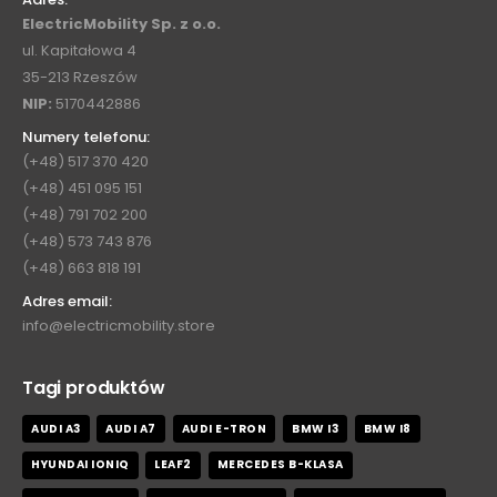
ElectricMobility Sp. z o.o.
ul. Kapitałowa 4
35-213 Rzeszów
NIP:
5170442886
Numery telefonu:
(+48) 517 370 420
(+48) 451 095 151
(+48) 791 702 200
(+48) 573 743 876
(+48) 663 818 191
Adres email:
info@electricmobility.store
Tagi produktów
AUDI A3
AUDI A7
AUDI E-TRON
BMW I3
BMW I8
HYUNDAI IONIQ
LEAF2
MERCEDES B-KLASA