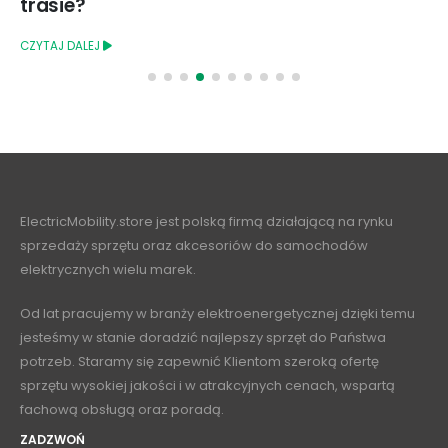
trasie?
CZYTAJ DALEJ
ElectricMobility.store jest polską firmą działającą na rynku
sprzedaży sprzętu oraz akcesoriów do samochodów
elektrycznych wielu marek.
Od lat pracujemy w branży elektroenergetycznej dzięki temu
jesteśmy w stanie doradzić najlepszy sprzęt do Państwa
potrzeb. Staramy się zapewnić Klientom szeroką ofertę
sprzętu wysokiej jakości i w atrakcyjnych cenach, wspartą
fachową obsługą oraz poradą.
ZADZWOŃ