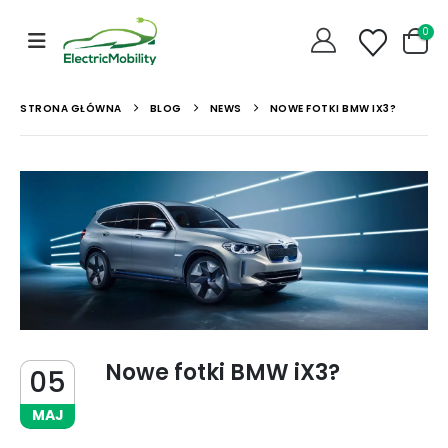
0
STRONA GŁÓWNA
BLOG
NEWS
NOWE FOTKI BMW IX3?
Nowe fotki BMW iX3?
05
MAJ