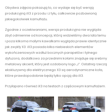
Obydwa zdjęcia pokazują to, co wydaje się być wersją
produkcyjną iX3 z przodu i z tyłu, całkowicie pozbawioną
jakiegokolwiek kamuflażu.
Zgodnie z oczekiwaniami, wersja produkcyjna nie wygląda
zbyt odmiennie od koncepcji, którą widzieliśmy dwa lata temu
i poza kilkoma małymi kawałkami wygląda prawie identycznie
jak zwykły X3. iX3 posiada kilka niebieskich elementów
wykończeniowych wzdłuż bocznych parapetów i tylnego
dyfuzora, dodatkowo za przednimi kołami znajduje się srebrny
metalowy akcent, który jest ozdobiony logo „i”. Ostatnią rzeczą
ekskluzywną dla elektrycznego X3 są aerodynamiczne koła,
które prawdopodobnie będą tylko opcją dla iX3.
Przyłapano również iX3 na testach z częściowym kamuflażem.