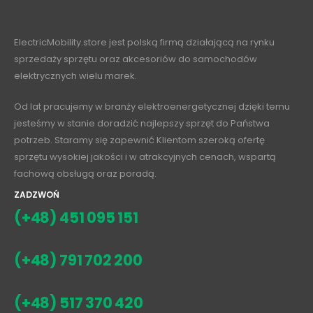
ElectricMobility.store jest polską firmą działającą na rynku
sprzedaży sprzętu oraz akcesoriów do samochodów
elektrycznych wielu marek.
Od lat pracujemy w branży elektroenergetycznej dzięki temu
jesteśmy w stanie doradzić najlepszy sprzęt do Państwa
potrzeb. Staramy się zapewnić Klientom szeroką ofertę
sprzętu wysokiej jakości i w atrakcyjnych cenach, wspartą
fachową obsługą oraz poradą.
ZADZWOŃ
(+48) 451 095 151
(+48) 791 702 200
(+48) 517 370 420