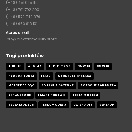
(+48) 451 095 151
(+48) 791 702 200
(+48) 573 743 876
(+48) 663 818 191
Adres email:
info@electricmobility.store
Tagi produktów
AUDI A3
AUDI A7
AUDI E-TRON
BMW I3
BMW I8
HYUNDAI IONIQ
LEAF2
MERCEDES B-KLASA
MERCEDES EQC
PORSCHE CAYENNE
PORSCHE PANAMERA
RENAULT ZOE
SMART FORTWO
TESLA MODEL 3
TESLA MODEL S
TESLA MODEL X
VW E-GOLF
VW E-UP