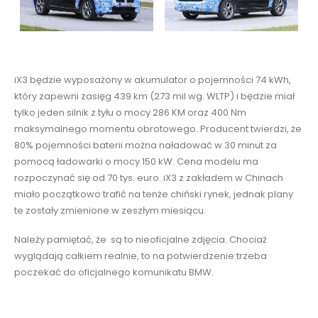
iX3 będzie wyposażony w akumulator o pojemności 74 kWh,
który zapewni zasięg 439 km (273 mil wg. WLTP) i będzie miał
tylko jeden silnik z tyłu o mocy 286 KM oraz 400 Nm
maksymalnego momentu obrotowego. Producent twierdzi, że
80% pojemności baterii można naładować w 30 minut za
pomocą ładowarki o mocy 150 kW. Cena modelu ma
rozpoczynać się od 70 tys. euro. iX3 z zakładem w Chinach
miało początkowo trafić na tenże chiński rynek, jednak plany
te zostały zmienione w zeszłym miesiącu.
Należy pamiętać, że są to nieoficjalne zdjęcia. Chociaż
wyglądają całkiem realnie, to na potwierdzenie trzeba
poczekać do oficjalnego komunikatu BMW.