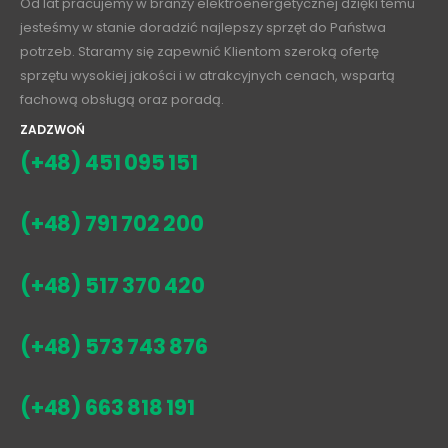
Od lat pracujemy w branży elektroenergetycznej dzięki temu
jesteśmy w stanie doradzić najlepszy sprzęt do Państwa
potrzeb. Staramy się zapewnić Klientom szeroką ofertę
sprzętu wysokiej jakości i w atrakcyjnych cenach, wspartą
fachową obsługą oraz poradą.
ZADZWOŃ
(+48) 451 095 151
(+48) 791 702 200
(+48) 517 370 420
(+48) 573 743 876
(+48) 663 818 191