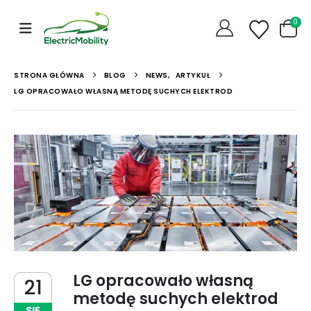
0
STRONA GŁÓWNA
BLOG
NEWS
,
ARTYKUŁ
LG OPRACOWAŁO WŁASNĄ METODĘ SUCHYCH ELEKTROD
LG opracowało własną
21
metodę suchych elektrod
SIE