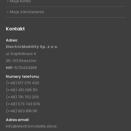
Moje konto
Moje zamówienia
Kontakt
Adres:
ElectricMobility Sp. z o.o.
ul. Kapitałowa 4
35-213 Rzeszów
NIP:
5170442886
Numery telefonu:
(+48) 517 370 420
(+48) 451 095 151
(+48) 791 702 200
(+48) 573 743 876
(+48) 663 818 191
Adres email:
info@electricmobility.store