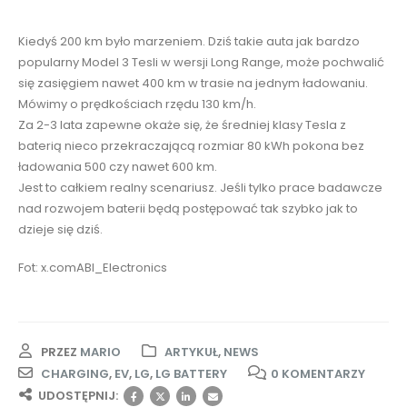
Kiedyś 200 km było marzeniem. Dziś takie auta jak bardzo
popularny Model 3 Tesli w wersji Long Range, może pochwalić
się zasięgiem nawet 400 km w trasie na jednym ładowaniu.
Mówimy o prędkościach rzędu 130 km/h.
Za 2-3 lata zapewne okaże się, że średniej klasy Tesla z
baterią nieco przekraczającą rozmiar 80 kWh pokona bez
ładowania 500 czy nawet 600 km.
Jest to całkiem realny scenariusz. Jeśli tylko prace badawcze
nad rozwojem baterii będą postępować tak szybko jak to
dzieje się dziś.
Fot: x.comABI_Electronics
PRZEZ
MARIO
ARTYKUŁ
,
NEWS
CHARGING
,
EV
,
LG
,
LG BATTERY
0 KOMENTARZY
UDOSTĘPNIJ: