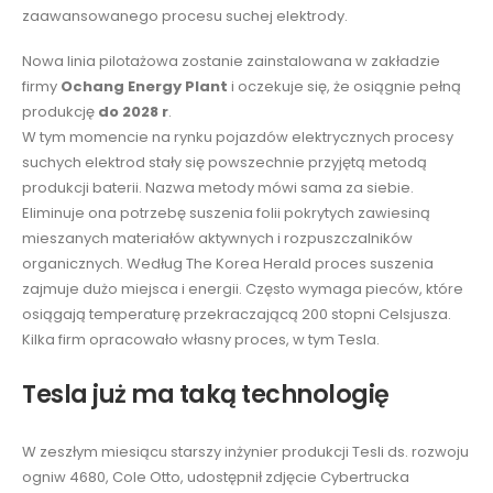
zaawansowanego procesu suchej elektrody.
Nowa linia pilotażowa zostanie zainstalowana w zakładzie
firmy
Ochang Energy Plant
i oczekuje się, że osiągnie pełną
produkcję
do 2028 r
.
W tym momencie na rynku pojazdów elektrycznych procesy
suchych elektrod stały się powszechnie przyjętą metodą
produkcji baterii. Nazwa metody mówi sama za siebie.
Eliminuje ona potrzebę suszenia folii pokrytych zawiesiną
mieszanych materiałów aktywnych i rozpuszczalników
organicznych. Według The Korea Herald proces suszenia
zajmuje dużo miejsca i energii. Często wymaga pieców, które
osiągają temperaturę przekraczającą 200 stopni Celsjusza.
Kilka firm opracowało własny proces, w tym Tesla.
Tesla już ma taką technologię
W zeszłym miesiącu starszy inżynier produkcji Tesli ds. rozwoju
ogniw 4680, Cole Otto, udostępnił zdjęcie Cybertrucka