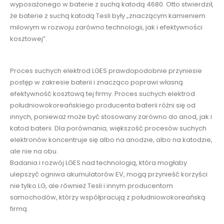
wyposażonego w baterie z suchą katodą 4680. Otto stwierdził,
że baterie z suchą katodą Tesli były „znaczącym kamieniem
milowym w rozwoju zarówno technologii, jak i efektywności
kosztowej”.
Proces suchych elektrod LGES prawdopodobnie przyniesie
postęp w zakresie baterii i znacząco poprawi własną
efektywność kosztową tej firmy. Proces suchych elektrod
południowokoreańskiego producenta baterii różni się od
innych, ponieważ może być stosowany zarówno do anod, jak i
katod baterii. Dla porównania, większość procesów suchych
elektronów koncentruje się albo na anodzie, albo na katodzie,
ale nie na obu.
Badania i rozwój LGES nad technologią, która mogłaby
ulepszyć ogniwa akumulatorów EV, mogą przynieść korzyści
nie tylko LG, ale również Tesli i innym producentom
samochodów, którzy współpracują z południowokoreańską
firmą.