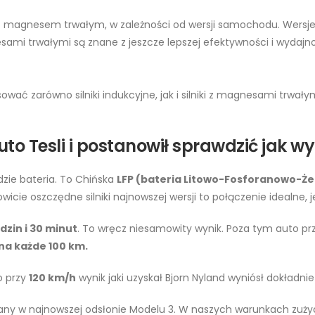
ki z magnesem trwałym, w zależności od wersji samochodu. Wersj
sami trwałymi są znane z jeszcze lepszej efektywności i wydajno
 zarówno silniki indukcyjne, jak i silniki z magnesami trwałymi,
auto Tesli i postanowił sprawdzić jak 
zie bateria. To Chińska
LFP (bateria Litowo-Fosforanowo-Że
icie oszczędne silniki najnowszej wersji to połączenie idealne, je
dzin i 30 minut
. To wręcz niesamowity wynik. Poza tym auto pr
 na każde 100 km.
to przy
120 km/h
wynik jaki uzyskał Bjorn Nyland wyniósł dokładnie
ny w najnowszej odsłonie Modelu 3. W naszych warunkach zużyci