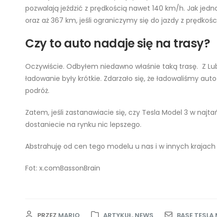
pozwalają jeździć z prędkością nawet 140 km/h. Jak jed
oraz aż 367 km, jeśli ograniczymy się do jazdy z prędkośc
Czy to auto nadaje się na trasy?
Oczywiście. Odbyłem niedawno właśnie taką trasę. Z Lub
ładowanie były krótkie. Zdarzało się, że ładowaliśmy a
podróż.
Zatem, jeśli zastanawiacie się, czy Tesla Model 3 w naj
dostaniecie na rynku nic lepszego.
Abstrahuję od cen tego modelu u nas i w innych krajach 
Fot: x.comBassonBrain
PRZEZ
MARIO
ARTYKUŁ
,
NEWS
BASE TESLA