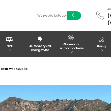
Z
(
Wszystkie kategorie
(
Akcesoria
Automatyka i
OZE
Usługi
samochodowe
energetyka
3, KRÓL WYDAJNOŚCI