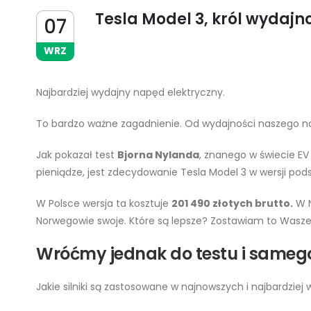
Tesla Model 3, król wydajn
07
WRZ
Najbardziej wydajny napęd elektryczny.
To bardzo ważne zagadnienie. Od wydajności naszego na
Jak pokazał test
Bjorna Nylanda
, znanego w świecie EV
pieniądze, jest zdecydowanie Tesla Model 3 w wersji pod
W Polsce wersja ta kosztuje
201 490 złotych brutto.
W N
Norwegowie swoje. Które są lepsze? Zostawiam to Wasze
Wróćmy jednak do testu i sameg
Jakie silniki są zastosowane w najnowszych i najbardzi