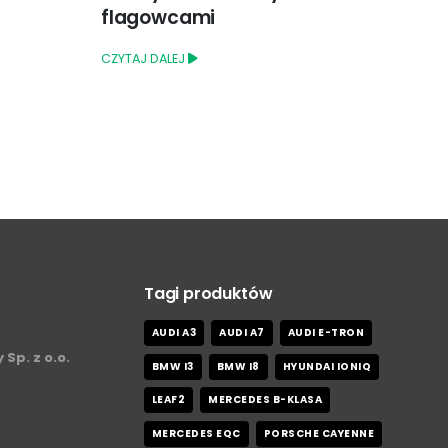
CZYTAJ DALEJ
CZYT
Tagi produktów
AUDI A3
AUDI A7
AUDI E-TRON
 Sp. z o.o.
BMW I3
BMW I8
HYUNDAI IONIQ
LEAF2
MERCEDES B-KLASA
MERCEDES EQC
PORSCHE CAYENNE