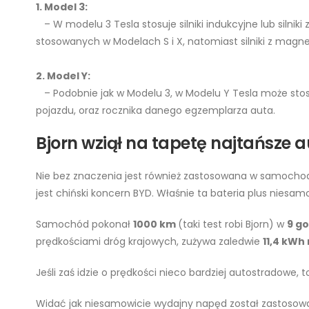
1. Model 3:
– W modelu 3 Tesla stosuje silniki indukcyjne lub silni
stosowanych w Modelach S i X, natomiast silniki z magne
2. Model Y:
– Podobnie jak w Modelu 3, w Modelu Y Tesla może stosować
pojazdu, oraz rocznika danego egzemplarza auta.
Bjorn wziął na tapetę najtańsze 
Nie bez znaczenia jest również zastosowana w samochod
jest chiński koncern BYD. Właśnie ta bateria plus niesamow
Samochód pokonał
1000 km
(taki test robi Bjorn) w
9 go
prędkościami dróg krajowych, zużywa zaledwie
11,4 kWh
Jeśli zaś idzie o prędkości nieco bardziej autostradowe, 
Widać jak niesamowicie wydajny napęd został zastosowa