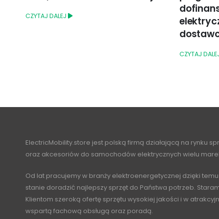
dofinansowanie zakupu
CZYTAJ DALE
elektrycznego samochodu
dostawczego (N1)?
CZYTAJ DALEJ
ElectricMobility.store jest polską firmą działającą na rynku s
oraz akcesoriów do samochodów elektrycznych wielu mare
Od lat pracujemy w branży elektroenergetycznej dzięki temu
stanie doradzić najlepszy sprzęt do Państwa potrzeb. Stara
Klientom szeroką ofertę sprzętu wysokiej jakości i w atrakcy
wspartą fachową obsługą oraz poradą.