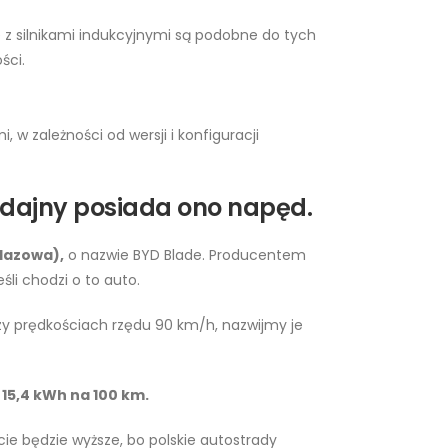
e z silnikami indukcyjnymi są podobne do tych
ści.
 w zależności od wersji i konfiguracji
wydajny posiada ono napęd.
lazowa),
o nazwie BYD Blade. Producentem
śli chodzi o to auto.
zy prędkościach rzędu 90 km/h, nazwijmy je
15,4 kWh na 100 km.
e będzie wyższe, bo polskie autostrady