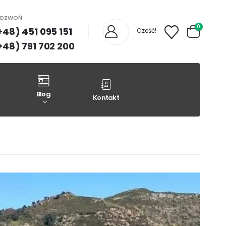
ADZWOŃ
0
+48) 451 095 151
Cześć!
+48) 791 702 200
Blog
Kontakt