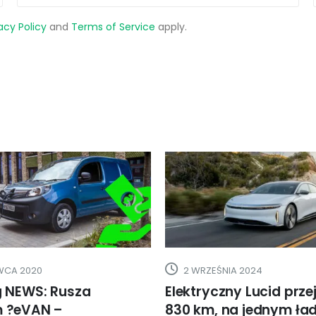
acy Policy
and
Terms of Service
apply.
NIA 2024
22 LISTOPADA 2024
zny Lucid przejechał
Audi atakuje rynek
 na jednym ładowaniu
amerykański nowymi