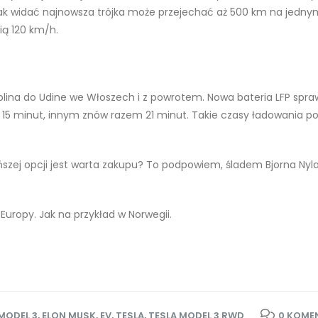
nak widać najnowsza trójka może przejechać aż 500 km na jednym
ią 120 km/h.
lina do Udine we Włoszech i z powrotem. Nowa bateria LFP spraw
uto 15 minut, innym znów razem 21 minut. Takie czasy ładowania
tańszej opcji jest warta zakupu? To podpowiem, śladem Bjorna Nyl
Europy. Jak na przykład w Norwegii.
 MODEL 3
,
ELON MUSK
,
EV
,
TESLA
,
TESLA MODEL 3 RWD
0 KOME