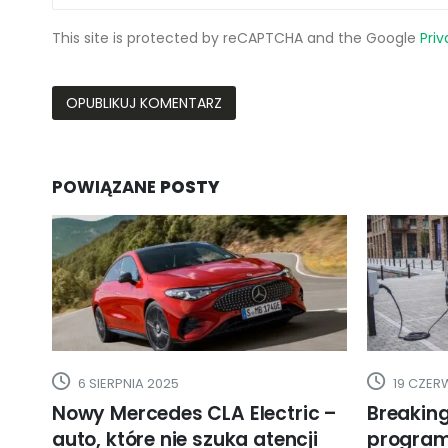
This site is protected by reCAPTCHA and the Google
Priv
POWIĄZANE
POSTY
19 CZERWCA 2020
2 WRZEŚ
c –
Breaking NEWS: Rusza
Elektryc
i
program ?eVAN –
830 km,