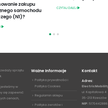
flagowcami
J
CZYTAJ DALEJ
przedaży sprzętu
Ważne Informacje
Kontakt
k.
Polityka prywatności i
Adres:
Polityka Cookies
ElectricMobility
 jesteśmy w
ul. Kapitałowa 4
my się zapewnić
Regulamin sklepu
35-213 Rzeszów
jnych cenach,
NIP:
5170442886
Polityka zwrotów i