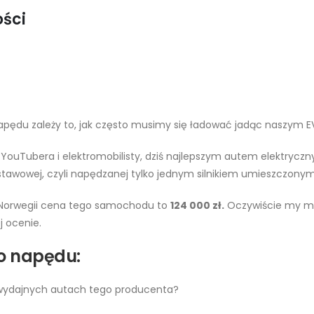
ości
pędu zależy to, jak często musimy się ładować jadąc naszym EV
 YouTubera i elektromobilisty, dziś najlepszym autem elektryc
stawowej, czyli napędzanej tylko jednym silnikiem umieszczonym 
orwegii cena tego samochodu to
124 000 zł.
Oczywiście my ma
j ocenie.
o napędu:
ej wydajnych autach tego producenta?