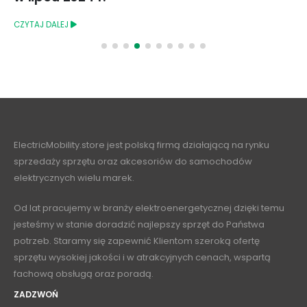
CZYTAJ DALEJ
ElectricMobility.store jest polską firmą działającą na rynku
sprzedaży sprzętu oraz akcesoriów do samochodów
elektrycznych wielu marek.
Od lat pracujemy w branży elektroenergetycznej dzięki temu
jesteśmy w stanie doradzić najlepszy sprzęt do Państwa
potrzeb. Staramy się zapewnić Klientom szeroką ofertę
sprzętu wysokiej jakości i w atrakcyjnych cenach, wspartą
fachową obsługą oraz poradą.
ZADZWOŃ