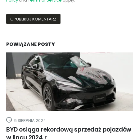
Policy
and
Terms of Service
apply.
POWIĄZANE
POSTY
5 SIERPNIA 2024
BYD osiąga rekordową sprzedaż pojazdów
w lipcu 2024 r.