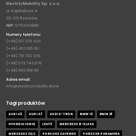
ElectricMobility Sp. z o.o.
ul. Kapitałowa 4
35-213 Rzeszów
NIP:
5170442886
Numery telefonu:
(+48) 517 370 420
(+48) 451 095 151
(+48) 791 702 200
(+48) 573 743 876
(+48) 663 818 191
Adres email:
info@electricmobility.store
Tagi produktów
AUDI A3
AUDI A7
AUDI E-TRON
BMW I3
BMW I8
HYUNDAI IONIQ
LEAF2
MERCEDES B-KLASA
MERCEDES EQC
PORSCHE CAYENNE
PORSCHE PANAMERA