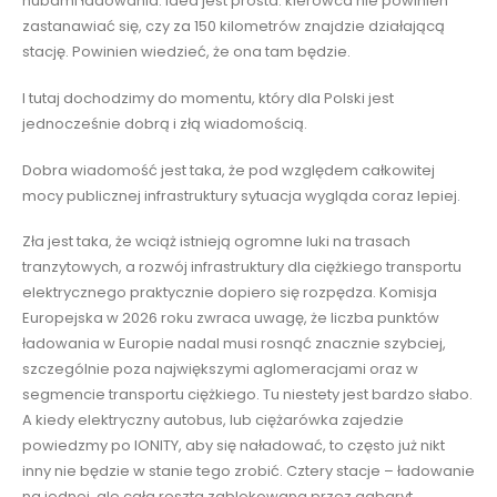
hubami ładowania. Idea jest prosta: kierowca nie powinien
zastanawiać się, czy za 150 kilometrów znajdzie działającą
stację. Powinien wiedzieć, że ona tam będzie.
I tutaj dochodzimy do momentu, który dla Polski jest
jednocześnie dobrą i złą wiadomością.
Dobra wiadomość jest taka, że pod względem całkowitej
mocy publicznej infrastruktury sytuacja wygląda coraz lepiej.
Zła jest taka, że wciąż istnieją ogromne luki na trasach
tranzytowych, a rozwój infrastruktury dla ciężkiego transportu
elektrycznego praktycznie dopiero się rozpędza. Komisja
Europejska w 2026 roku zwraca uwagę, że liczba punktów
ładowania w Europie nadal musi rosnąć znacznie szybciej,
szczególnie poza największymi aglomeracjami oraz w
segmencie transportu ciężkiego. Tu niestety jest bardzo słabo.
A kiedy elektryczny autobus, lub ciężarówka zajedzie
powiedzmy po IONITY, aby się naładować, to często już nikt
inny nie będzie w stanie tego zrobić. Cztery stacje – ładowanie
na jednej, ale cała reszta zablokowana przez gabaryt