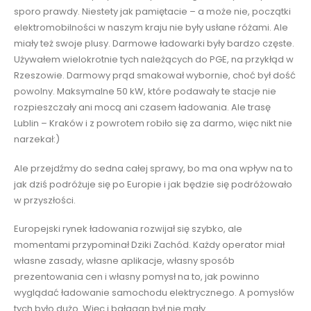
sporo prawdy. Niestety jak pamiętacie – a może nie, początki
elektromobilności w naszym kraju nie były usłane różami. Ale
miały też swoje plusy. Darmowe ładowarki były bardzo częste.
Używałem wielokrotnie tych należących do PGE, na przykłąd w
Rzeszowie. Darmowy prąd smakował wybornie, choć był dość
powolny. Maksymalne 50 kW, które podawały te stacje nie
rozpieszczały ani mocą ani czasem ładowania. Ale trasę
Lublin – Kraków i z powrotem robiło się za darmo, więc nikt nie
narzekał:)
Ale przejdźmy do sedna całej sprawy, bo ma ona wpływ na to
jak dziś podróżuje się po Europie i jak będzie się podróżowało
w przyszłości.
Europejski rynek ładowania rozwijał się szybko, ale
momentami przypominał Dziki Zachód. Każdy operator miał
własne zasady, własne aplikacje, własny sposób
prezentowania cen i własny pomysł na to, jak powinno
wyglądać ładowanie samochodu elektrycznego. A pomysłów
tych było dużo. Więc i bałagan był nie mały…