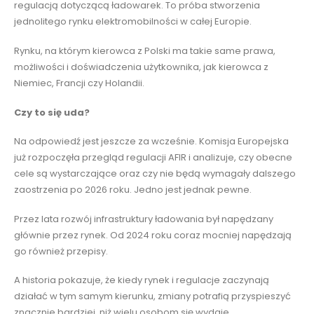
regulacją dotyczącą ładowarek. To próba stworzenia
jednolitego rynku elektromobilności w całej Europie.
Rynku, na którym kierowca z Polski ma takie same prawa,
możliwości i doświadczenia użytkownika, jak kierowca z
Niemiec, Francji czy Holandii.
Czy to się uda?
Na odpowiedź jest jeszcze za wcześnie. Komisja Europejska
już rozpoczęła przegląd regulacji AFIR i analizuje, czy obecne
cele są wystarczające oraz czy nie będą wymagały dalszego
zaostrzenia po 2026 roku. Jedno jest jednak pewne.
Przez lata rozwój infrastruktury ładowania był napędzany
głównie przez rynek. Od 2024 roku coraz mocniej napędzają
go również przepisy.
A historia pokazuje, że kiedy rynek i regulacje zaczynają
działać w tym samym kierunku, zmiany potrafią przyspieszyć
znacznie bardziej, niż wielu osobom się wydaje.