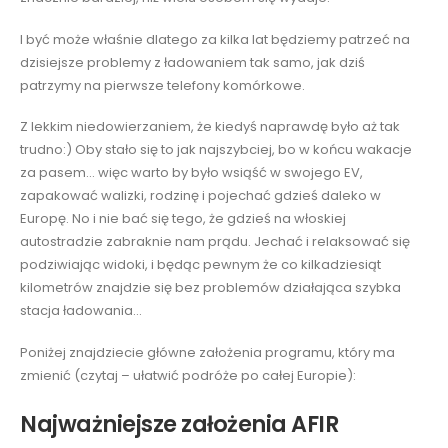
I być może właśnie dlatego za kilka lat będziemy patrzeć na
dzisiejsze problemy z ładowaniem tak samo, jak dziś
patrzymy na pierwsze telefony komórkowe.
Z lekkim niedowierzaniem, że kiedyś naprawdę było aż tak
trudno:) Oby stało się to jak najszybciej, bo w końcu wakacje
za pasem… więc warto by było wsiąść w swojego EV,
zapakować walizki, rodzinę i pojechać gdzieś daleko w
Europę. No i nie bać się tego, że gdzieś na włoskiej
autostradzie zabraknie nam prądu. Jechać i relaksować się
podziwiając widoki, i będąc pewnym że co kilkadziesiąt
kilometrów znajdzie się bez problemów działająca szybka
stacja ładowania…
Poniżej znajdziecie główne założenia programu, który ma
zmienić (czytaj – ułatwić podróże po całej Europie):
Najważniejsze założenia AFIR