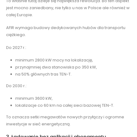
To właśnie tutaj dzieje się największa rewolucja. Bo ten aspekt
jest mocno zaniedbany, nie tylko u nas w Polsce ale również w
całej Europie.
AFIR wymaga budowy dedykowanych hubów dla transportu
ciężkiego.
Do 2027 r.:
minimum 2800 kW mocy na lokalizację,
przynajmniej dwa stanowiska po 350 kW,
na 50% głównych tras TEN-T.
Do 2030 r.:
minimum 3600 kW,
lokalizacje co 60 km na całej sieci bazowej TEN-T.
To oznacza setki megawatów nowych przyłączy i ogromne
inwestycje w sieć energetyczną.
3. Ładowanie bez aplikacji i abonamentu