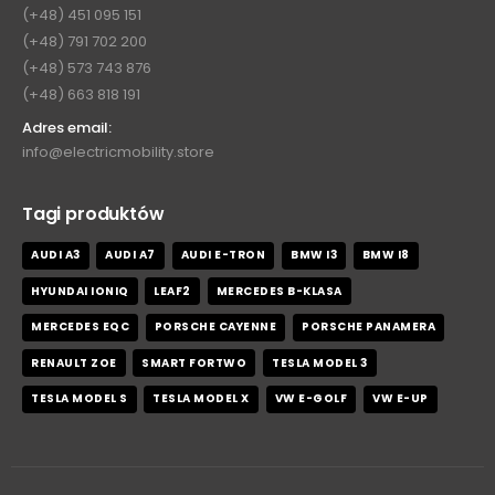
(+48) 451 095 151
(+48) 791 702 200
(+48) 573 743 876
(+48) 663 818 191
Adres email:
info@electricmobility.store
Tagi produktów
AUDI A3
AUDI A7
AUDI E-TRON
BMW I3
BMW I8
HYUNDAI IONIQ
LEAF2
MERCEDES B-KLASA
MERCEDES EQC
PORSCHE CAYENNE
PORSCHE PANAMERA
RENAULT ZOE
SMART FORTWO
TESLA MODEL 3
TESLA MODEL S
TESLA MODEL X
VW E-GOLF
VW E-UP