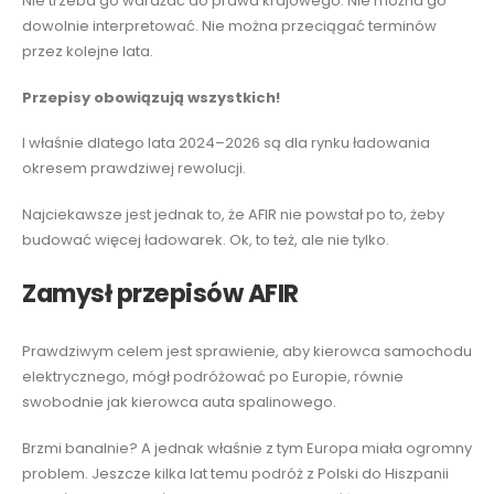
Nie trzeba go wdrażać do prawa krajowego. Nie można go
dowolnie interpretować. Nie można przeciągać terminów
przez kolejne lata.
Przepisy obowiązują wszystkich
!
I właśnie dlatego lata 2024–2026 są dla rynku ładowania
okresem prawdziwej rewolucji.
Najciekawsze jest jednak to, że AFIR nie powstał po to, żeby
budować więcej ładowarek. Ok, to też, ale nie tylko.
Zamysł przepisów AFIR
Prawdziwym celem jest sprawienie, aby kierowca samochodu
elektrycznego, mógł podróżować po Europie, równie
swobodnie jak kierowca auta spalinowego.
Brzmi banalnie? A jednak właśnie z tym Europa miała ogromny
problem. Jeszcze kilka lat temu podróż z Polski do Hiszpanii