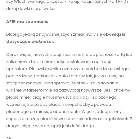
czy Włoch wymagała często kilku aplikacji, różnych kart RFID i
dużej dawki cierpliwości.
AFIR ma to zmienić
Dlatego jedną z najważniejszych zmian stały się
obowiązki
dotyczące płatności.
Coraz więcej nowych stacji musi umożliwiać płatność kartą lub
zbliżeniowo bez konieczności instalowania aplikacji
operatora. Dla użytkownika oznacza to coś bardzo prostego:
podjeżdżasz, podłączasz auto i płacisz tak, jak za kawę na
stacji benzynowej. Inna sprawa, że stawki za ładowanie
właśnie w takiej formie są zazwyczaj najwyższe. Jeśli chcemy
płacić mniej, ciągle musimy użyć aplikacji i założonego
wcześniej konta aby płacić mniej, choćby z powodu
płaconego co miesiąc abonamentu. Więc z jednej strony
super, że można płacić łatwo i bez zakładania czegokolwiek. Z
drugiej ciągle w takiej opcji jest dość drogo.
Ale…