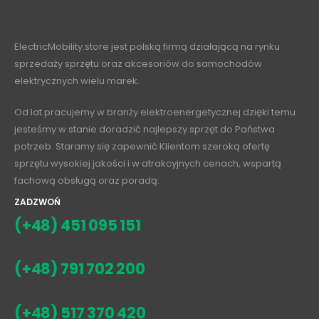
ElectricMobility.store jest polską firmą działającą na rynku
sprzedaży sprzętu oraz akcesoriów do samochodów
elektrycznych wielu marek.
Od lat pracujemy w branży elektroenergetycznej dzięki temu
jesteśmy w stanie doradzić najlepszy sprzęt do Państwa
potrzeb. Staramy się zapewnić Klientom szeroką ofertę
sprzętu wysokiej jakości i w atrakcyjnych cenach, wspartą
fachową obsługą oraz poradą.
ZADZWOŃ
(+48) 451 095 151
(+48) 791 702 200
(+48) 517 370 420