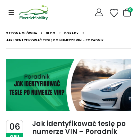
0
STRONA GŁÓWNA
BLOG
PORADY
JAK IDENTYFIKOWAĆ TESLĘ PO NUMERZE VIN – PORADNIK
Jak identyfikować teslę po
06
numerze VIN – Poradnik
GRU