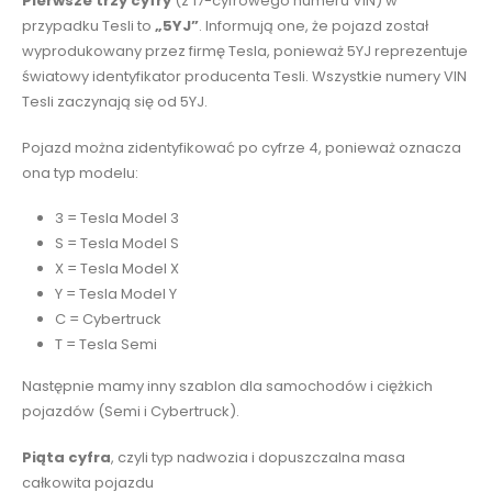
Pierwsze trzy cyfry
(z 17-cyfrowego numeru VIN) w
przypadku Tesli to
„5YJ”
. Informują one, że pojazd został
wyprodukowany przez firmę Tesla, ponieważ 5YJ reprezentuje
światowy identyfikator producenta Tesli. Wszystkie numery VIN
Tesli zaczynają się od 5YJ.
Pojazd można zidentyfikować po cyfrze 4, ponieważ oznacza
ona typ modelu:
3 = Tesla Model 3
S = Tesla Model S
X = Tesla Model X
Y = Tesla Model Y
C = Cybertruck
T = Tesla Semi
Następnie mamy inny szablon dla samochodów i ciężkich
pojazdów (Semi i Cybertruck).
Piąta cyfra
, czyli typ nadwozia i dopuszczalna masa
całkowita pojazdu