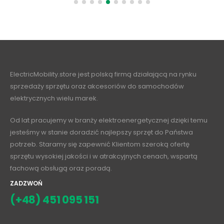
ElectricMobility.store jest polską firmą działającą na rynku
sprzedaży sprzętu oraz akcesoriów do samochodów
elektrycznych wielu marek.
Od lat pracujemy w branży elektroenergetycznej dzięki temu
jesteśmy w stanie doradzić najlepszy sprzęt do Państwa
potrzeb. Staramy się zapewnić Klientom szeroką ofertę
sprzętu wysokiej jakości i w atrakcyjnych cenach, wspartą
fachową obsługą oraz poradą.
ZADZWOŃ
(+48) 451 095 151