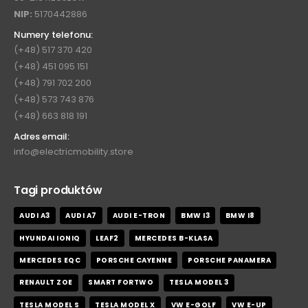
NIP:
5170442886
Numery telefonu:
(+48) 517 370 420
(+48) 451 095 151
(+48) 791 702 200
(+48) 573 743 876
(+48) 663 818 191
Adres email:
info@electricmobility.store
Tagi produktów
AUDI A3
AUDI A7
AUDI E-TRON
BMW I3
BMW I8
HYUNDAI IONIQ
LEAF2
MERCEDES B-KLASA
MERCEDES EQC
PORSCHE CAYENNE
PORSCHE PANAMERA
RENAULT ZOE
SMART FORTWO
TESLA MODEL 3
TESLA MODEL S
TESLA MODEL X
VW E-GOLF
VW E-UP