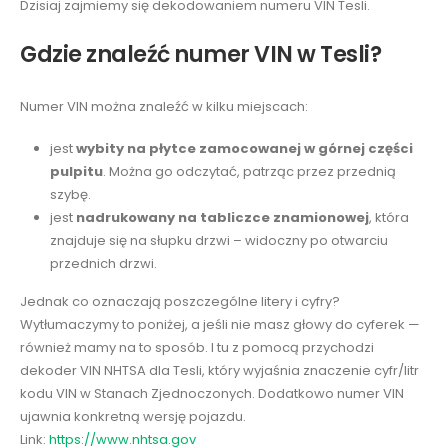
Dzisiaj zajmiemy się dekodowaniem numeru VIN Tesli.
Gdzie znaleźć numer VIN w Tesli?
Numer VIN można znaleźć w kilku miejscach:
jest
wybity na płytce zamocowanej w górnej części
pulpitu
. Można go odczytać, patrząc przez przednią
szybę.
jest
nadrukowany na tabliczce znamionowej
, która
znajduje się na słupku drzwi – widoczny po otwarciu
przednich drzwi.
Jednak co oznaczają poszczególne litery i cyfry?
Wytłumaczymy to poniżej, a jeśli nie masz głowy do cyferek —
również mamy na to sposób. I tu z pomocą przychodzi
dekoder VIN NHTSA dla Tesli, który wyjaśnia znaczenie cyfr/litr
kodu VIN w Stanach Zjednoczonych. Dodatkowo numer VIN
ujawnia konkretną wersję pojazdu.
Link:
https://www.nhtsa.gov