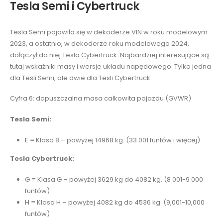
Tesla Semi i Cybertruck
Tesla Semi pojawiła się w dekoderze VIN w roku modelowym
2023, a ostatnio, w dekoderze roku modelowego 2024,
dołączył do niej Tesla Cybertruck. Najbardziej interesujące są
tutaj wskaźniki masy i wersje układu napędowego. Tylko jedna
dla Tesli Semi, ale dwie dla Tesli Cybertruck.
Cyfra 6: dopuszczalna masa całkowita pojazdu (GVWR)
Tesla Semi:
E = Klasa 8 – powyżej 14968 kg. (33 001 funtów i więcej)
Tesla Cybertruck:
G = Klasa G – powyżej 3629 kg do 4082 kg. (8 001-9 000
funtów)
H = Klasa H – powyżej 4082 kg do 4536 kg. (9,001-10,000
funtów)