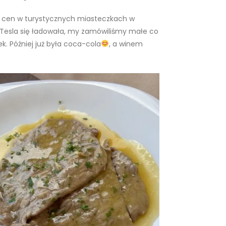
ch cen w turystycznych miasteczkach w
za Tesla się ładowała, my zamówiliśmy małe co
k. Później już była coca-cola
, a winem