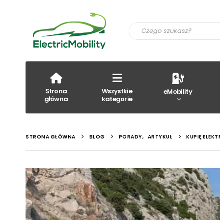
Strona
Wszystkie
eMobility
główna
kategorie
STRONA GŁÓWNA
BLOG
PORADY
,
ARTYKUŁ
KUPIĘ ELEKT