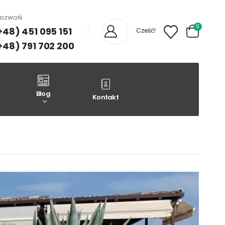
ADZWOŃ
0
+48) 451 095 151
Cześć!
+48) 791 702 200
Blog
Kontakt