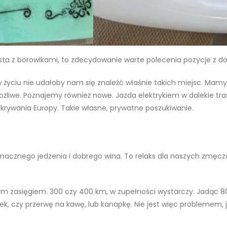
sta z borowikami, to zdecydowanie warte polecenia pozycje z doś
yciu nie udałoby nam się znaleźć właśnie takich miejsc. Mamy 
możliwe. Poznajemy również nowe. Jazda elektrykiem w dalekie tras
dkrywania Europy. Takie własne, prywatne poszukiwanie.
macznego jedzenia i dobrego wina. To relaks dla naszych zmęc
 zasięgiem. 300 czy 400 km, w zupełności wystarczy. Jadąc 800
, czy przerwę na kawę, lub kanapkę. Nie jest więc problemem, j