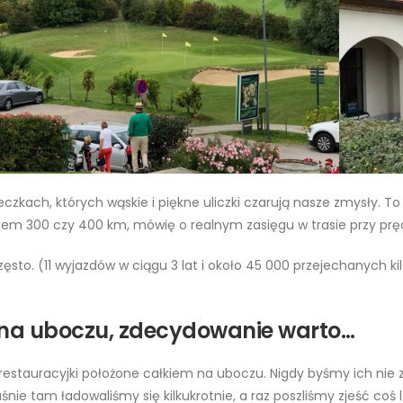
kach, których wąskie i piękne uliczki czarują nasze zmysły. To
iem 300 czy 400 km, mówię o realnym zasięgu w trasie przy prę
zęsto. (11 wyjazdów w ciągu 3 lat i około 45 000 przejechanych 
 na uboczu, zdecydowanie warto…
restauracyjki położone całkiem na uboczu. Nigdy byśmy ich nie zn
łaśnie tam ładowaliśmy się kilkukrotnie, a raz poszliśmy zjeść coś 