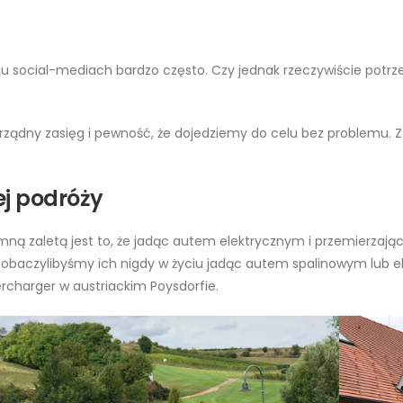
ju social-mediach bardzo często. Czy jednak rzeczywiście potr
rządny zasięg i pewność, że dojedziemy do celu bez problemu. Z 
ej podróży
mną zaletą jest to, że jadąc autem elektrycznym i przemierzają
obaczylibyśmy ich nigdy w życiu jadąc autem spalinowym lub el
rcharger w austriackim Poysdorfie.