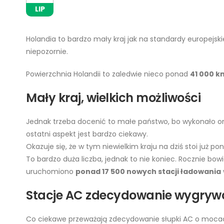
LIP
Holandia to bardzo mały kraj jak na standardy europejsk
niepozornie.
Powierzchnia Holandii to zaledwie nieco ponad
41 000 k
Mały kraj, wielkich możliwości
Jednak trzeba docenić to małe państwo, bo wykonało on
ostatni aspekt jest bardzo ciekawy.
Okazuje się, że w tym niewielkim kraju na dziś stoi już p
To bardzo duża liczba, jednak to nie koniec. Rocznie bo
uruchomiono
ponad 17 500 nowych stacji ładowania
Stacje AC zdecydowanie wygryw
Co ciekawe przeważają zdecydowanie słupki AC o moc