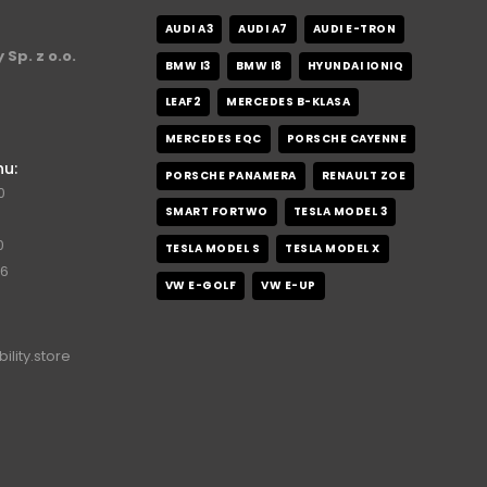
AUDI A3
AUDI A7
AUDI E-TRON
 Sp. z o.o.
BMW I3
BMW I8
HYUNDAI IONIQ
LEAF2
MERCEDES B-KLASA
MERCEDES EQC
PORSCHE CAYENNE
nu:
PORSCHE PANAMERA
RENAULT ZOE
0
SMART FORTWO
TESLA MODEL 3
0
TESLA MODEL S
TESLA MODEL X
76
VW E-GOLF
VW E-UP
ility.store