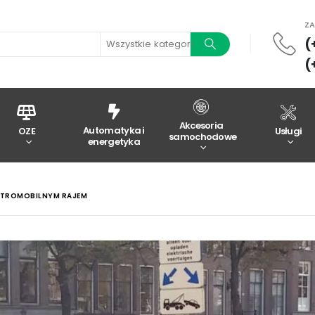
Z
(
Wszystkie kategorie
(
Akcesoria
Automatyka i
OZE
Usługi
samochodowe
energetyka
KTROMOBILNYM RAJEM