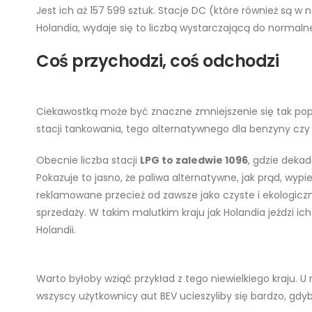
Jest ich aż 157 599 sztuk. Stacje DC (które również są w n
Holandia, wydaje się to liczbą wystarczającą do normal
Coś przychodzi, coś odchodzi
Ciekawostką może być znaczne zmniejszenie się tak popul
stacji tankowania, tego alternatywnego dla benzyny czy 
Obecnie liczba stacji
LPG to zaledwie 1096
, gdzie deka
Pokazuje to jasno, że paliwa alternatywne, jak prąd, wypi
reklamowane przecież od zawsze jako czyste i ekologic
sprzedaży. W takim malutkim kraju jak Holandia jeździ ich 
Holandii.
Warto byłoby wziąć przykład z tego niewielkiego kraju. U
wszyscy użytkownicy aut BEV ucieszyliby się bardzo, gdy