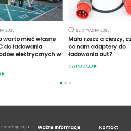
22 STYCZNIA 2025
25 WRZEŚNIA 201
Mała rzecz a cieszy, czyli po
Pierwszy elek
co nam adaptery do
już w przyszły
ładowania aut?
CZYTAJ DALEJ
ZYTAJ DALEJ
przedaży sprzętu
Ważne Informacje
Kontakt