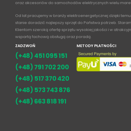
oraz akcesoriów do samochodów elektrycznych wielu mare
Od lat pracujemy w branży elektroenergetycznej dzięki temu
stanie doradzić najlepszy sprzęt do Państwa potrzeb. Stara
Klientom szeroką ofertę sprzętu wysokiej jakości i w atrakcy
wspartą fachową obsługą oraz poradą.
ZADZWOŃ
METODY PŁATNOŚCI
(+48) 451 095 151
(+48) 791 702 200
(+48) 517 370 420
(+48) 573 743 876
(+48) 663 818 191