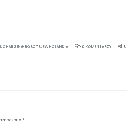
M
,
CHARGING ROBOTS
,
EV
,
HOLANDIA
0 KOMENTARZY
U
zaznaczone *