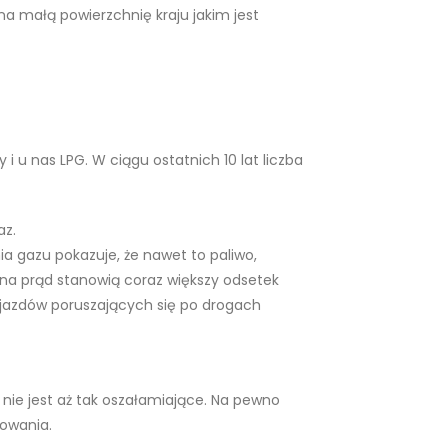
na małą powierzchnię kraju jakim jest
 u nas LPG. W ciągu ostatnich 10 lat liczba
az.
nia gazu pokazuje, że nawet to paliwo,
 na prąd stanowią coraz większy odsetek
ojazdów poruszających się po drogach
 nie jest aż tak oszałamiające. Na pewno
dowania.