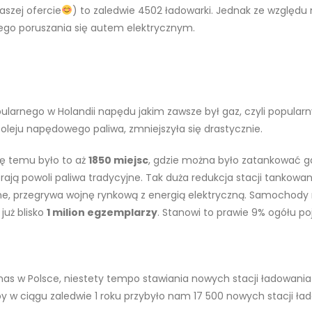
aszej ofercie
) to zaledwie 4502 ładowarki. Jednak ze względu 
nego poruszania się autem elektrycznym.
arnego w Holandii napędu jakim zawsze był gaz, czyli popularny i
oleju napędowego paliwa, zmniejszyła się drastycznie.
dę temu było to aż
1850 miejsc
, gdzie można było zatankować g
erają powoli paliwa tradycyjne. Tak duża redukcja stacji tankowa
zne, przegrywa wojnę rynkową z energią elektryczną. Samochody
już blisko
1 milion egzemplarzy
. Stanowi to prawie 9% ogółu p
 nas w Polsce, niestety tempo stawiania nowych stacji ładowania
by w ciągu zaledwie 1 roku przybyło nam 17 500 nowych stacji ła