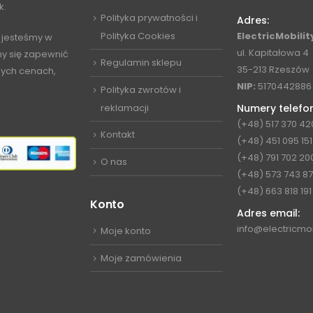
k.
Polityka prywatności i
Adres:
Polityka Cookies
ElectricMobility
 jesteśmy w
ul. Kapitałowa 4
my się zapewnić
Regulamin sklepu
35-213 Rzeszów
jnych cenach,
NIP:
5170442886
Polityka zwrotów i
reklamacji
Numery telefo
(+48) 517 370 42
Kontakt
(+48) 451 095 151
(+48) 791 702 20
O nas
(+48) 573 743 8
(+48) 663 818 191
Konto
Adres email:
info@electricmob
Moje konto
Moje zamówienia