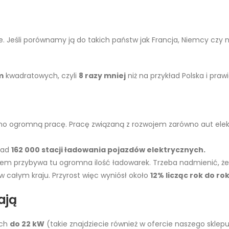
ie. Jeśli porównamy ją do takich państw jak Francja, Niemcy czy
m
kwadratowych, czyli
8 razy mniej
niż na przykład Polska i praw
o ogromną pracę. Pracę związaną z rozwojem zarówno aut elektr
onad
162 000 stacji ładowania pojazdów elektrycznych.
wiem przybywa tu ogromna ilość ładowarek. Trzeba nadmienić, że
w całym kraju. Przyrost więc wyniósł około
12% licząc rok do ro
ają
ach
do 22 kW
(takie znajdziecie również w ofercie naszego sklep