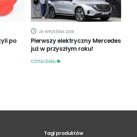
8
17 PAŹDZIERNIKA 2020
tryczny Mercedes
Aktualizacja Tesla model 3
m roku!
CZYTAJ DALEJ
Tagi produktów