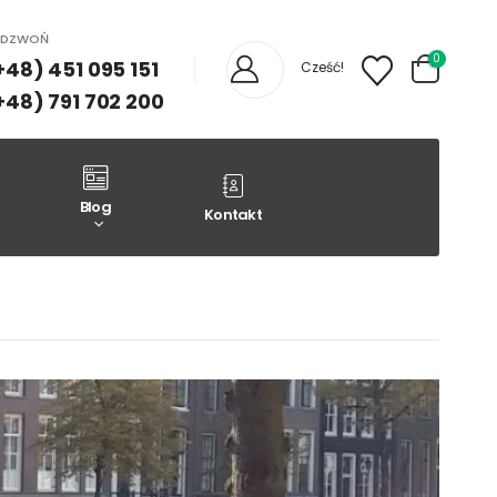
ADZWOŃ
0
+48) 451 095 151
Cześć!
+48) 791 702 200
Blog
Kontakt