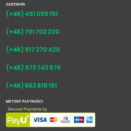
ZADZWOŃ
(+48) 451 095 151
(+48) 791 702 200
(+48) 517 370 420
(+48) 573 743 876
(+48) 663 818 191
METODY PŁATNOŚCI