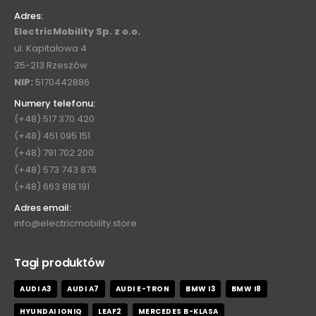
Adres:
ElectricMobility Sp. z o.o.
ul. Kapitałowa 4
35-213 Rzeszów
NIP:
5170442886
Numery telefonu:
(+48) 517 370 420
(+48) 451 095 151
(+48) 791 702 200
(+48) 573 743 876
(+48) 663 818 191
Adres email:
info@electricmobility.store
Tagi produktów
AUDI A3
AUDI A7
AUDI E-TRON
BMW I3
BMW I8
HYUNDAI IONIQ
LEAF2
MERCEDES B-KLASA