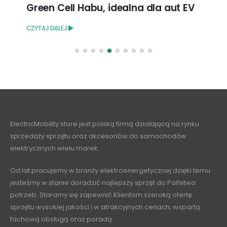
Green Cell Habu, idealna dla aut EV
CZYTAJ DALEJ
ElectricMobility.store jest polską firmą działającą na rynku
sprzedaży sprzętu oraz akcesoriów do samochodów
elektrycznych wielu marek.
Od lat pracujemy w branży elektroenergetycznej dzięki temu
jesteśmy w stanie doradzić najlepszy sprzęt do Państwa
potrzeb. Staramy się zapewnić Klientom szeroką ofertę
sprzętu wysokiej jakości i w atrakcyjnych cenach, wspartą
fachową obsługą oraz poradą.