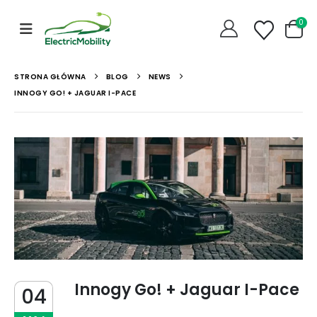
0
STRONA GŁÓWNA
BLOG
NEWS
INNOGY GO! + JAGUAR I-PACE
Innogy Go! + Jaguar I-Pace
04