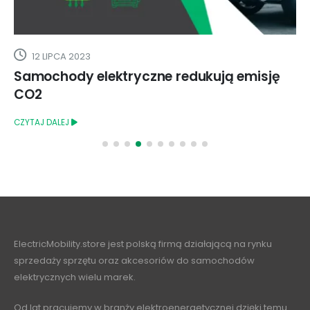
12 LIPCA 2023
Samochody elektryczne redukują emisję
CO2
CZYTAJ DALEJ
ElectricMobility.store jest polską firmą działającą na rynku
sprzedaży sprzętu oraz akcesoriów do samochodów
elektrycznych wielu marek.
Od lat pracujemy w branży elektroenergetycznej dzięki temu