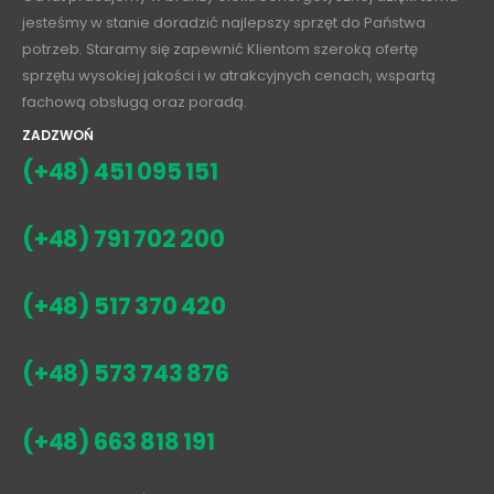
jesteśmy w stanie doradzić najlepszy sprzęt do Państwa
potrzeb. Staramy się zapewnić Klientom szeroką ofertę
sprzętu wysokiej jakości i w atrakcyjnych cenach, wspartą
fachową obsługą oraz poradą.
ZADZWOŃ
(+48) 451 095 151
(+48) 791 702 200
(+48) 517 370 420
(+48) 573 743 876
(+48) 663 818 191