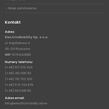
Moje zamówienia
Kontakt
Adres:
ElectricMobility Sp. z o.o.
ul. Kapitałowa 4
35-213 Rzeszów
NIP:
5170442886
Numery telefonu:
(+48) 517 370 420
(+48) 451 095 151
(+48) 791 702 200
(+48) 573 743 876
(+48) 663 818 191
Adres email:
info@electricmobility.store