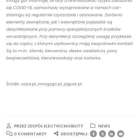
Innogy go! informuje, że aby zminimalizować ryzyko zakażania
się COVID-19, samochody wynajmowane w ramach car-
sharingu są regularnie czyszczone i ozonowane. Zarówno
elementy zewnętrzne, jak i wewnętrzne pojazdów są
dezynfekowane przy pomocy specjalistycznych środków
wirusobójczych. Przy dezynfekcji szczególną uwagę przykłada
się do części, z którymi użytkownicy mają bezpośredni kontakt.
Są to m.in.: klamki, kierownica, deska rozdzielcza, pasy
bezpieczeństwa, kierunkowskazy oraz lusterka.
Źródło: orpa.pl, innogygo.pl, jaguar.pl
PRZEZ
ZESPÓŁ ELECTRICMOBILITY
NEWS
0 KOMENTARZY
UDOSTĘPNIJ: