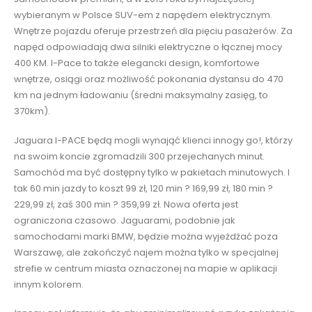
wybieranym w Polsce SUV-em z napędem elektrycznym.
Wnętrze pojazdu oferuje przestrzeń dla pięciu pasażerów. Za
napęd odpowiadają dwa silniki elektryczne o łącznej mocy
400 KM. I-Pace to także elegancki design, komfortowe
wnętrze, osiągi oraz możliwość pokonania dystansu do 470
km na jednym ładowaniu (średni maksymalny zasięg, to
370km).
Jaguara I-PACE będą mogli wynająć klienci innogy go!, którzy
na swoim koncie zgromadzili 300 przejechanych minut.
Samochód ma być dostępny tylko w pakietach minutowych. I
tak 60 min jazdy to koszt 99 zł, 120 min ? 169,99 zł, 180 min ?
229,99 zł, zaś 300 min ? 359,99 zł. Nowa oferta jest
ograniczona czasowo. Jaguarami, podobnie jak
samochodami marki BMW, będzie można wyjeżdżać poza
Warszawę, ale zakończyć najem można tylko w specjalnej
strefie w centrum miasta oznaczonej na mapie w aplikacji
innym kolorem.