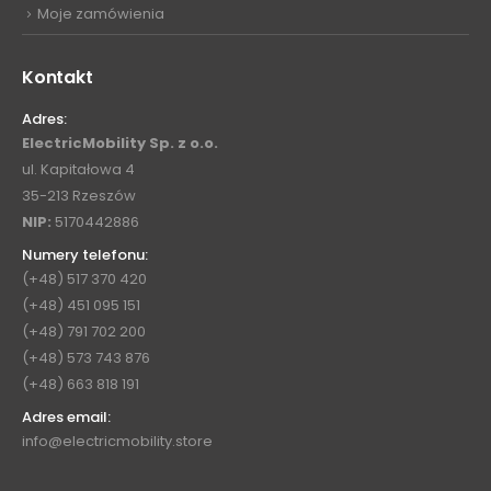
Kontakt
Adres:
ElectricMobility Sp. z o.o.
ul. Kapitałowa 4
35-213 Rzeszów
NIP:
5170442886
Numery telefonu:
(+48) 517 370 420
(+48) 451 095 151
(+48) 791 702 200
(+48) 573 743 876
(+48) 663 818 191
Adres email:
info@electricmobility.store
Tagi produktów