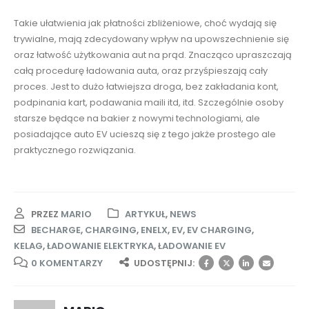
Takie ułatwienia jak płatności zbliżeniowe, choć wydają się
trywialne, mają zdecydowany wpływ na upowszechnienie się
oraz łatwość użytkowania aut na prąd. Znacząco upraszczają
całą procedurę ładowania auta, oraz przyśpieszają cały
proces. Jest to dużo łatwiejsza droga, bez zakładania kont,
podpinania kart, podawania maili itd, itd. Szczególnie osoby
starsze będące na bakier z nowymi technologiami, ale
posiadające auto EV ucieszą się z tego jakże prostego ale
praktycznego rozwiązania.
PRZEZ
MARIO
ARTYKUŁ
,
NEWS
BECHARGE
,
CHARGING
,
ENELX
,
EV
,
EV CHARGING
,
KELAG
,
ŁADOWANIE ELEKTRYKA
,
ŁADOWANIE EV
0 KOMENTARZY
UDOSTĘPNIJ: