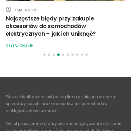
13 MAJA 2020
Hyundai 45 EV na testach drogowych
CZYTAJ DALEJ
ElectricMobility.store jest polską firmą działającą na rynku
sprzedaży sprzętu oraz akcesoriów do samochodów
elektrycznych wielu marek.
Od lat pracujemy w branży elektroenergetycznej dzięki temu
jesteśmy w stanie doradzić najlepszy sprzęt do Państwa
potrzeb. Staramy się zapewnić Klientom szeroką ofertę