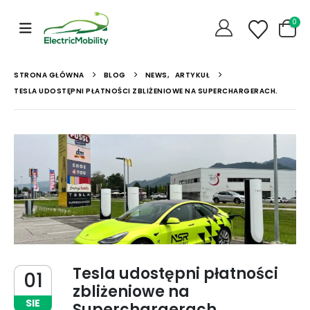
0
STRONA GŁÓWNA
BLOG
NEWS
,
ARTYKUŁ
TESLA UDOSTĘPNI PŁATNOŚCI ZBLIŻENIOWE NA SUPERCHARGERACH.
Tesla udostępni płatności
01
zbliżeniowe na
SIE
Superchargerach.