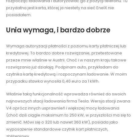
rozpocząć ładowania i autoryzować go z pozycji telefonu. Tu
przydatna jest karta, której ja niestety na sieć EnelX nie
posiadałem.
Unia wymaga, i bardzo dobrze
Wymaga autoryzacji płatności z poziomu karty płatniczej lub
kredytowej. To bardzo dobre rozwiązanie, przetestowane
przeze mnie właśnie w Austrii. Choć i w naszym kraju takowe
rozwiązania już działają. Podpinam auto, przykładam do
czytnika kartę kredytową i rozpoczynam ładowanie. W moim
przypadku stawka wynosiła 0,40 euro za 1 kWh.
Właśnie taką funkcjonalność wprowadza również do swoich
najnowszych stacji ładowania firma Tesla. Wersja stacji zwana
V4 oprócz innych usprawnień i większej mocy ładowania
(choć dziś ciągle maksimum to 250 kW, w przyszłości ma się to
zmienić. Mówi się o 320 lub nawet 360 kW), posiada jako
wyposażenie standardowe czytnik kart płatniczych,
zbliżeniowy.