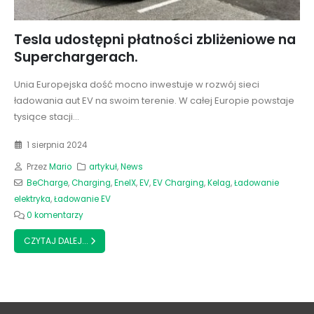
Tesla udostępni płatności zbliżeniowe na
Superchargerach.
Unia Europejska dość mocno inwestuje w rozwój sieci
ładowania aut EV na swoim terenie. W całej Europie powstaje
tysiące stacji...
1 sierpnia 2024
Przez
Mario
artykuł
,
News
BeCharge
,
Charging
,
EnelX
,
EV
,
EV Charging
,
Kelag
,
Ładowanie
elektryka
,
Ładowanie EV
0 komentarzy
CZYTAJ DALEJ...