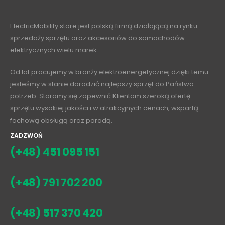
ElectricMobility.store jest polską firmą działającą na rynku
sprzedaży sprzętu oraz akcesoriów do samochodów
elektrycznych wielu marek.
Od lat pracujemy w branży elektroenergetycznej dzięki temu
jesteśmy w stanie doradzić najlepszy sprzęt do Państwa
potrzeb. Staramy się zapewnić Klientom szeroką ofertę
sprzętu wysokiej jakości i w atrakcyjnych cenach, wspartą
fachową obsługą oraz poradą.
ZADZWOŃ
(+48) 451 095 151
(+48) 791 702 200
(+48) 517 370 420