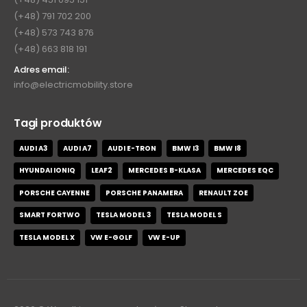
(+48) 791 702 200
(+48) 573 743 876
(+48) 663 818 191
Adres email:
info@electricmobility.store
Tagi produktów
AUDI A3
AUDI A7
AUDI E-TRON
BMW I3
BMW I8
HYUNDAI IONIQ
LEAF2
MERCEDES B-KLASA
MERCEDES EQC
PORSCHE CAYENNE
PORSCHE PANAMERA
RENAULT ZOE
SMART FORTWO
TESLA MODEL 3
TESLA MODEL S
TESLA MODEL X
VW E-GOLF
VW E-UP