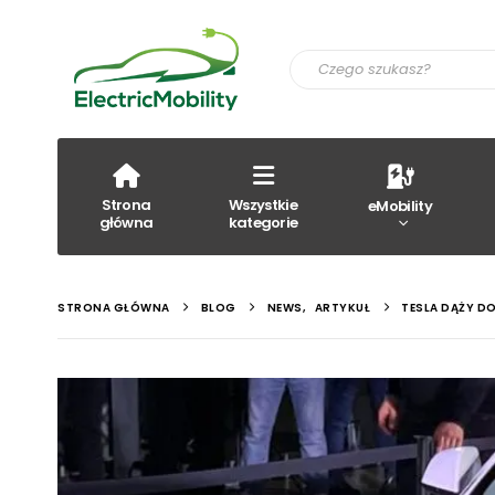
Strona
Wszystkie
eMobility
główna
kategorie
STRONA GŁÓWNA
BLOG
NEWS
,
ARTYKUŁ
TESLA DĄŻY D