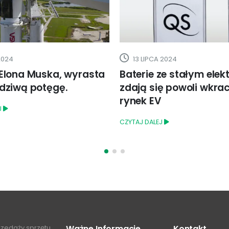
 2024
27 STYCZNIA 2026
ze stałym elektrolitem
Polska na drodze
ę powoli wkraczać na
transformacji, czyli
V
alternatywne źródła 
motoryzacji
J
CZYTAJ DALEJ
przedaży sprzętu
Ważne Informacje
Kontakt