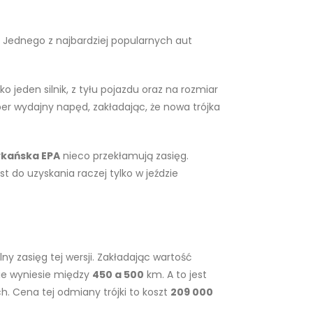
. Jednego z najbardziej popularnych aut
lko jeden silnik, z tyłu pojazdu oraz na rozmiar
per wydajny napęd, zakładając, że nowa trójka
ykańska EPA
nieco przekłamują zasięg.
t do uzyskania raczej tylko w jeździe
ny zasięg tej wersji. Zakładając wartość
sie wyniesie między
450 a 500
km. A to jest
. Cena tej odmiany trójki to koszt
209 000