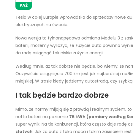
PAŹ
Tesla w całej Europie wprowadziła do sprzedaży nowe au
elektrycznych na świecie.
Nowa wersja to tylnonapędowa odmiana Modelu 3 z zas
baterii, możemy wyliczyć, ze zużycie auta powinno wyni
da radę osiągnąć tak niskie zużycie energii.
Według mnie, aż tak dobrze nie będzie, bo wiemy, że nor
Oczywiście osiągnięcie 700 km jest jak najbardziej możliw
miejskiej. W trasie kiedy jedziemy autostradą, czy szybk
I tak będzie bardzo dobrze
Mimo, że normy mijają się z prawdą i realnym życiem, to 
netto baterii na poziomie
76 kWh (pomiary według S
super wynik. Na tle konkurencji, która często daje radę o
złotych
. Jak za auto z taką mocą i takim zasięgiem jes