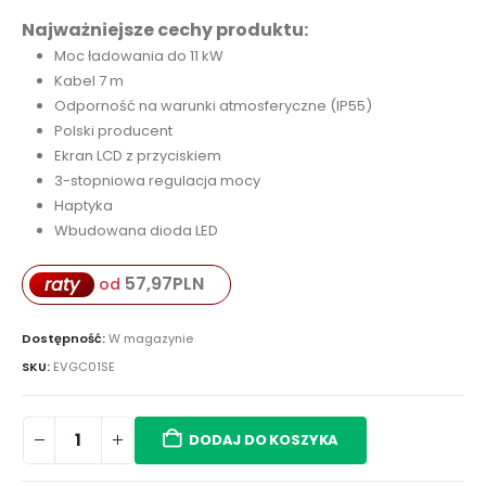
Najważniejsze cechy produktu:
Moc ładowania do 11 kW
Kabel 7 m
Odporność na warunki atmosferyczne (IP55)
Polski producent
Ekran LCD z przyciskiem
3-stopniowa regulacja mocy
Haptyka
Wbudowana dioda LED
57,97
PLN
raty
od
Dostępność:
W magazynie
SKU:
EVGC01SE
DODAJ DO KOSZYKA