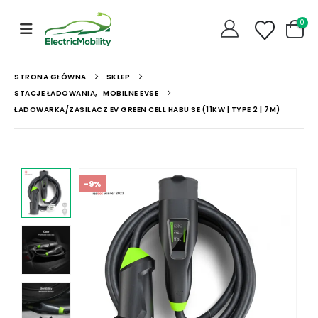
0
STRONA GŁÓWNA
SKLEP
STACJE ŁADOWANIA
,
MOBILNE EVSE
ŁADOWARKA/ZASILACZ EV GREEN CELL HABU SE (11KW | TYPE 2 | 7M)
-9%