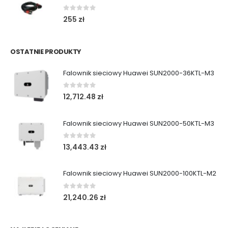
0
out of 5
255
zł
OSTATNIE PRODUKTY
Falownik sieciowy Huawei SUN2000-36KTL-M3
0
out of 5
12,712.48
zł
Falownik sieciowy Huawei SUN2000-50KTL-M3
0
out of 5
13,443.43
zł
Falownik sieciowy Huawei SUN2000-100KTL-M2
0
out of 5
21,240.26
zł