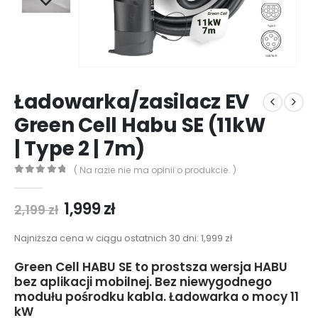
Ładowarka/zasilacz EV
Green Cell Habu SE (11kW
| Type 2 | 7m)
( Na razie nie ma opinii o produkcie. )
0
out of 5
Pierwotna
Aktualna
1,999
zł
2,199
zł
cena
cena
wynosiła:
wynosi:
Najniższa cena w ciągu ostatnich 30 dni:
1,999
zł
2,199 zł.
1,999 zł.
Green Cell HABU SE to prostsza wersja HABU
bez aplikacji mobilnej. Bez niewygodnego
modułu pośrodku kabla. Ładowarka o mocy 11
kW