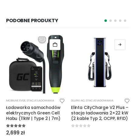
PODOBNE PRODUKTY
Ten produkt ma wiele wariantów. Opcje można wybrać na stronie produktu
T
MOBILNE EVSE
,
STACJE ŁADOWANIA
SŁUPKI AC
,
STACJE ŁADOWANIA
Ładowarka samochodów
Elinta CityCharge V2 Plus –
elektrycznych Green Cell
stacja ładowania 2×22 kW
Habu (11kW | Type 2 | 7m)
(2 kable Typ 2, OCPP, RFID)
5.00
out of 5
0
out of 5
2,699
zł