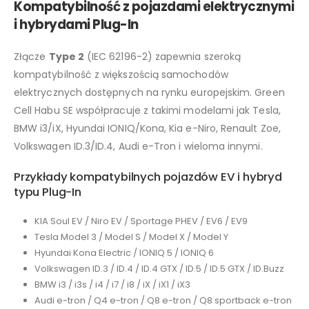
Kompatybilność z pojazdami elektrycznymi
i hybrydami Plug-In
Złącze
Type 2
(IEC 62196-2) zapewnia szeroką
kompatybilność z większością samochodów
elektrycznych dostępnych na rynku europejskim. Green
Cell Habu SE współpracuje z takimi modelami jak Tesla,
BMW i3/iX, Hyundai IONIQ/Kona, Kia e-Niro, Renault Zoe,
Volkswagen ID.3/ID.4, Audi e-Tron i wieloma innymi.
Przykłady kompatybilnych pojazdów EV i hybryd
typu Plug-In
KIA Soul EV / Niro EV / Sportage PHEV / EV6 / EV9
Tesla Model 3 / Model S / Model X / Model Y
Hyundai Kona Electric / IONIQ 5 / IONIQ 6
Volkswagen ID.3 / ID.4 / ID.4 GTX / ID.5 / ID.5 GTX / ID.Buzz
BMW i3 / i3s / i4 / i7 / i8 / iX / iX1 / iX3
Audi e-tron / Q4 e-tron / Q8 e-tron / Q8 sportback e-tron