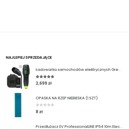
NAJLEPIEJ SPRZEDAJĄCE
Ładowarka samochodów elektrycznych Green Cell Habu (11kW | Type 2 | 7m)
5.00
out of 5
2,699
zł
OPASKA NA RZEP NIEBIESKA (1 SZT)
0
out of 5
8
zł
Przedłużacz EV ProfessionalLINE IP54 10m ElectricMobility