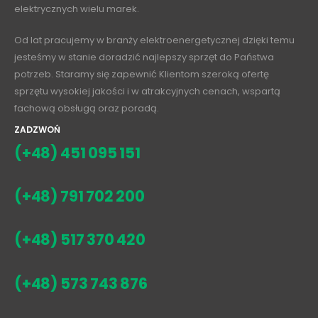
elektrycznych wielu marek.
Od lat pracujemy w branży elektroenergetycznej dzięki temu
jesteśmy w stanie doradzić najlepszy sprzęt do Państwa
potrzeb. Staramy się zapewnić Klientom szeroką ofertę
sprzętu wysokiej jakości i w atrakcyjnych cenach, wspartą
fachową obsługą oraz poradą.
ZADZWOŃ
(+48) 451 095 151
(+48) 791 702 200
(+48) 517 370 420
(+48) 573 743 876