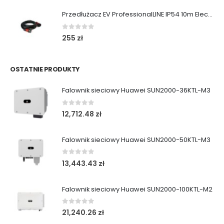
Przedłużacz EV ProfessionalLINE IP54 10m ElectricMobility
0
out of 5
255
zł
OSTATNIE PRODUKTY
Falownik sieciowy Huawei SUN2000-36KTL-M3
0
out of 5
12,712.48
zł
Falownik sieciowy Huawei SUN2000-50KTL-M3
0
out of 5
13,443.43
zł
Falownik sieciowy Huawei SUN2000-100KTL-M2
0
out of 5
21,240.26
zł