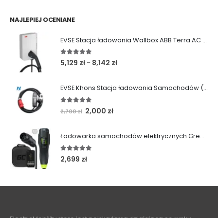
NAJLEPIEJ OCENIANE
EVSE Stacja ładowania Wallbox ABB Terra AC (11/22 kW|Gniazdo|Kabel)
5.00
out of 5
Zakres
5,129
zł
8,142
zł
–
cen:
od
EVSE Khons Stacja ładowania Samochodów (11kW|Typ2|RCD B)
5,129 zł
do
5.00
out of 5
Pierwotna
Aktualna
2,000
zł
2,700
zł
8,142 zł
cena
cena
wynosiła:
wynosi:
Ładowarka samochodów elektrycznych Green Cell Habu (11kW | Type 2 | 7m)
2,700 zł.
2,000 zł.
5.00
out of 5
2,699
zł