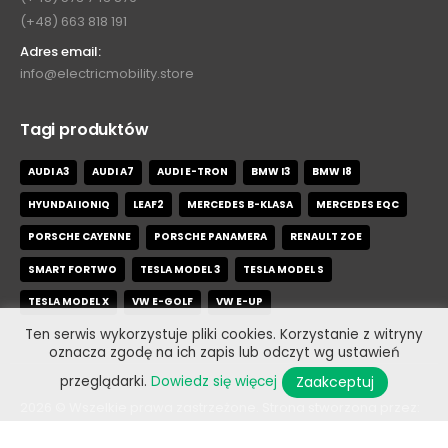
(+48) 663 818 191
Adres email:
info@electricmobility.store
Tagi produktów
AUDI A3
AUDI A7
AUDI E-TRON
BMW I3
BMW I8
HYUNDAI IONIQ
LEAF2
MERCEDES B-KLASA
MERCEDES EQC
PORSCHE CAYENNE
PORSCHE PANAMERA
RENAULT ZOE
SMART FORTWO
TESLA MODEL 3
TESLA MODEL S
TESLA MODEL X
VW E-GOLF
VW E-UP
Ten serwis wykorzystuje pliki cookies. Korzystanie z witryny
oznacza zgodę na ich zapis lub odczyt wg ustawień
Zaakceptuj
przeglądarki.
Dowiedz się więcej
2026
© Wszelkie prawa zastrzeżone. Strona stworzona przez:
Divstack