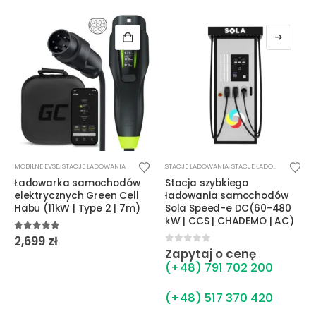
T
MOBILNE EVSE
,
STACJE ŁADOWANIA
STACJE ŁADOWANIA
,
STACJE ŁADOWANIA DC
Ładowarka samochodów
Stacja szybkiego
elektrycznych Green Cell
ładowania samochodów
Habu (11kW | Type 2 | 7m)
Sola Speed-e DC(60-480
kW | CCS | CHADEMO | AC)
5.00
out of 5
2,699
zł
s
0
out of 5
Zapytaj o cenę
(+48) 791 702 200
ł
(+48) 517 370 420
ł