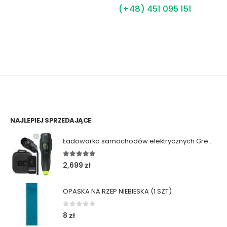
(+48) 451 095 151
NAJLEPIEJ SPRZEDAJĄCE
Ładowarka samochodów elektrycznych Green Cell Habu (11kW | Type 2 | 7m)
5.00
out of 5
2,699
zł
OPASKA NA RZEP NIEBIESKA (1 SZT)
0
out of 5
8
zł