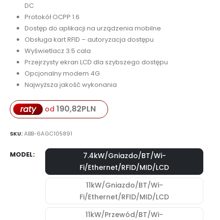
DC
Protokół OCPP 1.6
Dostęp do aplikacji na urządzenia mobilne
Obsługa kart RFID – autoryzacja dostępu
Wyświetlacz 3.5 cala
Przejrzysty ekran LCD dla szybszego dostępu
Opcjonalny modem 4G
Najwyższa jakość wykonania
190,82
PLN
raty
od
SKU:
ABB-6AGC105891
MODEL
7.4kW/Gniazdo/BT/Wi-
Fi/Ethernet/RFID/MID/LCD
11kW/Gniazdo/BT/Wi-
Fi/Ethernet/RFID/MID/LCD
11kW/Przewód/BT/Wi-