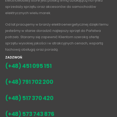
ElectricMobility.store jest polską firmą działającą na rynku
sprzedaży sprzętu oraz akcesoriów do samochodów
elektrycznych wielu marek.
Od lat pracujemy w branży elektroenergetycznej dzięki temu
jesteśmy w stanie doradzić najlepszy sprzęt do Państwa
potrzeb. Staramy się zapewnić Klientom szeroką ofertę
sprzętu wysokiej jakości i w atrakcyjnych cenach, wspartą
fachową obsługą oraz poradą.
ZADZWOŃ
(+48) 451 095 151
(+48) 791 702 200
(+48) 517 370 420
(+48) 573 743 876