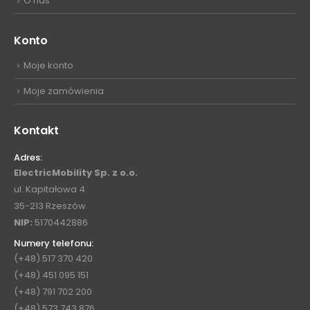
O nas
Konto
Moje konto
Moje zamówienia
Kontakt
Adres:
ElectricMobility Sp. z o.o.
ul. Kapitałowa 4
35-213 Rzeszów
NIP:
5170442886
Numery telefonu:
(+48) 517 370 420
(+48) 451 095 151
(+48) 791 702 200
(+48) 573 743 876