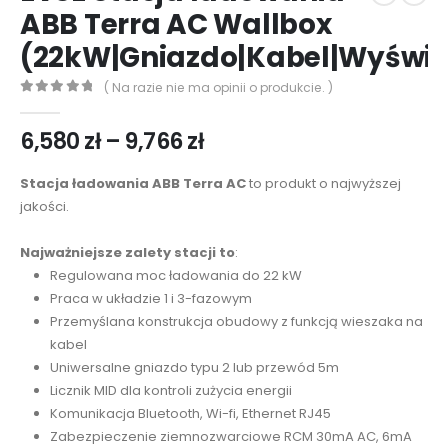
ABB Terra AC Wallbox
(22kW|Gniazdo|Kabel|Wyświe
( Na razie nie ma opinii o produkcie. )
0
out of 5
Zakres
6,580
zł
–
9,766
zł
cen:
od
Stacja ładowania ABB Terra AC
to produkt o najwyższej
6,580 zł
jakości.
do
9,766 zł
Najważniejsze zalety stacji to
:
Regulowana moc ładowania do 22 kW
Praca w układzie 1 i 3-fazowym
Przemyślana konstrukcja obudowy z funkcją wieszaka na
kabel
Uniwersalne gniazdo typu 2 lub przewód 5m
Licznik MID dla kontroli zużycia energii
Komunikacja Bluetooth, Wi-fi, Ethernet RJ45
Zabezpieczenie ziemnozwarciowe RCM 30mA AC, 6mA