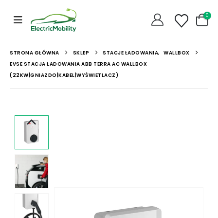
0
STRONA GŁÓWNA
SKLEP
STACJE ŁADOWANIA
,
WALLBOX
EVSE STACJA ŁADOWANIA ABB TERRA AC WALLBOX
(22KW|GNIAZDO|KABEL|WYŚWIETLACZ)