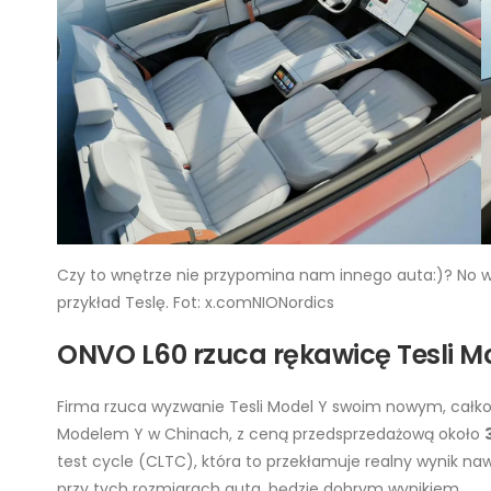
Czy to wnętrze nie przypomina nam innego auta:)? No w
przykład Teslę. Fot: x.comNIONordics
ONVO L60 rzuca rękawicę Tesli M
Firma rzuca wyzwanie Tesli Model Y swoim nowym, całk
Modelem Y w Chinach, z ceną przedsprzedażową około
test cycle (CLTC), która to przekłamuje realny wynik na
przy tych rozmiarach auta, będzie dobrym wynikiem.