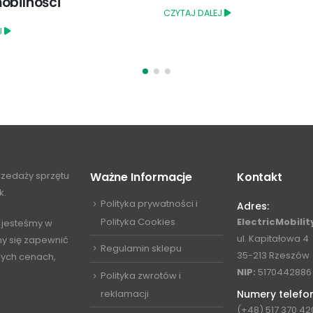
względem stacji łado
J
CZYTAJ DALEJ
przedaży sprzętu
Ważne Informacje
Kontakt
k.
Polityka prywatności i
Adres:
Polityka Cookies
ElectricMobility
 jesteśmy w
ul. Kapitałowa 4
my się zapewnić
Regulamin sklepu
35-213 Rzeszów
jnych cenach,
NIP:
5170442886
Polityka zwrotów i
reklamacji
Numery telefo
(+48) 517 370 42