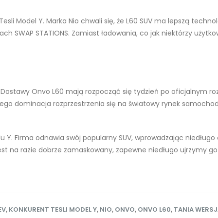
li Model Y. Marka Nio chwali się, że L60 SUV ma lepszą technologi
h SWAP STATIONS. Zamiast ładowania, co jak niektórzy użytkowni
. Dostawy Onvo L60 mają rozpocząć się tydzień po oficjalnym ro
jego dominacja rozprzestrzenia się na światowy rynek samochod
u Y. Firma odnawia swój popularny SUV, wprowadzając niedługo
est na razie dobrze zamaskowany, zapewne niedługo ujrzymy go w
EV
,
KONKURENT TESLI MODEL Y
,
NIO
,
ONVO
,
ONVO L60
,
TANIA WERSJ