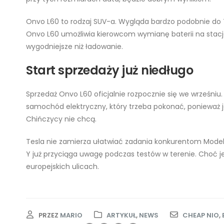
Onvo L60 to rodzaj SUV-a. Wygląda bardzo podobnie do Tes
Onvo L60 umożliwia kierowcom wymianę baterii na stacjac
wygodniejsze niż ładowanie.
Start sprzedaży już niedługo
Sprzedaż Onvo L60 oficjalnie rozpocznie się we wrześniu
samochód elektryczny, który trzeba pokonać, ponieważ 
Chińczycy nie chcą.
Tesla nie zamierza ułatwiać zadania konkurentom Model
Y już przyciąga uwagę podczas testów w terenie. Choć j
europejskich ulicach.
PRZEZ
MARIO
ARTYKUŁ
,
NEWS
CHEAP NIO
,