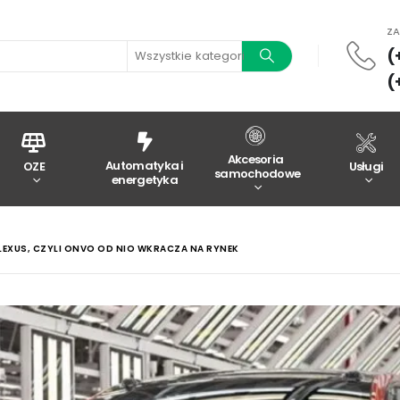
Z
(
Wszystkie kategorie
(
Akcesoria
Automatyka i
OZE
Usługi
samochodowe
energetyka
XUS, CZYLI ONVO OD NIO WKRACZA NA RYNEK