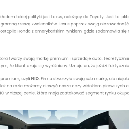
adem takiej polityki jest Lexus, należący do Toyoty. Jest to ja
 ogromną rzeszę zwolenników. Lexus poprzez swoją niezawodność
e postąpiła Honda z amerykańskim rynkiem, gdzie zadomowiła się
tóra tworzy swoją markę premium i sprzedaje auta, teoretycznie 
tym, że klient czuje się wyróżniony. Uznaje on, że jeździ fakt
 premium, czyli
NIO
. Firma stworzyła swoją sub markę, ale nie
. Jak na razie możemy cieszyć nasze oczy widokiem pierwszych 
 NIO w niższej cenie, które mają zaatakować segment rynku oku