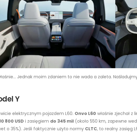
łaśnie… Jednak moim zdaniem to nie wada a zaleta. Naśladujmy
odel Y
owicie elektrycznym pojazdem L60.
Onvo L60
właśnie zjechał z l
30 800 USD
i zasięgiem
do 345 mil
(około 550 km, zapewne wedłu
wet o 35%). Jeśli faktycznie użyto normy
CLTC
, to realny zasięg