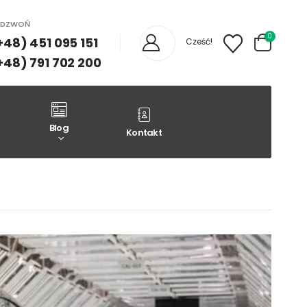
ADZWOŃ
0
+48) 451 095 151
Cześć!
+48) 791 702 200
Blog
Kontakt