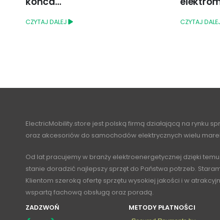
elektromobilności
CZYTAJ DALE
CZYTAJ DALEJ
ElectricMobility.store jest polską firmą działającą na rynku s
oraz akcesoriów do samochodów elektrycznych wielu mare
Od lat pracujemy w branży elektroenergetycznej dzięki temu
stanie doradzić najlepszy sprzęt do Państwa potrzeb. Stara
Klientom szeroką ofertę sprzętu wysokiej jakości i w atrakcy
wspartą fachową obsługą oraz poradą.
ZADZWOŃ
METODY PŁATNOŚCI