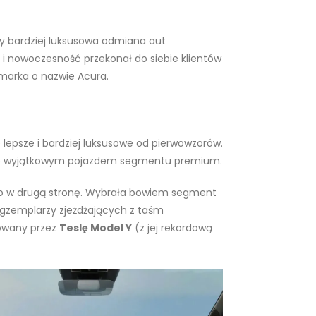
kby bardziej luksusowa odmiana aut
 i nowoczesność przekonał do siebie klientów
 marka o nazwie Acura.
lepsze i bardziej luksusowe od pierwowzorów.
ycznie wyjątkowym pojazdem segmentu premium.
jako w drugą stronę. Wybrała bowiem segment
egzemplarzy zjeżdżających z taśm
powany przez
Teslę Model Y
(z jej rekordową