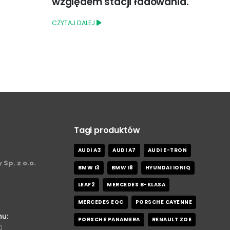
wania.
co z tym chodzi?
w n
CZYTAJ DALEJ
CZYT
Tagi produktów
AUDI A3
AUDI A7
AUDI E-TRON
 Sp. z o.o.
BMW I3
BMW I8
HYUNDAI IONIQ
LEAF2
MERCEDES B-KLASA
MERCEDES EQC
PORSCHE CAYENNE
nu:
PORSCHE PANAMERA
RENAULT ZOE
0