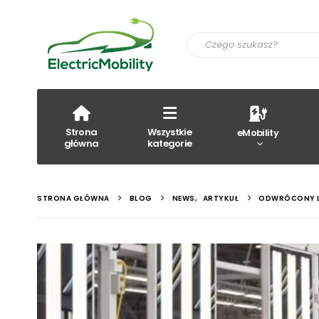
Strona
Wszystkie
eMobility
główna
kategorie
STRONA GŁÓWNA
BLOG
NEWS
,
ARTYKUŁ
ODWRÓCONY LE