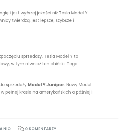
ę i jest wyższej jakości niż Tesla Model Y.
cy twierdzą, jest lepsze, szybsze i
zpoczęciu sprzedaży. Tesla Model Y to
owy, w tym również ten chiński. Tego
 do sprzedaży
Model Y Juniper
. Nowy Model
 pełnej krasie na amerykańskich a później i
A NIO
0 KOMENTARZY