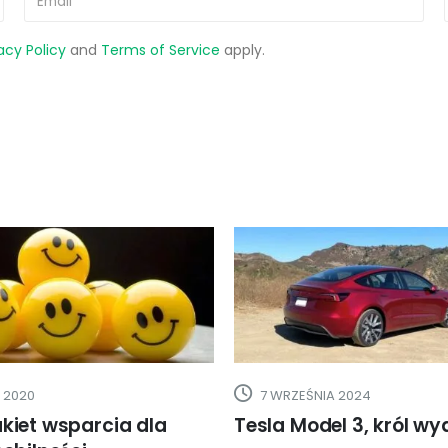
acy Policy
and
Terms of Service
apply.
NIA 2024
26 MAJA 2025
del 3, król wydajności
Polska na końcu Euro