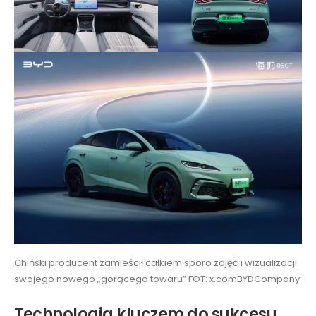
Chiński producent zamieścił całkiem sporo zdjęć i wizualizacji
swojego nowego „gorącego towaru” FOT: x.comBYDCompany
Technologia kluczem do sukcesu