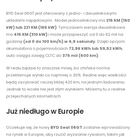
BYD Seal 06GT jest oferowany z jedno- i dwusilnikowymi
układami napędowymi. Model jednosilnikowy ma
215 KM (160
kW) lub 221 KM (165 kW)
. Tymczasem wersja dwusilnikowa
ma
415 KM (310 kW)
i może przyspieszyć od 0 do 62 mil na
godzinę
(od 0 do 100 km/h) w 4,9 sekundy.
Dzięki opcjom
akumulatora o pojemnościach
72,96 kWh lub 59,52 kWh
,
auto osiąga zasięg CLTC do
375 mil (600 km)
.
W realu będzie to znacznie mniej, bo chińska norma
przekłamuje wyniki co najmniej o 30%. Realne więc wielkości
będą oscylować raczej bliżej 420 km, na jednym ładowaniu.
Jednak to wcale nie jest złym wynikiem. Mówimy tu o realnie
przejechanych kilometrach.
Już niedługo w Europie
Oczekuje się, że nowy
BYD Seal 06GT
zostanie wprowadzony
na rynek w Europie, aby rzucić wyzwanie rywalom, takim jak