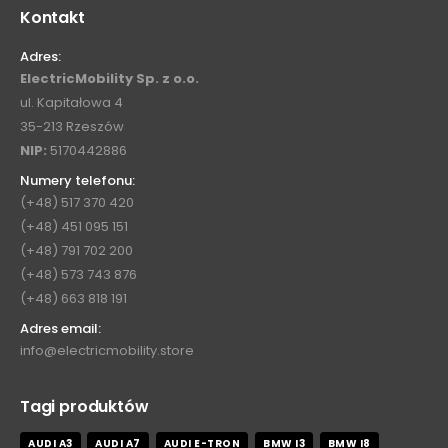
Kontakt
Adres:
ElectricMobility Sp. z o.o.
ul. Kapitałowa 4
35-213 Rzeszów
NIP:
5170442886
Numery telefonu:
(+48) 517 370 420
(+48) 451 095 151
(+48) 791 702 200
(+48) 573 743 876
(+48) 663 818 191
Adres email:
info@electricmobility.store
Tagi produktów