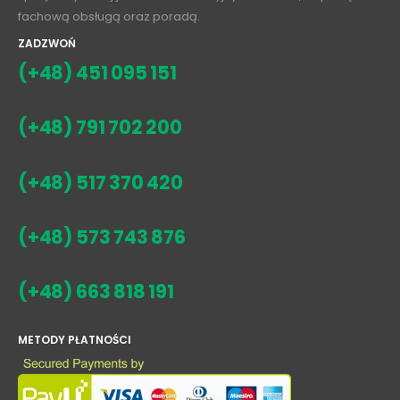
sprzętu wysokiej jakości i w atrakcyjnych cenach, wspartą
fachową obsługą oraz poradą.
ZADZWOŃ
(+48) 451 095 151
(+48) 791 702 200
(+48) 517 370 420
(+48) 573 743 876
(+48) 663 818 191
METODY PŁATNOŚCI