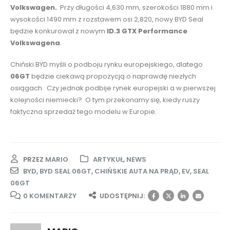
Volkswagen.
Przy długości 4,630 mm, szerokości 1880 mm i
wysokości 1490 mm z rozstawem osi 2,820, nowy BYD Seal
będzie konkurował z nowym
ID.3 GTX Performance
Volkswagena
.
Chiński BYD myśli o podboju rynku europejskiego, dlatego
06GT
będzie ciekawą propozycją o naprawdę niezłych
osiągach. Czy jednak podbije rynek europejski a w pierwszej
kolejności niemiecki? O tym przekonamy się, kiedy ruszy
faktyczna sprzedaż tego modelu w Europie.
PRZEZ
MARIO
ARTYKUŁ
,
NEWS
BYD
,
BYD SEAL 06GT
,
CHIŃSKIE AUTA NA PRĄD
,
EV
,
SEAL
06GT
0 KOMENTARZY
UDOSTĘPNIJ: