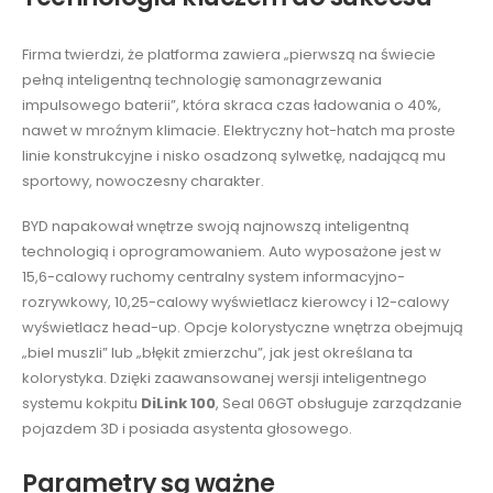
Firma twierdzi, że platforma zawiera „pierwszą na świecie
pełną inteligentną technologię samonagrzewania
impulsowego baterii”, która skraca czas ładowania o 40%,
nawet w mroźnym klimacie. Elektryczny hot-hatch ma proste
linie konstrukcyjne i nisko osadzoną sylwetkę, nadającą mu
sportowy, nowoczesny charakter.
BYD napakował wnętrze swoją najnowszą inteligentną
technologią i oprogramowaniem. Auto wyposażone jest w
15,6-calowy ruchomy centralny system informacyjno-
rozrywkowy, 10,25-calowy wyświetlacz kierowcy i 12-calowy
wyświetlacz head-up. Opcje kolorystyczne wnętrza obejmują
„biel muszli” lub „błękit zmierzchu”, jak jest określana ta
kolorystyka. Dzięki zaawansowanej wersji inteligentnego
systemu kokpitu
DiLink 100
, Seal 06GT obsługuje zarządzanie
pojazdem 3D i posiada asystenta głosowego.
Parametry są ważne