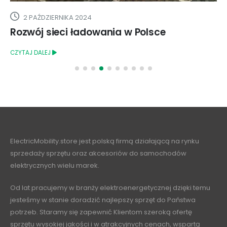
3 LUTEGO 2025
Czy jazda autonomiczna obniży ceny
ubezpieczenia aut EV?
CZYTAJ DALEJ
ElectricMobility.store jest polską firmą działającą na rynku
sprzedaży sprzętu oraz akcesoriów do samochodów
elektrycznych wielu marek.
Od lat pracujemy w branży elektroenergetycznej dzięki temu
jesteśmy w stanie doradzić najlepszy sprzęt do Państwa
potrzeb. Staramy się zapewnić Klientom szeroką ofertę