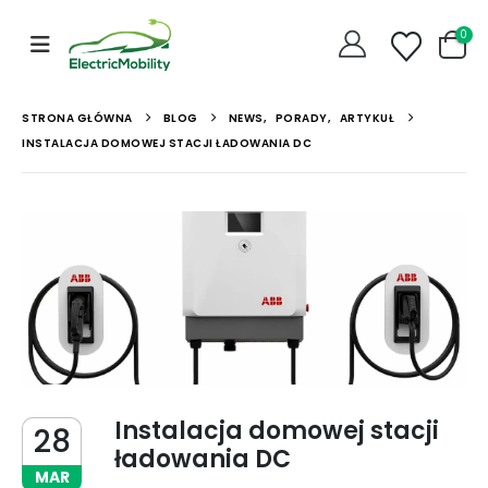
0
STRONA GŁÓWNA
BLOG
NEWS
,
PORADY
,
ARTYKUŁ
INSTALACJA DOMOWEJ STACJI ŁADOWANIA DC
Instalacja domowej stacji
28
ładowania DC
MAR