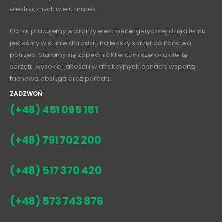
elektrycznych wielu marek.
Od lat pracujemy w branży elektroenergetycznej dzięki temu
jesteśmy w stanie doradzić najlepszy sprzęt do Państwa
potrzeb. Staramy się zapewnić Klientom szeroką ofertę
sprzętu wysokiej jakości i w atrakcyjnych cenach, wspartą
fachową obsługą oraz poradą.
ZADZWOŃ
(+48) 451 095 151
(+48) 791 702 200
(+48) 517 370 420
(+48) 573 743 876