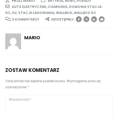
PRZEZ
MARIO
ARTYKUŁ
,
NEWS
,
PORADY
AUTA ELEKTRYCZNE
,
CHARGING
,
DOMOWA STACJA
DC
,
EV
,
STACJE ŁADOWANIA
,
WALLBOX
,
WALLBOX DC
0 KOMENTARZY
UDOSTĘPNIJ:
MARIO
ZOSTAW KOMENTARZ
Twój email nie będzie publikowany. Wymagane pola są
zaznaczone *