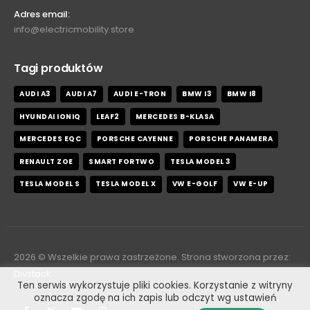
Adres email:
info@electricmobility.store
Tagi produktów
AUDI A3
AUDI A7
AUDI E-TRON
BMW I3
BMW I8
HYUNDAI IONIQ
LEAF2
MERCEDES B-KLASA
MERCEDES EQC
PORSCHE CAYENNE
PORSCHE PANAMERA
RENAULT ZOE
SMART FORTWO
TESLA MODEL 3
TESLA MODEL S
TESLA MODEL X
VW E-GOLF
VW E-UP
2026
© Wszelkie prawa zastrzeżone. Strona stworzona przez:
Divstack
Ten serwis wykorzystuje pliki cookies. Korzystanie z witryny
oznacza zgodę na ich zapis lub odczyt wg ustawień