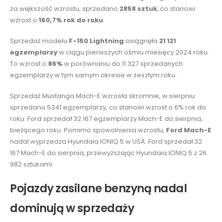
za większość wzrostu, sprzedano
2858 sztuk
, co stanowi
wzrost o
160,7% rok do roku
.
Sprzedaż modelu
F-150 Lightning
osiągnęła
21 121
egzemplarzy
w ciągu pierwszych ośmiu miesięcy 2024 roku.
To wzrost o
86%
w porównaniu do 11 327 sprzedanych
egzemplarzy w tym samym okresie w zeszłym roku.
Sprzedaż Mustanga Mach-E wzrosła skromnie, w sierpniu
sprzedano 5341 egzemplarzy, co stanowi wzrost o 6% rok do
roku. Ford sprzedał 32 167 egzemplarzy Mach-E do sierpnia,
bieżącego roku. Pomimo spowolnienia wzrostu,
Ford Mach-E
nadal wyprzedza Hyundaia IONIQ 5 w USA. Ford sprzedał 32
167 Mach-E do sierpnia, przewyższając Hyundaia IONIQ 5 z 26
982 sztukami.
Pojazdy zasilane benzyną nadal
dominują w sprzedaży