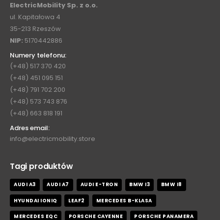
ElectricMobility Sp. z o.o.
ul. Kapitałowa 4
35-213 Rzeszów
NIP:
5170442886
Numery telefonu:
(+48) 517 370 420
(+48) 451 095 151
(+48) 791 702 200
(+48) 573 743 876
(+48) 663 818 191
Adres email:
info@electricmobility.store
Tagi produktów
AUDI A3
AUDI A7
AUDI E-TRON
BMW I3
BMW I8
HYUNDAI IONIQ
LEAF2
MERCEDES B-KLASA
MERCEDES EQC
PORSCHE CAYENNE
PORSCHE PANAMERA