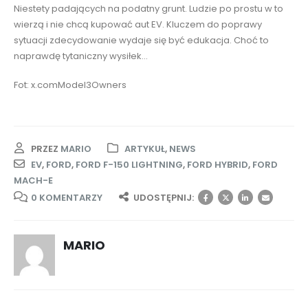
Niestety padających na podatny grunt. Ludzie po prostu w to
wierzą i nie chcą kupować aut EV. Kluczem do poprawy
sytuacji zdecydowanie wydaje się być edukacja. Choć to
naprawdę tytaniczny wysiłek…
Fot: x.comModel3Owners
PRZEZ
MARIO
ARTYKUŁ
,
NEWS
EV
,
FORD
,
FORD F-150 LIGHTNING
,
FORD HYBRID
,
FORD
MACH-E
0 KOMENTARZY
UDOSTĘPNIJ:
MARIO