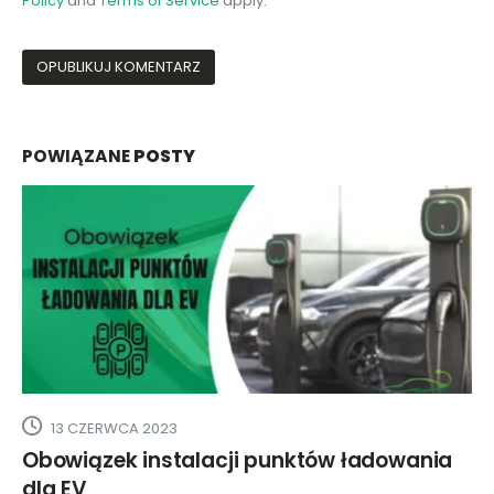
Policy
and
Terms of Service
apply.
POWIĄZANE
POSTY
5 MARCA 2025
unktów ładowania
Green Cell Habu, idealna 