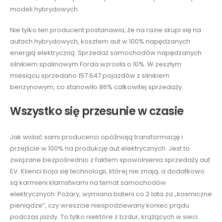
modeli hybrydowych.
Nie tylko ten producent postanawia, że na razie skupi się na
autach hybrydowych, kosztem aut w 100% napędzanych
energią elektryczną. Sprzedaż samochodów napędzanych
silnikiem spalinowym Forda wzrosła o 10%. W zeszłym
miesiącu sprzedano 157 647 pojazdów z silnikiem
benzynowym, co stanowiło 86% całkowitej sprzedaży.
Wszystko się przesunie w czasie
Jak widać sami producenci opóźniają transformację i
przejście w 100% na produkcję aut elektrycznych. Jest to
związane bezpośrednio z faktem spowolnienia sprzedaży aut
EV. Klienci boja się technologii, której nie znają, a dodatkowo
są karmieni kłamstwami na temat samochodów
elektrycznych. Pożary, wymiana baterii co 2 lata za „kosmiczne
pieniądze”, czy wreszcie niespodziewany koniec prądu
podczas jazdy. To tylko niektóre z bzdur, krążących w sieci.