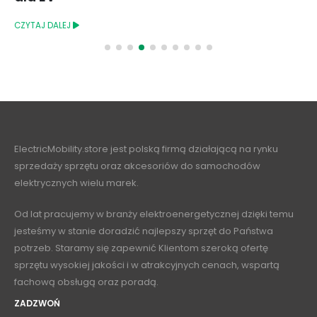
CZYTAJ DALEJ
ElectricMobility.store jest polską firmą działającą na rynku
sprzedaży sprzętu oraz akcesoriów do samochodów
elektrycznych wielu marek.
Od lat pracujemy w branży elektroenergetycznej dzięki temu
jesteśmy w stanie doradzić najlepszy sprzęt do Państwa
potrzeb. Staramy się zapewnić Klientom szeroką ofertę
sprzętu wysokiej jakości i w atrakcyjnych cenach, wspartą
fachową obsługą oraz poradą.
ZADZWOŃ