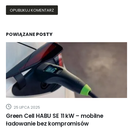
POWIĄZANE
POSTY
19 MAJA 2020
W – mobilne
Nowa TeraFactory Tesli – 
misów
ostatecznej lokalizacji