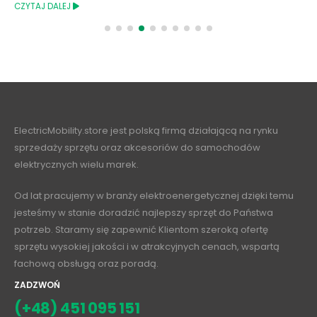
CZYTAJ DALEJ
ElectricMobility.store jest polską firmą działającą na rynku
sprzedaży sprzętu oraz akcesoriów do samochodów
elektrycznych wielu marek.
Od lat pracujemy w branży elektroenergetycznej dzięki temu
jesteśmy w stanie doradzić najlepszy sprzęt do Państwa
potrzeb. Staramy się zapewnić Klientom szeroką ofertę
sprzętu wysokiej jakości i w atrakcyjnych cenach, wspartą
fachową obsługą oraz poradą.
ZADZWOŃ
(+48) 451 095 151