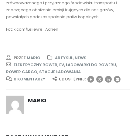
zrównoważonego i przyjaznego środowisku transportu i
znaczącego obniżenia emisji trujących dla nas gazów,
powstałych podczas spalania paliw kopalnych.
Fot: x.com/Lelievre_Adrien
PRZEZ
MARIO
ARTYKUŁ
,
NEWS
ELEKTRYCZNY ROWER
,
EV
,
ŁADOWARKI DO ROWERU
,
ROWER CARGO
,
STACJE ŁADOWANIA
0 KOMENTARZY
UDOSTĘPNIJ:
MARIO