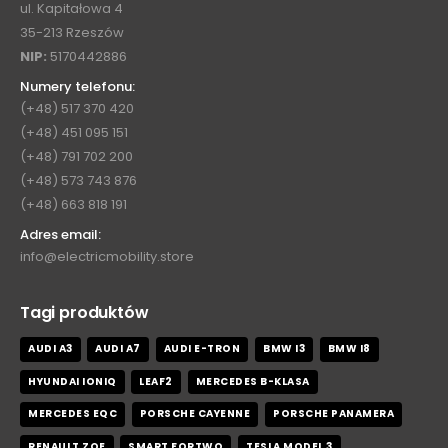
ul. Kapitałowa 4
35-213 Rzeszów
NIP:
5170442886
Numery telefonu:
(+48) 517 370 420
(+48) 451 095 151
(+48) 791 702 200
(+48) 573 743 876
(+48) 663 818 191
Adres email:
info@electricmobility.store
Tagi produktów
AUDI A3
AUDI A7
AUDI E-TRON
BMW I3
BMW I8
HYUNDAI IONIQ
LEAF2
MERCEDES B-KLASA
MERCEDES EQC
PORSCHE CAYENNE
PORSCHE PANAMERA
RENAULT ZOE
SMART FORTWO
TESLA MODEL 3