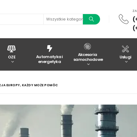
Z
(
Wszystkie kategorie
(
Akcesoria
Automatyka i
OZE
Usługi
samochodowe
energetyka
JA EUROPY, KAŻDY MOŻE POMÓC