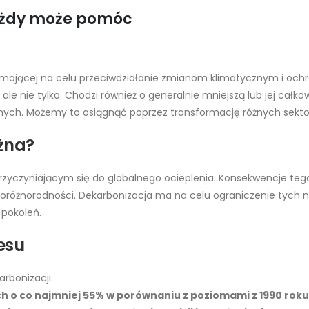
ażdy może pomóc
 mającej na celu przeciwdziałanie zmianom klimatycznym i och
e nie tylko. Chodzi również o generalnie mniejszą lub jej całkow
lnych. Możemy to osiągnąć poprzez transformację różnych sekto
żna?
rzyczyniającym się do globalnego ocieplenia. Konsekwencje teg
ioróżnorodności. Dekarbonizacja ma na celu ograniczenie tych
 pokoleń.
esu
rbonizacji:
ch o co najmniej 55% w porównaniu z poziomami z 1990 roku