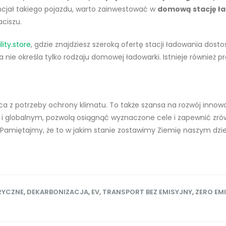
encjał takiego pojazdu, warto zainwestować w
domową stację ła
ciszu.
lity.store
, gdzie znajdziesz szeroką ofertę stacji ładowania dos
 nie określa tylko rodzaju domowej ładowarki. Istnieje również p
ca z potrzeby ochrony klimatu. To także szansa na rozwój innowa
 i globalnym, pozwolą osiągnąć wyznaczone cele i zapewnić zró
Pamiętajmy, że to w jakim stanie zostawimy Ziemię naszym dzie
RYCZNE
,
DEKARBONIZACJA
,
EV
,
TRANSPORT BEZ EMISYJNY
,
ZERO EM