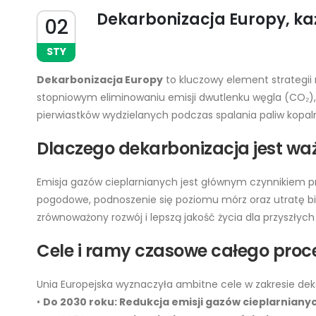
Dekarbonizacja Europy, k
02
STY
Dekarbonizacja Europy
to kluczowy element strategii
stopniowym eliminowaniu emisji dwutlenku węgla (CO₂), al
pierwiastków wydzielanych podczas spalania paliw kopa
Dlaczego dekarbonizacja jest wa
Emisja gazów cieplarnianych jest głównym czynnikiem p
pogodowe, podnoszenie się poziomu mórz oraz utratę b
zrównoważony rozwój i lepszą jakość życia dla przyszłych
Cele i ramy czasowe całego proc
Unia Europejska wyznaczyła ambitne cele w zakresie deka
•
Do 2030 roku: Redukcja emisji gazów cieplarniany