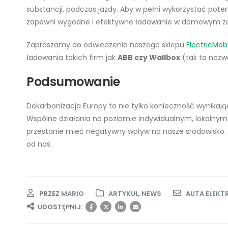
substancji, podczas jazdy. Aby w pełni wykorzystać pot
zapewni wygodne i efektywne ładowanie w domowym za
Zapraszamy do odwiedzenia naszego sklepu
ElectricMobi
ładowania takich firm jak
ABB czy Wallbox
(tak ta nazwa
Podsumowanie
Dekarbonizacja Europy to nie tylko konieczność wynikają
Wspólne działania na poziomie indywidualnym, lokalnym
przestanie mieć negatywny wpływ na nasze środowisko. 
od nas.
PRZEZ
MARIO
ARTYKUŁ
,
NEWS
AUTA ELEKT
UDOSTĘPNIJ: