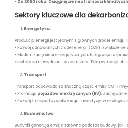
• Do 2050 roku: Osiągnięcie neutralności klimatycz
Sektory kluczowe dla dekarboniza
Energetyka
Produkcja energii jest jednym z głównych źródeł emisji.
• Rozwój odnawialnych źródeł energii (OZE): Zwiększenie
• Modernizację sieci energetycznych: Integracja rozprosz
niestety są niewydajne i przestarzałe. Taką sytuację ob
Transport
Transport odpowiada za znaczną część emisji CO₂ i innyc
• Promocja
pojazdów elektrycznych (EV)
: Zachęcanie
• Rozwój transportu publicznego: Inwestycje w ekologiczne
Budownictwo
Budynki generują emisje zarówno podczas budowy, jak i e