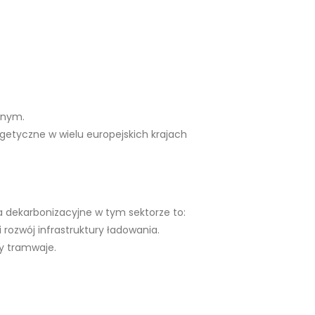
znym.
rgetyczne w wielu europejskich krajach
a dekarbonizacyjne w tym sektorze to:
ozwój infrastruktury ładowania.
zy tramwaje.