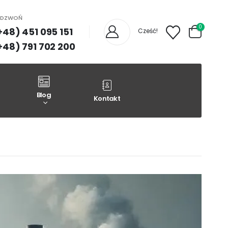
ADZWOŃ
0
+48) 451 095 151
Cześć!
+48) 791 702 200
Blog
Kontakt