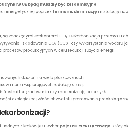
budynki w UE będą musiały być zeroemisyjne
.
ści energetycznej poprzez
termomodernizację
i instalację n
a
, są znaczącymi emitentami CO₂. Dekarbonizacja przemysłu ob
wytywanie i składowanie CO₂ (CCS) czy wykorzystanie wodoru ja
 procesów produkcyjnych w celu redukcji zużycia energii.
owanych działań na wielu płaszczyznach.
isów i norm wspierających redukcję emisji.
, infrastrukturą ładowania czy modernizacją przemysłu.
mości ekologicznej wśród obywateli i promowanie proekologiczn
dekarbonizacji?
i. Jednym z kroków jest wybór
pojazdu elektrycznego
, który 