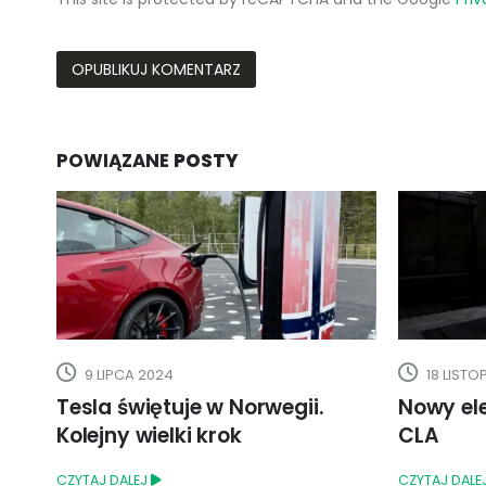
POWIĄZANE
POSTY
18 LISTOPADA 2024
4 LUTEG
Nowy elektryczny Mercedes
Wallbox 
CLA
czyli ja
idealne 
CZYTAJ DALEJ