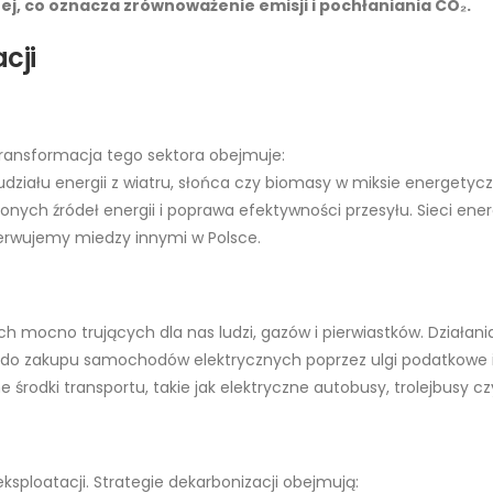
nej, co oznacza zrównoważenie emisji i pochłaniania CO₂.
cji
 Transformacja tego sektora obejmuje:
 udziału energii z wiatru, słońca czy biomasy w miksie energetyc
onych źródeł energii i poprawa efektywności przesyłu. Sieci ene
serwujemy miedzy innymi w Polsce.
h mocno trujących dla nas ludzi, gazów i pierwiastków. Działani
 do zakupu samochodów elektrycznych poprzez ulgi podatkowe i r
 środki transportu, takie jak elektryczne autobusy, trolejbusy c
ksploatacji. Strategie dekarbonizacji obejmują: