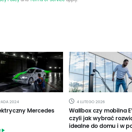
O 2026
18 WRZEŚNIA 2024
czy mobilna EVSE,
Europa znów obniży cł
k wybrać rozwiązanie
chińskie elektryki
do domu i w podróży?
CZYTAJ DALEJ