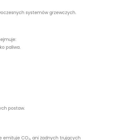
owoczesnych systemów grzewczych.
ejmuje:
ko paliwa.
ych postaw.
nie emituje CO₂, ani żadnych trujących