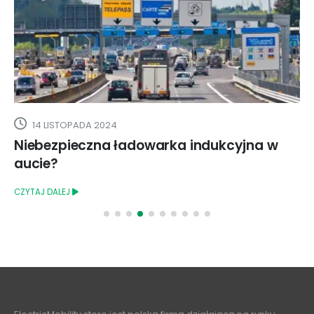
14 LISTOPADA 2024
Niebezpieczna ładowarka indukcyjna w
Te
aucie?
CZY
CZYTAJ DALEJ