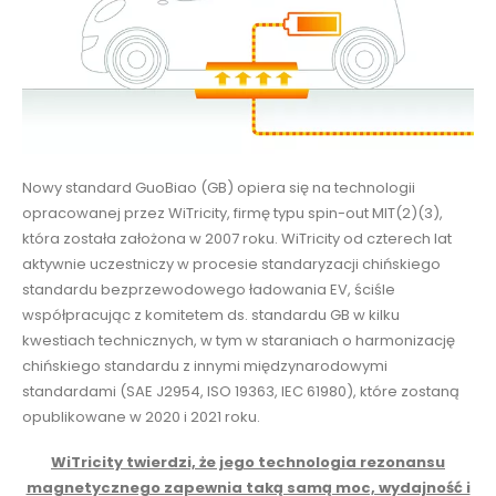
Nowy standard GuoBiao (GB) opiera się na technologii
opracowanej przez WiTricity, firmę typu spin-out MIT(2)(3),
która została założona w 2007 roku. WiTricity od czterech lat
aktywnie uczestniczy w procesie standaryzacji chińskiego
standardu bezprzewodowego ładowania EV, ściśle
współpracując z komitetem ds. standardu GB w kilku
kwestiach technicznych, w tym w staraniach o harmonizację
chińskiego standardu z innymi międzynarodowymi
standardami (SAE J2954, ISO 19363, IEC 61980), które zostaną
opublikowane w 2020 i 2021 roku.
WiTricity twierdzi, że jego technologia rezonansu
magnetycznego zapewnia taką samą moc, wydajność i