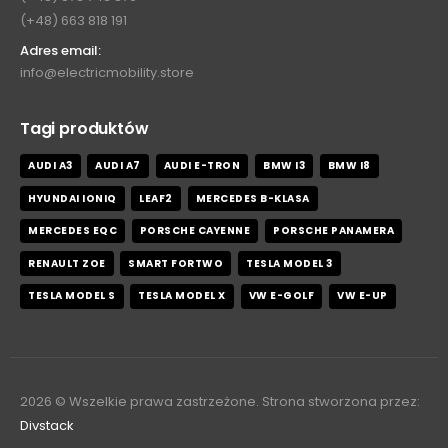
(+48) 663 818 191
Adres email:
info@electricmobility.store
Tagi produktów
AUDI A3
AUDI A7
AUDI E-TRON
BMW I3
BMW I8
HYUNDAI IONIQ
LEAF2
MERCEDES B-KLASA
MERCEDES EQC
PORSCHE CAYENNE
PORSCHE PANAMERA
RENAULT ZOE
SMART FORTWO
TESLA MODEL 3
TESLA MODEL S
TESLA MODEL X
VW E-GOLF
VW E-UP
2026
© Wszelkie prawa zastrzeżone. Strona stworzona przez:
Divstack