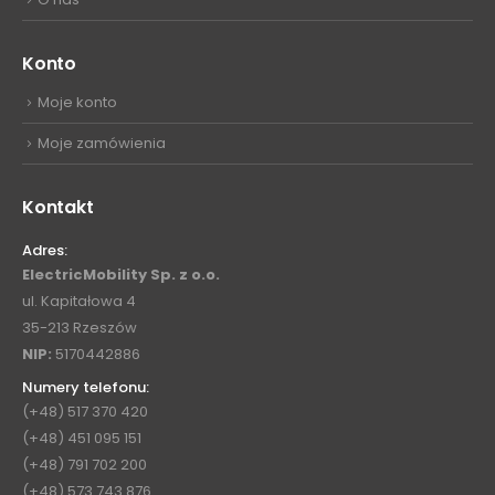
Konto
Moje konto
Moje zamówienia
Kontakt
Adres:
ElectricMobility Sp. z o.o.
ul. Kapitałowa 4
35-213 Rzeszów
NIP:
5170442886
Numery telefonu:
(+48) 517 370 420
(+48) 451 095 151
(+48) 791 702 200
(+48) 573 743 876