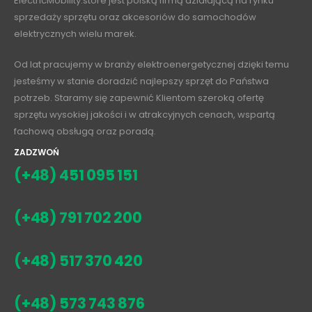
ElectricMobility.store jest polską firmą działającą na rynku
sprzedaży sprzętu oraz akcesoriów do samochodów
elektrycznych wielu marek.
Od lat pracujemy w branży elektroenergetycznej dzięki temu
jesteśmy w stanie doradzić najlepszy sprzęt do Państwa
potrzeb. Staramy się zapewnić Klientom szeroką ofertę
sprzętu wysokiej jakości i w atrakcyjnych cenach, wspartą
fachową obsługą oraz poradą.
ZADZWOŃ
(+48) 451 095 151
(+48) 791 702 200
(+48) 517 370 420
(+48) 573 743 876