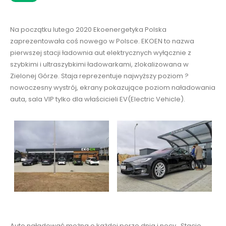
Na początku lutego 2020 Ekoenergetyka Polska
zaprezentowała coś nowego w Polsce. EKOEN to nazwa
pierwszej stacji ładownia aut elektrycznych wyłącznie z
szybkimi i ultraszybkimi ładowarkami, zlokalizowana w
Zielonej Górze. Staja reprezentuje najwyższy poziom ?
nowoczesny wystrój, ekrany pokazujące poziom naładowania
auta, sala VIP tylko dla właścicieli EV(Electric Vehicle).
Auto naładować można o każdej porze dnia i nocy. Stacje