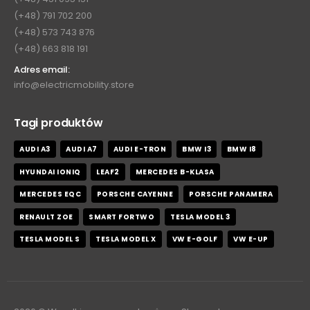
(+48) 791 702 200
(+48) 573 743 876
(+48) 663 818 191
Adres email:
info@electricmobility.store
Tagi produktów
AUDI A3
AUDI A7
AUDI E-TRON
BMW I3
BMW I8
HYUNDAI IONIQ
LEAF2
MERCEDES B-KLASA
MERCEDES EQC
PORSCHE CAYENNE
PORSCHE PANAMERA
RENAULT ZOE
SMART FORTWO
TESLA MODEL 3
TESLA MODEL S
TESLA MODEL X
VW E-GOLF
VW E-UP