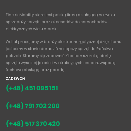
ElectricMobility.store jest polską firmą działającą na rynku
sprzedaży sprzętu oraz akcesoriów do samochodów
elektrycznych wielu marek.
Od lat pracujemy w branży elektroenergetycznej dzięki temu
jesteśmy w stanie doradzić najlepszy sprzęt do Państwa
potrzeb. Staramy się zapewnić Klientom szeroką ofertę
sprzętu wysokiej jakości i w atrakcyjnych cenach, wspartą
fachową obsługą oraz poradą.
ZADZWOŃ
(+48) 451 095 151
(+48) 791 702 200
(+48) 517 370 420