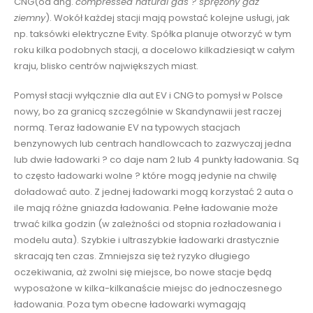
CNG(od ang.
compressed natural gas ?
sprężony gaz
ziemny
). Wokół każdej stacji mają powstać kolejne usługi, jak
np. taksówki elektryczne Evity. Spółka planuje otworzyć w tym
roku kilka podobnych stacji, a docelowo kilkadziesiąt w całym
kraju, blisko centrów największych miast.
Pomysł stacji wyłącznie dla aut EV i CNG to pomysł w Polsce
nowy, bo za granicą szczególnie w Skandynawii jest raczej
normą. Teraz ładowanie EV na typowych stacjach
benzynowych lub centrach handlowcach to zazwyczaj jedna
lub dwie ładowarki ? co daje nam 2 lub 4 punkty ładowania. Są
to często ładowarki wolne ? które mogą jedynie na chwilę
doładować auto. Z jednej ładowarki mogą korzystać 2 auta o
ile mają różne gniazda ładowania. Pełne ładowanie może
trwać kilka godzin (w zależności od stopnia rozładowania i
modelu auta). Szybkie i ultraszybkie ładowarki drastycznie
skracają ten czas. Zmniejsza się też ryzyko długiego
oczekiwania, aż zwolni się miejsce, bo nowe stacje będą
wyposażone w kilka-kilkanaście miejsc do jednoczesnego
ładowania. Poza tym obecne ładowarki wymagają