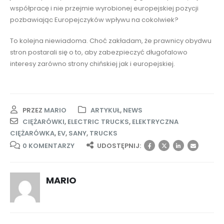
współpracę i nie przejmie wyrobionej europejskiej pozycji
pozbawiając Europejczyków wpływu na cokolwiek?
To kolejna niewiadoma. Choć zakładam, że prawnicy obydwu
stron postarali się o to, aby zabezpieczyć długofalowo
interesy zarówno strony chińskiej jak i europejskiej.
PRZEZ
MARIO
ARTYKUŁ
,
NEWS
CIĘŻARÓWKI
,
ELECTRIC TRUCKS
,
ELEKTRYCZNA
CIĘŻARÓWKA
,
EV
,
SANY
,
TRUCKS
0 KOMENTARZY
UDOSTĘPNIJ:
MARIO