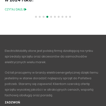
CZYTAJ DALEJ
ElectricMobility.store jest polską firmą działającą na rynku
sprzedaży sprzętu oraz akcesoriów do samochodów
elektrycznych wielu marek.
Od lat pracujemy w branży elektroenergetycznej dzięki temu
jesteśmy w stanie doradzić najlepszy sprzęt do Państwa
potrzeb. Staramy się zapewnić Klientom szeroką ofertę
sprzętu wysokiej jakości i w atrakcyjnych cenach, wspartą
fachową obsługą oraz poradą.
ZADZWOŃ