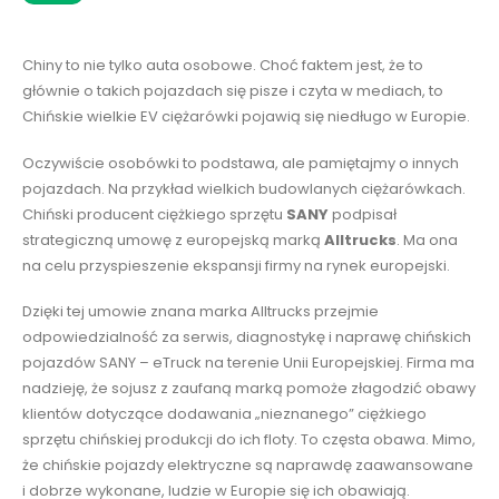
Chiny to nie tylko auta osobowe. Choć faktem jest, że to
głównie o takich pojazdach się pisze i czyta w mediach, to
Chińskie wielkie EV ciężarówki pojawią się niedługo w Europie.
Oczywiście osobówki to podstawa, ale pamiętajmy o innych
pojazdach. Na przykład wielkich budowlanych ciężarówkach.
Chiński producent ciężkiego sprzętu
SANY
podpisał
strategiczną umowę z europejską marką
Alltrucks
. Ma ona
na celu przyspieszenie ekspansji firmy na rynek europejski.
Dzięki tej umowie znana marka Alltrucks przejmie
odpowiedzialność za serwis, diagnostykę i naprawę chińskich
pojazdów SANY – eTruck na terenie Unii Europejskiej. Firma ma
nadzieję, że sojusz z zaufaną marką pomoże złagodzić obawy
klientów dotyczące dodawania „nieznanego” ciężkiego
sprzętu chińskiej produkcji do ich floty. To częsta obawa. Mimo,
że chińskie pojazdy elektryczne są naprawdę zaawansowane
i dobrze wykonane, ludzie w Europie się ich obawiają.