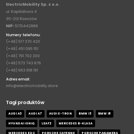
ElectricMobility Sp. z o.o.
ul. Kapitałowa 4
35-213 Rzeszów
NIP:
5170442886
Numery telefonu:
(+48) 517 370 420
(+48) 451 095 151
(+48) 791 702 200
(+48) 573 743 876
(+48) 663 818 191
Adres email:
info@electricmobility.store
Tagi produktów
AUDI A3
AUDI A7
AUDI E-TRON
BMW I3
BMW I8
HYUNDAI IONIQ
LEAF2
MERCEDES B-KLASA
MERCEDES EQC
PORSCHE CAYENNE
PORSCHE PANAMERA