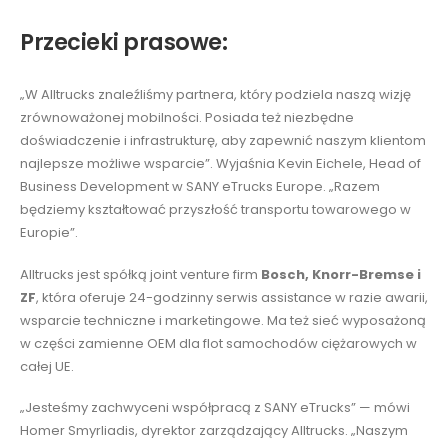
Przecieki prasowe:
„W Alltrucks znaleźliśmy partnera, który podziela naszą wizję
zrównoważonej mobilności. Posiada też niezbędne
doświadczenie i infrastrukturę, aby zapewnić naszym klientom
najlepsze możliwe wsparcie”. Wyjaśnia Kevin Eichele, Head of
Business Development w SANY eTrucks Europe. „Razem
będziemy kształtować przyszłość transportu towarowego w
Europie”.
Alltrucks jest spółką joint venture firm
Bosch, Knorr-Bremse i
ZF
, która oferuje 24-godzinny serwis assistance w razie awarii,
wsparcie techniczne i marketingowe. Ma też sieć wyposażoną
w części zamienne OEM dla flot samochodów ciężarowych w
całej UE.
„Jesteśmy zachwyceni współpracą z SANY eTrucks” — mówi
Homer Smyrliadis, dyrektor zarządzający Alltrucks. „Naszym