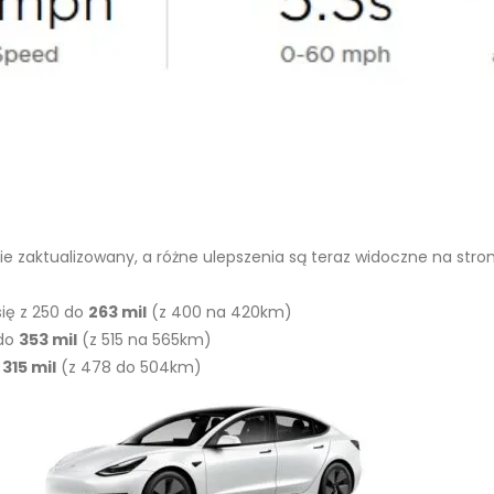
lnie zaktualizowany, a różne ulepszenia są teraz widoczne na st
się z 250 do
263 mil
(z 400 na 420km)
 do
353 mil
(z 515 na 565km)
o
315 mil
(z 478 do 504km)