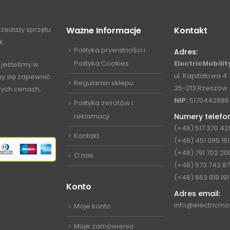
przedaży sprzętu
Ważne Informacje
Kontakt
k.
Polityka prywatności i
Adres:
Polityka Cookies
ElectricMobility
 jesteśmy w
ul. Kapitałowa 4
my się zapewnić
Regulamin sklepu
35-213 Rzeszów
jnych cenach,
NIP:
5170442886
Polityka zwrotów i
reklamacji
Numery telefo
(+48) 517 370 42
Kontakt
(+48) 451 095 151
(+48) 791 702 20
O nas
(+48) 573 743 8
(+48) 663 818 191
Konto
Adres email:
info@electricmob
Moje konto
Moje zamówienia