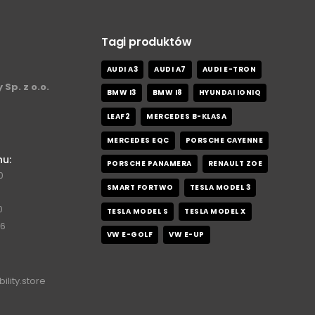
Tagi produktów
AUDI A3
AUDI A7
AUDI E-TRON
 Sp. z o.o.
BMW I3
BMW I8
HYUNDAI IONIQ
LEAF2
MERCEDES B-KLASA
MERCEDES EQC
PORSCHE CAYENNE
nu:
PORSCHE PANAMERA
RENAULT ZOE
0
SMART FORTWO
TESLA MODEL 3
0
TESLA MODEL S
TESLA MODEL X
76
VW E-GOLF
VW E-UP
ility.store