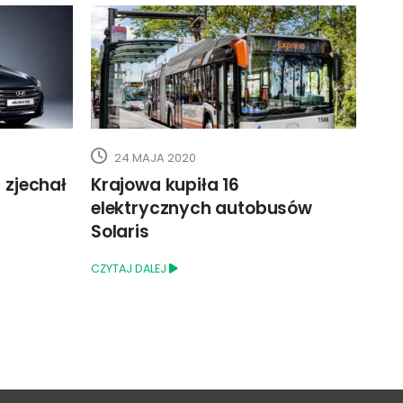
24 MAJA 2020
1
 zjechał
Krajowa kupiła 16
Naj
elektrycznych autobusów
szy
Solaris
świ
CZYTAJ DALEJ
CZYT