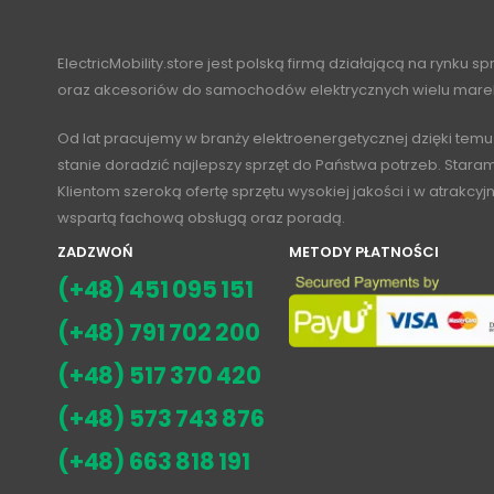
ElectricMobility.store jest polską firmą działającą na rynku s
oraz akcesoriów do samochodów elektrycznych wielu mare
Od lat pracujemy w branży elektroenergetycznej dzięki temu
stanie doradzić najlepszy sprzęt do Państwa potrzeb. Stara
Klientom szeroką ofertę sprzętu wysokiej jakości i w atrakcy
wspartą fachową obsługą oraz poradą.
ZADZWOŃ
METODY PŁATNOŚCI
(+48) 451 095 151
(+48) 791 702 200
(+48) 517 370 420
(+48) 573 743 876
(+48) 663 818 191