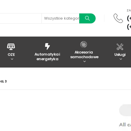
Z
(
Wszystkie kategorie
(
Akcesoria
Automatyka i
OZE
Usługi
samochodowe
energetyka
EL 3