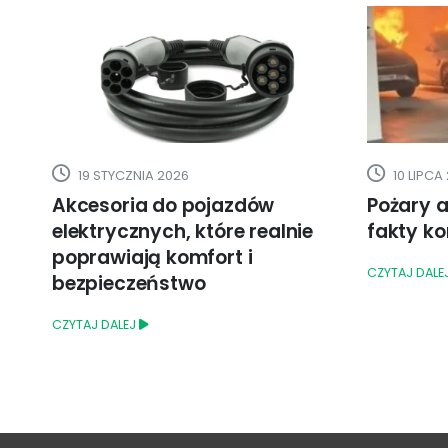
19 STYCZNIA 2026
10 LIPCA
Akcesoria do pojazdów
Pożary a
e
elektrycznych, które realnie
fakty ko
y?
poprawiają komfort i
CZYTAJ DALE
bezpieczeństwo
CZYTAJ DALEJ