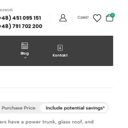
ADZWOŃ
0
+48) 451 095 151
Cześć!
+48) 791 702 200
Blog
Kontakt