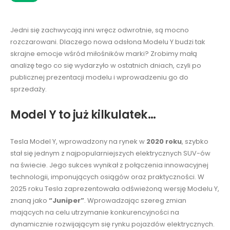
Jedni się zachwycają inni wręcz odwrotnie, są mocno
rozczarowani. Dlaczego nowa odsłona Modelu Y budzi tak
skrajne emocje wśród miłośników marki? Zrobimy małą
analizę tego co się wydarzyło w ostatnich dniach, czyli po
publicznej prezentacji modelu i wprowadzeniu go do
sprzedaży.
Model Y to już kilkulatek…
Tesla Model Y, wprowadzony na rynek w
2020 roku
, szybko
stał się jednym z najpopularniejszych elektrycznych SUV-ów
na świecie. Jego sukces wynikał z połączenia innowacyjnej
technologii, imponujących osiągów oraz praktyczności. W
2025 roku Tesla zaprezentowała odświeżoną wersję Modelu Y,
znaną jako
“Juniper”
. Wprowadzając szereg zmian
mających na celu utrzymanie konkurencyjności na
dynamicznie rozwijającym się rynku pojazdów elektrycznych.