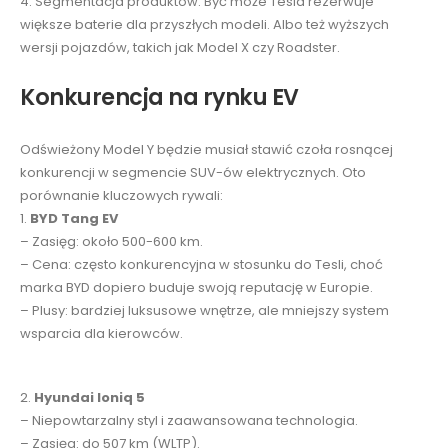
4. Segmentacja produktów: Być może Tesla rezerwuje
większe baterie dla przyszłych modeli. Albo też wyższych
wersji pojazdów, takich jak Model X czy Roadster.
Konkurencja na rynku EV
Odświeżony Model Y będzie musiał stawić czoła rosnącej
konkurencji w segmencie SUV-ów elektrycznych. Oto
porównanie kluczowych rywali:
1.
BYD Tang EV
– Zasięg: około 500-600 km.
– Cena: często konkurencyjna w stosunku do Tesli, choć
marka BYD dopiero buduje swoją reputację w Europie.
– Plusy: bardziej luksusowe wnętrze, ale mniejszy system
wsparcia dla kierowców.
2.
Hyundai Ioniq 5
– Niepowtarzalny styl i zaawansowana technologia.
– Zasięg: do 507 km (WLTP).