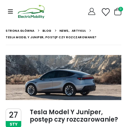
0
STRONA GŁÓWNA
BLOG
NEWS
,
ARTYKUŁ
TESLA MODEL Y JUNIPER, POSTĘP CZY ROZCZAROWANIE?
Tesla Model Y Juniper,
27
postęp czy rozczarowanie?
STY