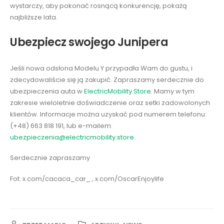
wystarczy, aby pokonać rosnącą konkurencję, pokażą
najbliższe lata.
Ubezpiecz swojego Junipera
Jeśli nowa odsłona Modelu Y przypadła Wam do gustu, i
zdecydowaliście się ją zakupić. Zapraszamy serdecznie do
ubezpieczenia auta w
ElectricMobility.Store
. Mamy w tym
zakresie wieloletnie doświadczenie oraz setki zadowolonych
klientów. Informacje można uzyskać pod numerem telefonu:
(+48) 663 818 191, lub e-mailem:
ubezpieczenia@electricmobility.store
.
Serdecznie zapraszamy
Fot: x.com/cacaca_car_ , x.com/OscarEnjoylife