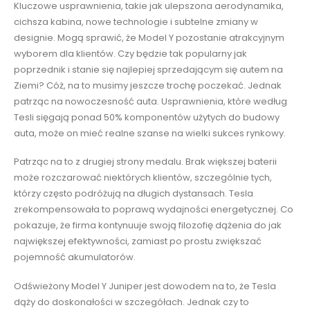
Kluczowe usprawnienia, takie jak ulepszona aerodynamika,
cichsza kabina, nowe technologie i subtelne zmiany w
designie. Mogą sprawić, że Model Y pozostanie atrakcyjnym
wyborem dla klientów. Czy będzie tak popularny jak
poprzednik i stanie się najlepiej sprzedającym się autem na
Ziemi? Cóż, na to musimy jeszcze trochę poczekać. Jednak
patrząc na nowoczesność auta. Usprawnienia, które według
Tesli sięgają ponad 50% komponentów użytych do budowy
auta, może on mieć realne szanse na wielki sukces rynkowy.
Patrząc na to z drugiej strony medalu. Brak większej baterii
może rozczarować niektórych klientów, szczególnie tych,
którzy często podróżują na długich dystansach. Tesla
zrekompensowała to poprawą wydajności energetycznej. Co
pokazuje, że firma kontynuuje swoją filozofię dążenia do jak
największej efektywności, zamiast po prostu zwiększać
pojemność akumulatorów.
Odświeżony Model Y Juniper jest dowodem na to, że Tesla
dąży do doskonałości w szczegółach. Jednak czy to