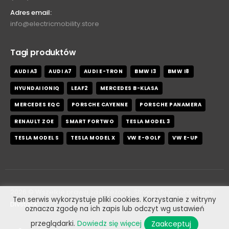
Adres email:
info@electricmobility.store
Tagi produktów
AUDI A3
AUDI A7
AUDI E-TRON
BMW I3
BMW I8
HYUNDAI IONIQ
LEAF2
MERCEDES B-KLASA
MERCEDES EQC
PORSCHE CAYENNE
PORSCHE PANAMERA
RENAULT ZOE
SMART FORTWO
TESLA MODEL 3
TESLA MODEL S
TESLA MODEL X
VW E-GOLF
VW E-UP
2026
© Wszelkie prawa zastrzeżone. Strona stworzona przez:
Ten serwis wykorzystuje pliki cookies. Korzystanie z witryny
Divstack
oznacza zgodę na ich zapis lub odczyt wg ustawień
Zaakceptuj
przeglądarki.
Dowiedz się więcej