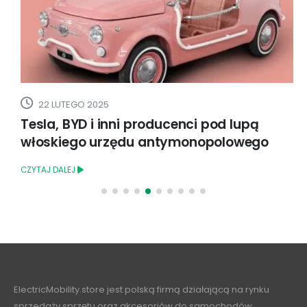
22 LUTEGO 2025
Tesla, BYD i inni producenci pod lupą
włoskiego urzędu antymonopolowego
CZYTAJ DALEJ
ElectricMobility.store jest polską firmą działającą na rynku
sprzedaży sprzętu oraz akcesoriów do samochodów