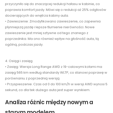
przyczyniło się do znaczącej redukcji hałasu w kabinie, co
poprawia komfort jazdy. Mówi się o redukcji aż 25% odgłosów
docierających do wnętrza kabiny auta.
• Zawieszenie: Zmodyfikowano zawieszenie, co zapewnia
płynniejszą jazdę i lepsze tłumienie nierówności. Nowe
zawieszenie jest mniej sztywne od tego znanego z
poprzednika. Ma ono również wpływ na głośność auta, tą
ogólną, podczas jazdy.
4. Osiągi i zasięg
• Zasięg: Wersja Long Range AWD z 19-calowymi kołami ma
zasięg 565 km według standardy WLTP, co stanowi poprawę w
porównaniu z poprzednią wersją.
• Przyspieszenie: Czas od 0 do 100 km/h w wersji AWD wynosi 5
sekund, co dla tek dużego auta jest super wynikiem.
Analiza różnic między nowym a
starym modelem