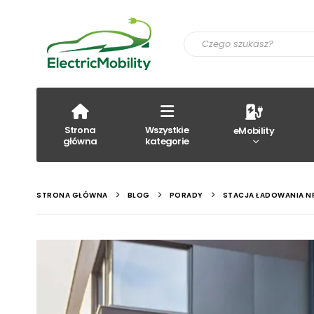
Strona
Wszystkie
eMobility
główna
kategorie
STRONA GŁÓWNA
BLOG
PORADY
STACJA ŁADOWANIA NR