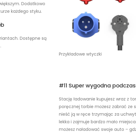
większym. Dodatkowo
urze każdego styku.
eb
riantach. Dostępne są
.
Przykładowe wtyczki
#11 Super wygodna podczas
Stację ładowanie kupujesz wraz z to
poręcznej torbie możesz zabrać ze 
nieść ją w ręce trzymając za uchwy
lekka i zajmuje bardzo mało miejsca.
możesz naładować swoje auto – gdz