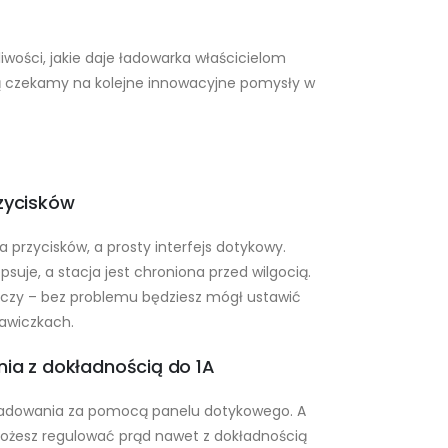
liwości, jakie daje ładowarka właścicielom
ią czekamy na kolejne innowacyjne pomysły w
zycisków
 przycisków, a prosty interfejs dotykowy.
psuje, a stacja jest chroniona przed wilgocią.
oczy – bez problemu będziesz mógł ustawić
awiczkach.
ia z dokładnością do 1A
ładowania za pomocą panelu dotykowego. A
ożesz regulować prąd nawet z dokładnością