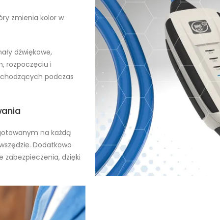
óry zmienia kolor w
ały dźwiękowe,
, rozpoczęciu i
zachodzących podczas
wania
zygotowanym na każdą
 wszędzie. Dodatkowo
e zabezpieczenia, dzięki