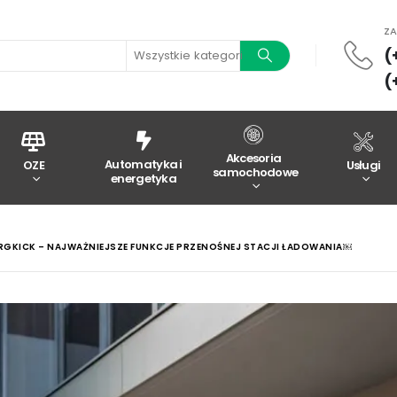
Z
(
Wszystkie kategorie
(
Akcesoria
Automatyka i
OZE
Usługi
samochodowe
energetyka
GKICK – NAJWAŻNIEJSZE FUNKCJE PRZENOŚNEJ STACJI ŁADOWANIA￼