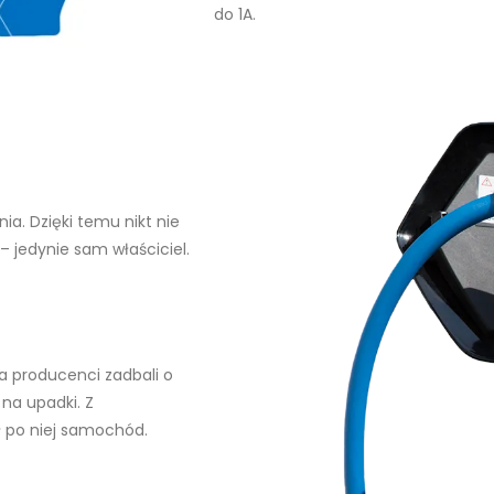
do 1A.
a. Dzięki temu nikt nie
 jedynie sam właściciel.
ia producenci zadbali o
 na upadki. Z
ł po niej samochód.