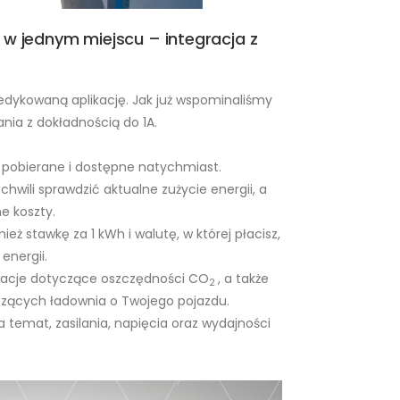
 w jednym miejscu – integracja z
edykowaną aplikację. Jak już wspominaliśmy
nia z dokładnością do 1A.
ą pobierane i dostępne natychmiast.
chwili sprawdzić aktualne zużycie energii, a
ne koszty.
eż stawkę za 1 kWh i walutę, w której płacisz,
energii.
ormacje dotyczące oszczędności CO
, a także
2
zących ładownia o Twojego pojazdu.
a temat, zasilania, napięcia oraz wydajności