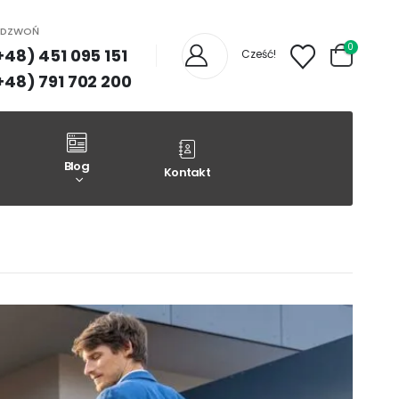
ADZWOŃ
0
+48) 451 095 151
Cześć!
+48) 791 702 200
Blog
Kontakt