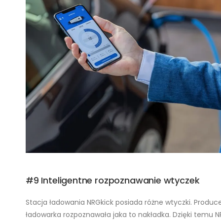
#9 Inteligentne rozpoznawanie wtyczek
Stacja ładowania NRGkick posiada różne wtyczki. Produce
ładowarka rozpoznawała jaka to nakładka. Dzięki temu 