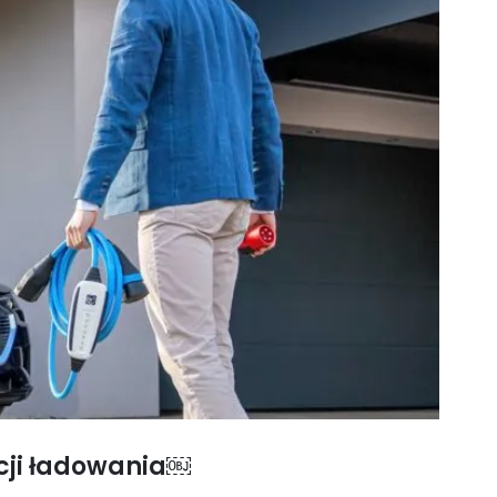
acji ładowania￼