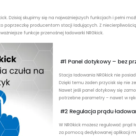
ick. Dzisiaj skupimy się na najważniejszych funkcjach i pełni moż
ko poprzeczkę producentom stacji ładujących. Z niecierpliwośc
ważniejsze funkcje przenośnej ładowarki NRGkick.
#1 Panel dotykowy – bez pr
Stacja ładowania NRGkick nie posiada
Dzięki temu żaden przycisk się nie ze
Nawet jeśli panel dotykowy się zam
potrzebne parametry – nawet w ręk
#2 Regulacja prądu ładowan
W NRGkick możesz regulować prąd 
za pomocą dedykowanej aplikacji m