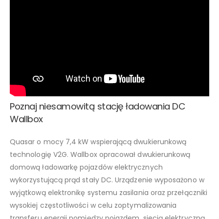
Poznaj niesamowitą stację ładowania DC
Wallbox
Quasar o mocy 7,4 kW wspierającą dwukierunkową
technologię V2G. Wallbox opracował dwukierunkową
domową ładowarkę pojazdów elektrycznych
wykorzystującą prąd stały DC. Urządzenie wyposażono w
wyjątkową elektronikę systemu zasilania oraz przełączniki
wysokiej częstotliwości w celu zoptymalizowania
transferu energii pomiędzy pojazdem, siecią elektryczną,