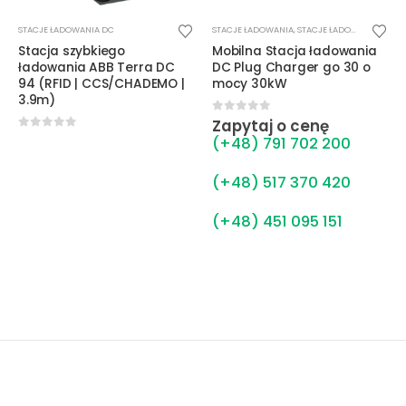
STACJE ŁADOWANIA DC
STACJE ŁADOWANIA
,
STACJE ŁADOWANIA DC
Stacja szybkiego
Mobilna Stacja ładowania
ładowania ABB Terra DC
DC Plug Charger go 30 o
94 (RFID | CCS/CHADEMO |
mocy 30kW
3.9m)
0
out of 5
Zapytaj o cenę
0
out of 5
(+48) 791 702 200
(+48) 517 370 420
(+48) 451 095 151