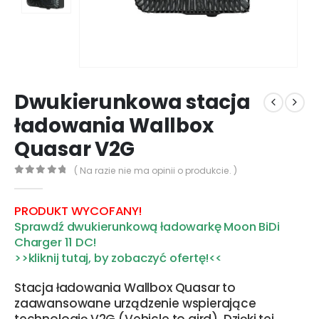
Dwukierunkowa stacja
ładowania Wallbox
Quasar V2G
( Na razie nie ma opinii o produkcie. )
0
out of 5
PRODUKT WYCOFANY!
Sprawdź dwukierunkową ładowarkę Moon BiDi
Charger 11 DC!
>>kliknij tutaj, by zobaczyć ofertę!<<
Stacja ładowania Wallbox Quasar to
zaawansowane urządzenie wspierające
technologię V2G (Vehicle to gird). Dzięki tej