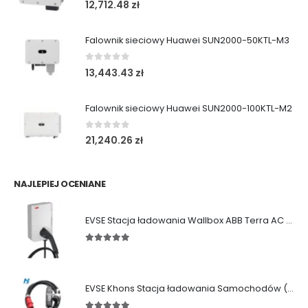
12,712.48
zł
Falownik sieciowy Huawei SUN2000-50KTL-M3
0
out of 5
13,443.43
zł
Falownik sieciowy Huawei SUN2000-100KTL-M2
0
out of 5
21,240.26
zł
NAJLEPIEJ OCENIANE
EVSE Stacja ładowania Wallbox ABB Terra AC (11/22 kW|Gniazdo|Kabel)
5.00
out of 5
EVSE Khons Stacja ładowania Samochodów (11kW|Typ2|RCD B)