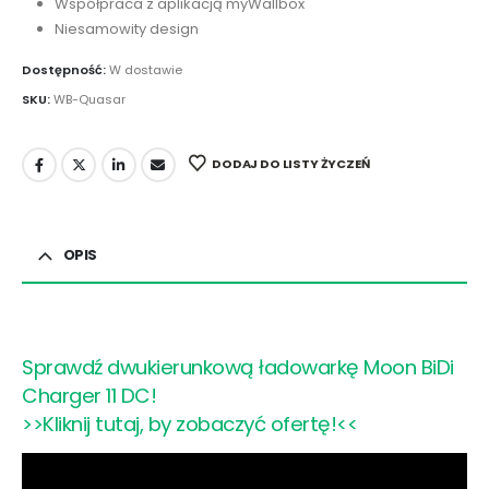
Współpraca z aplikacją myWallbox
Niesamowity design
Dostępność:
W dostawie
SKU:
WB-Quasar
DODAJ DO LISTY ŻYCZEŃ
OPIS
Sprawdź dwukierunkową ładowarkę Moon BiDi
Charger 11 DC!
>>Kliknij tutaj, by zobaczyć ofertę!<<