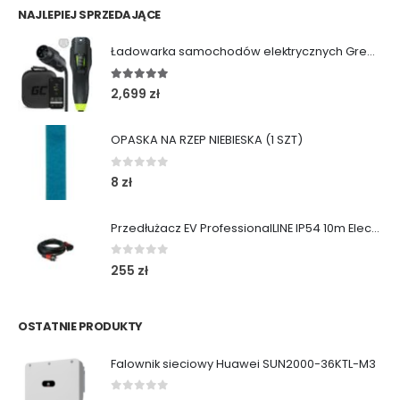
NAJLEPIEJ SPRZEDAJĄCE
Ładowarka samochodów elektrycznych Green Cell Habu (11kW | Type 2 | 7m)
5.00
out of 5
2,699
zł
OPASKA NA RZEP NIEBIESKA (1 SZT)
0
out of 5
8
zł
Przedłużacz EV ProfessionalLINE IP54 10m ElectricMobility
0
out of 5
255
zł
OSTATNIE PRODUKTY
Falownik sieciowy Huawei SUN2000-36KTL-M3
0
out of 5