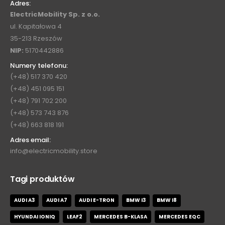
Adres:
ElectricMobility Sp. z o.o.
ul. Kapitałowa 4
35-213 Rzeszów
NIP:
5170442886
Numery telefonu:
(+48) 517 370 420
(+48) 451 095 151
(+48) 791 702 200
(+48) 573 743 876
(+48) 663 818 191
Adres email:
info@electricmobility.store
Tagi produktów
AUDI A3
AUDI A7
AUDI E-TRON
BMW I3
BMW I8
HYUNDAI IONIQ
LEAF2
MERCEDES B-KLASA
MERCEDES EQC