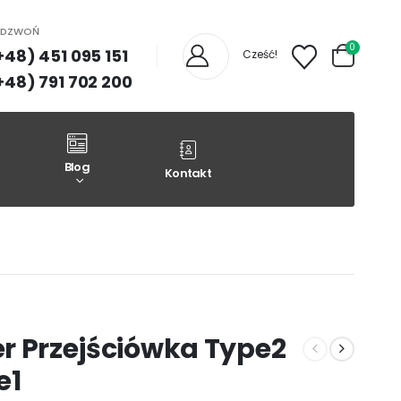
ADZWOŃ
0
+48) 451 095 151
Cześć!
+48) 791 702 200
Blog
Kontakt
r Przejściówka Type2
e1