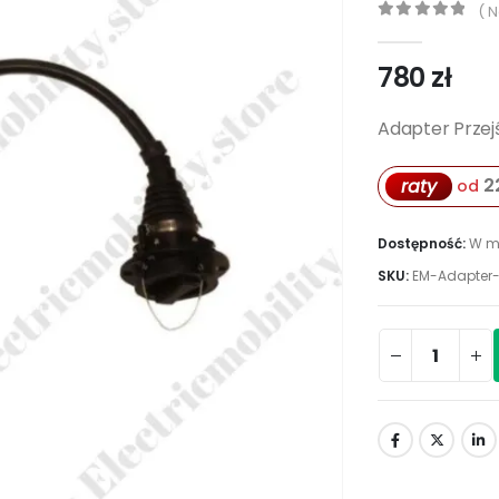
( N
0
out of 5
780
zł
Adapter Przej
2
raty
od
Dostępność:
W m
SKU:
EM-Adapter-