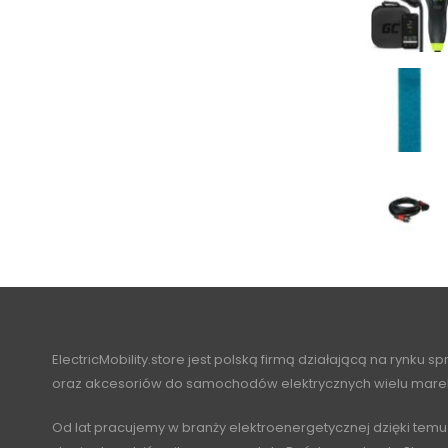
ElectricMobility.store jest polską firmą działającą na rynku s
oraz akcesoriów do samochodów elektrycznych wielu mare
Od lat pracujemy w branży elektroenergetycznej dzięki temu