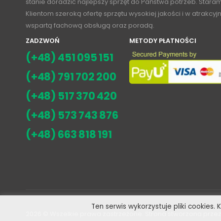
stanie doradzić najlepszy sprzęt do Państwa potrzeb. Stara
Klientom szeroką ofertę sprzętu wysokiej jakości i w atrakcy
wspartą fachową obsługą oraz poradą.
ZADZWOŃ
METODY PŁATNOŚCI
(+48) 451 095 151
(+48) 791 702 200
(+48) 517 370 420
(+48) 573 743 876
(+48) 663 818 191
Ten serwis wykorzystuje pliki cookies.
2026
© Wszelkie prawa zastrzeżone. Strona stworzona przez