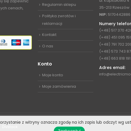
ul. Kapitałowa 4
my się zapewnić
Regulamin sklepu
35-213 Rzeszów
jnych cenach,
NIP:
5170442886
Polityka zwrotów i
reklamacji
Numery telefo
(+48) 517 370 42
Kontakt
(+48) 451 095 151
(+48) 791 702 20
O nas
(+48) 573 743 8
(+48) 663 818 191
Konto
Adres email:
info@electricmob
Moje konto
Moje zamówienia
 Korzystanie z witryny oznacza zgodę na ich zapis lub odczyt wg u
:
Divstack