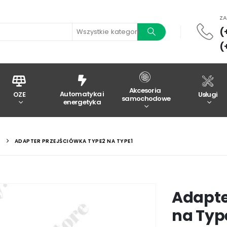
Z
(
Wszystkie kategorie
(
Akcesoria
Automatyka i
OZE
Usługi
samochodowe
energetyka
Y
ADAPTER PRZEJŚCIÓWKA TYPE2 NA TYPE1
Adapte
na Typ