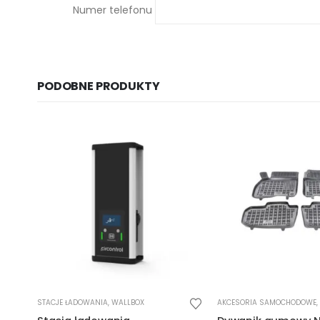
Numer telefonu
PODOBNE PRODUKTY
Ten produkt ma wiele wariantów. Opcje można wybrać na stronie produktu
AKCESORIA SAMOCHODOWE
,
DYWANIKI
SŁUPKI AC
,
STACJE ŁADOWAN