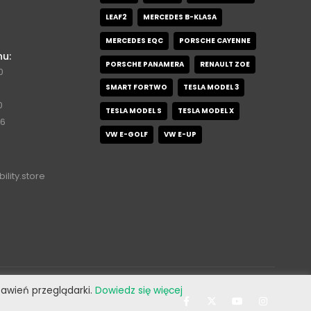
LEAF2
MERCEDES B-KLASA
MERCEDES EQC
PORSCHE CAYENNE
nu:
PORSCHE PANAMERA
RENAULT ZOE
0
SMART FORTWO
TESLA MODEL 3
0
TESLA MODEL S
TESLA MODEL X
76
VW E-GOLF
VW E-UP
ility.store
stawień przeglądarki.
Dowiedz się więcej