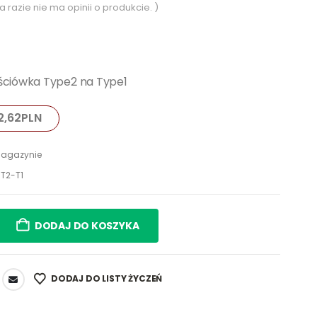
a razie nie ma opinii o produkcie. )
ściówka Type2 na Type1
2,62
PLN
agazynie
T2-T1
DODAJ DO KOSZYKA
DODAJ DO LISTY ŻYCZEŃ