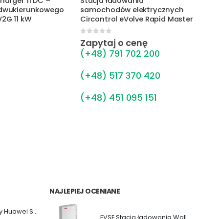
owania
EVSE Khons Stacja ładowania
Wol
w elektrycznych
Samochodów (11kW|Typ2|RCD
ład
eVolve Rapid Master
B)
Stan
5.00
out of 5
0
ou
o cenę
 702 200
 370 420
 095 151
NAJLEPIEJ OCENIANE
Falownik sieciowy Huawei SUN2000-36KTL-M3
EVSE Stacja ładowania Wallbox ABB Terra AC (11/22 kW|Gniazdo|Kabel)