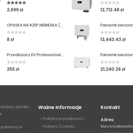
5.00
out of 5
0
out of 5
2,699
zł
12,712.48
zł
OPASKA NA RZEP NIEBIESKA (1 SZT)
0
out of 5
0
out of 5
8
zł
13,443.43
zł
Przedłużacz EV ProfessionalLINE IP54 10m ElectricMobility
0
out of 5
0
out of 5
255
zł
21,240.26
zł
przedaży sprzętu
Ważne Informacje
Kontakt
k.
Polityka prywatności i
Adres:
Polityka Cookies
ElectricMobility
 jesteśmy w