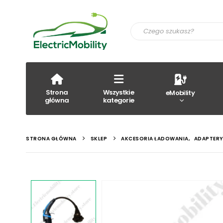
Strona
Wszystkie
eMobility
główna
kategorie
STRONA GŁÓWNA
SKLEP
AKCESORIA ŁADOWANIA
,
ADAPTER