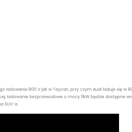
o ładowania 800 V jak w Taycan, przy czym Audi ładuje się w 80
ięcej, ładowanie bezprzewodowe o mocy 11kW będzie dostępne w
na SUV-a.