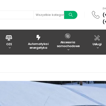
Z
(
Wszystkie kategorie
(
Akcesoria
Automatyka i
OZE
Usługi
samochodowe
energetyka