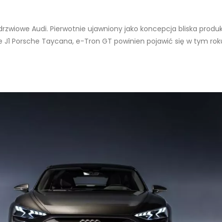
rzwiowe Audi. Pierwotnie ujawniony jako koncepcja bliska produkcj
J1 Porsche Taycana, e-Tron GT powinien pojawić się w tym roku.