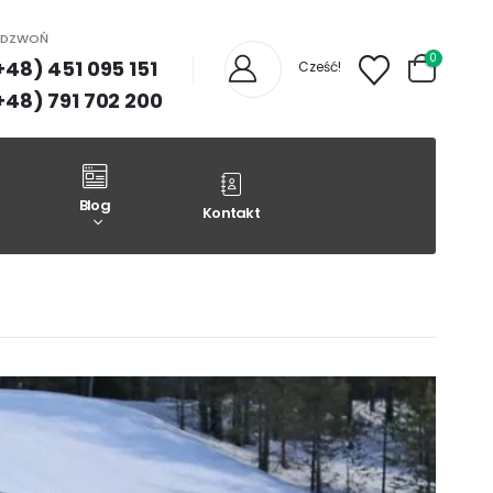
ADZWOŃ
0
+48) 451 095 151
Cześć!
+48) 791 702 200
Blog
Kontakt