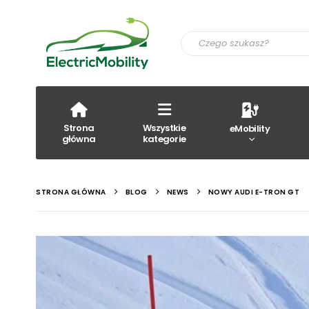
Strona
Wszystkie
eMobility
główna
kategorie
STRONA GŁÓWNA
BLOG
NEWS
NOWY AUDI E-TRON GT