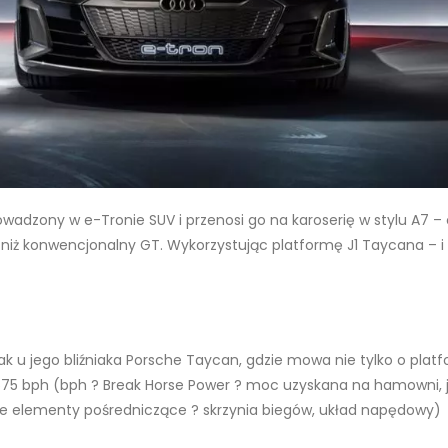
adzony w e-Tronie SUV i przenosi go na karoserię w stylu A7 – 
rszy niż konwencjonalny GT. Wykorzystując platformę J1 Taycana –
k u jego bliźniaka Porsche Taycan, gdzie mowa nie tylko o platf
5 bph (bph ? Break Horse Power ? moc uzyskana na hamowni, j
sze elementy pośredniczące ? skrzynia biegów, układ napędowy)