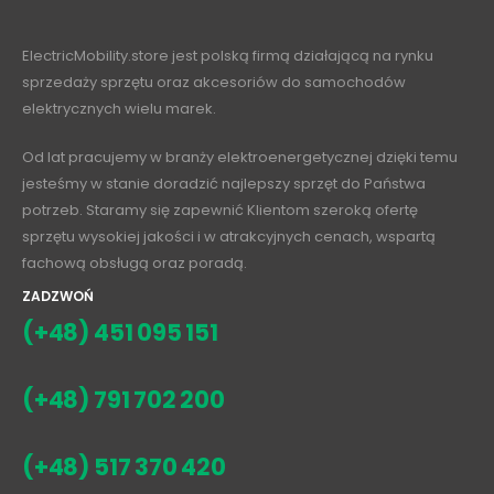
ElectricMobility.store jest polską firmą działającą na rynku
sprzedaży sprzętu oraz akcesoriów do samochodów
elektrycznych wielu marek.
Od lat pracujemy w branży elektroenergetycznej dzięki temu
jesteśmy w stanie doradzić najlepszy sprzęt do Państwa
potrzeb. Staramy się zapewnić Klientom szeroką ofertę
sprzętu wysokiej jakości i w atrakcyjnych cenach, wspartą
fachową obsługą oraz poradą.
ZADZWOŃ
(+48) 451 095 151
(+48) 791 702 200
(+48) 517 370 420