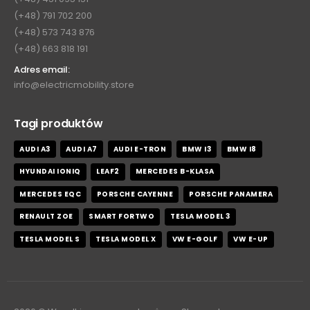
(+48) 791 702 200
(+48) 573 743 876
(+48) 663 818 191
Adres email:
info@electricmobility.store
Tagi produktów
AUDI A3
AUDI A7
AUDI E-TRON
BMW I3
BMW I8
HYUNDAI IONIQ
LEAF2
MERCEDES B-KLASA
MERCEDES EQC
PORSCHE CAYENNE
PORSCHE PANAMERA
RENAULT ZOE
SMART FORTWO
TESLA MODEL 3
TESLA MODEL S
TESLA MODEL X
VW E-GOLF
VW E-UP