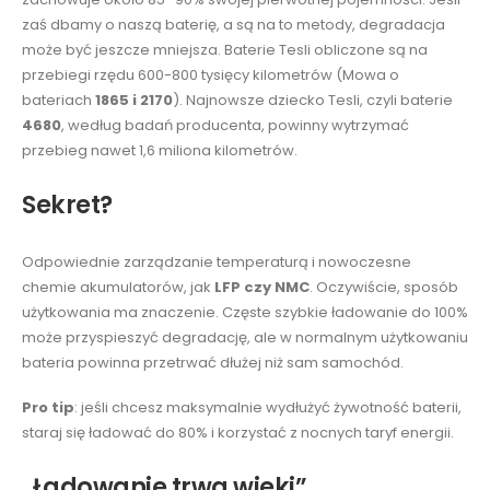
zaś dbamy o naszą baterię, a są na to metody, degradacja
może być jeszcze mniejsza. Baterie Tesli obliczone są na
przebiegi rzędu 600-800 tysięcy kilometrów (Mowa o
bateriach
1865 i 2170
). Najnowsze dziecko Tesli, czyli baterie
4680
, według badań producenta, powinny wytrzymać
przebieg nawet 1,6 miliona kilometrów.
Sekret?
Odpowiednie zarządzanie temperaturą i nowoczesne
chemie akumulatorów, jak
LFP czy NMC
. Oczywiście, sposób
użytkowania ma znaczenie. Częste szybkie ładowanie do 100%
może przyspieszyć degradację, ale w normalnym użytkowaniu
bateria powinna przetrwać dłużej niż sam samochód.
Pro tip
: jeśli chcesz maksymalnie wydłużyć żywotność baterii,
staraj się ładować do 80% i korzystać z nocnych taryf energii.
„Ładowanie trwa wieki”