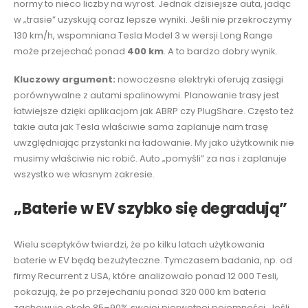
normy to nieco liczby na wyrost. Jednak dzisiejsze auta, jadąc
w „trasie” uzyskują coraz lepsze wyniki. Jeśli nie przekroczymy
130 km/h, wspomniana Tesla Model 3 w wersji Long Range
może przejechać ponad
400 km
. A to bardzo dobry wynik.
Kluczowy argument:
nowoczesne elektryki oferują zasięgi
porównywalne z autami spalinowymi. Planowanie trasy jest
łatwiejsze dzięki aplikacjom jak ABRP czy PlugShare. Często też
takie auta jak Tesla właściwie sama zaplanuje nam trasę
uwzględniając przystanki na ładowanie. My jako użytkownik nie
musimy właściwie nic robić. Auto „pomyśli” za nas i zaplanuje
wszystko we własnym zakresie.
„Baterie w EV szybko się degradują”
Wielu sceptyków twierdzi, że po kilku latach użytkowania
baterie w EV będą bezużyteczne. Tymczasem badania, np. od
firmy Recurrent z USA, które analizowało ponad 12 000 Tesli,
pokazują, że po przejechaniu ponad 320 000 km bateria
zachowuje około 85–90% swojej pierwotnej pojemności. Jeśli