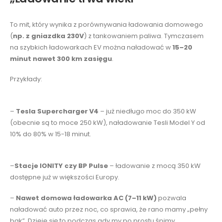
To mit, który wynika z porównywania ładowania domowego
(
np. z gniazdka 230V
) z tankowaniem paliwa. Tymczasem
na szybkich ładowarkach EV można naładować w
15–20
minut nawet 300 km zasięgu
.
Przykłady:
–
Tesla Supercharger V4
– już niedługo moc do 350 kW
(obecnie są to moce 250 kW), naładowanie Tesli Model Y od
10% do 80% w 15-18 minut.
–
Stacje IONITY czy BP Pulse
– ładowanie z mocą 350 kW
dostępne już w większości Europy.
–
Nawet domowa ładowarka AC (7–11 kW)
pozwala
naładować auto przez noc, co sprawia, że rano mamy „pełny
bak”. Dzieje się to podczas gdy my po prostu śpimy.