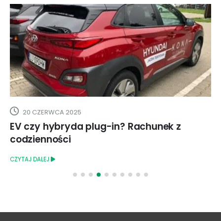
22 LUTEGO 2025
Tesla, BYD i inni producenci pod lupą
włoskiego urzędu antymonopolowego
CZYTAJ DALEJ