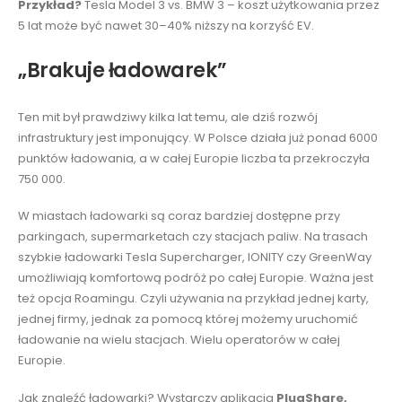
Przykład?
Tesla Model 3 vs. BMW 3 – koszt użytkowania przez
5 lat może być nawet 30–40% niższy na korzyść EV.
„Brakuje ładowarek”
Ten mit był prawdziwy kilka lat temu, ale dziś rozwój
infrastruktury jest imponujący. W Polsce działa już ponad 6000
punktów ładowania, a w całej Europie liczba ta przekroczyła
750 000.
W miastach ładowarki są coraz bardziej dostępne przy
parkingach, supermarketach czy stacjach paliw. Na trasach
szybkie ładowarki Tesla Supercharger, IONITY czy GreenWay
umożliwiają komfortową podróż po całej Europie. Ważna jest
też opcja Roamingu. Czyli używania na przykład jednej karty,
jednej firmy, jednak za pomocą której możemy uruchomić
ładowanie na wielu stacjach. Wielu operatorów w całej
Europie.
Jak znaleźć ładowarki? Wystarczy aplikacja
PlugShare,