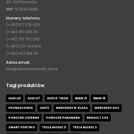
35-213 Rzeszów
NIP:
5170442886
Numery telefonu:
(+48) 517 370 420
(+48) 451 095 151
(+48) 791 702 200
(+48) 573 743 876
(+48) 663 818 191
Adres email:
info@electricmobility.store
Tagi produktów
AUDI A3
AUDI A7
AUDI E-TRON
BMW I3
BMW I8
HYUNDAI IONIQ
LEAF2
MERCEDES B-KLASA
MERCEDES EQC
PORSCHE CAYENNE
PORSCHE PANAMERA
RENAULT ZOE
SMART FORTWO
TESLA MODEL 3
TESLA MODEL S