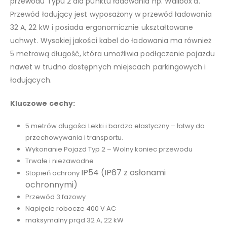
przewodu Typu 2 dla punktu ładowania np. Wallbox’a.
Przewód ładujący jest wyposażony w przewód ładowania
32 A, 22 kW i posiada ergonomicznie ukształtowane
uchwyt. Wysokiej jakości kabel do ładowania ma również
5 metrową długość, która umożliwia podłączenie pojazdu
nawet w trudno dostępnych miejscach parkingowych i
ładujących.
Kluczowe cechy:
5 metrów długości Lekki i bardzo elastyczny – łatwy do
przechowywania i transportu.
Wykonanie Pojazd Typ 2 – Wolny koniec przewodu
Trwałe i niezawodne
IP54 (IP67 z osłonami
Stopień ochrony
ochronnymi)
Przewód 3 fazowy
Napięcie robocze 400 V AC
maksymalny prąd 32 A, 22 kW