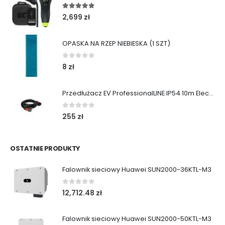
5.00
out of 5
2,699
zł
OPASKA NA RZEP NIEBIESKA (1 SZT)
0
out of 5
8
zł
Przedłużacz EV ProfessionalLINE IP54 10m ElectricMobility
0
out of 5
255
zł
OSTATNIE PRODUKTY
Falownik sieciowy Huawei SUN2000-36KTL-M3
0
out of 5
12,712.48
zł
Falownik sieciowy Huawei SUN2000-50KTL-M3