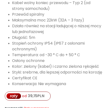
Kabel wolny koniec przewodu – Typ 2 (od
strony samochodu)
Przewód spiralny
Maksymalna moc 22kW (32A – 3 fazy)
Działa również na stacji ładującej o niższej mocy
lub jednofazowej
Długość: 5m
Stopień ochrony IP54 (IP67 z osłonami
ochronnymi)
Temperatura: od -30 ° C do + 50 ° C
Osłony ochronne
Kolor: zielony (kabel) i czarno zielona rękojeść
Styki: srebrne, dla lepszej odporności na korozję
Certyfikat CE
Konserwacja: Nie wymagana
39,15
PLN
raty
od