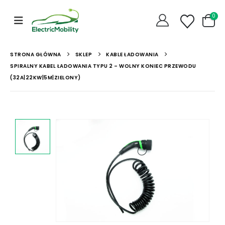
0
STRONA GŁÓWNA
SKLEP
KABLE ŁADOWANIA
SPIRALNY KABEL ŁADOWANIA TYPU 2 – WOLNY KONIEC PRZEWODU
(32A|22KW|5M|ZIELONY)