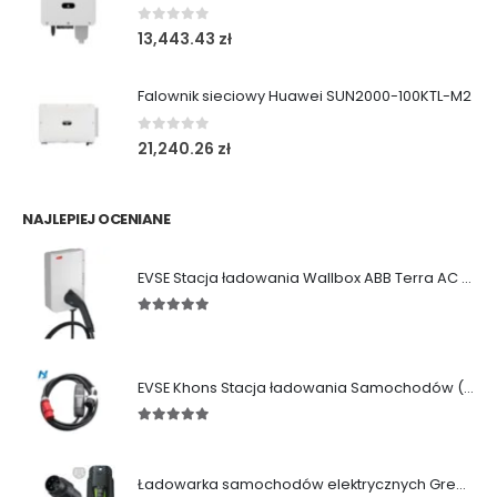
0
out of 5
13,443.43
zł
Falownik sieciowy Huawei SUN2000-100KTL-M2
0
out of 5
21,240.26
zł
NAJLEPIEJ OCENIANE
EVSE Stacja ładowania Wallbox ABB Terra AC (11/22 kW|Gniazdo|Kabel)
5.00
out of 5
EVSE Khons Stacja ładowania Samochodów (11kW|Typ2|RCD B)
5.00
out of 5
Ładowarka samochodów elektrycznych Green Cell Habu (11kW | Type 2 | 7m)