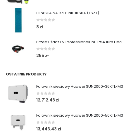
OPASKA NA RZEP NIEBIESKA (1 SZT)
0
out of 5
8
zł
Przedłużacz EV ProfessionalLINE IP54 10m ElectricMobility
0
out of 5
255
zł
OSTATNIE PRODUKTY
Falownik sieciowy Huawei SUN2000-36KTL-M3
0
out of 5
12,712.48
zł
Falownik sieciowy Huawei SUN2000-50KTL-M3
0
out of 5
13,443.43
zł