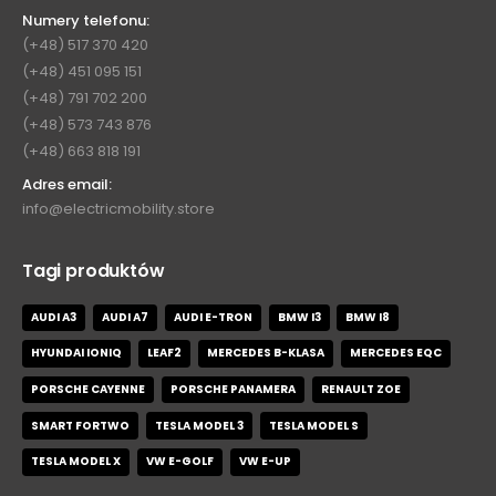
Numery telefonu:
(+48) 517 370 420
(+48) 451 095 151
(+48) 791 702 200
(+48) 573 743 876
(+48) 663 818 191
Adres email:
info@electricmobility.store
Tagi produktów
AUDI A3
AUDI A7
AUDI E-TRON
BMW I3
BMW I8
HYUNDAI IONIQ
LEAF2
MERCEDES B-KLASA
MERCEDES EQC
PORSCHE CAYENNE
PORSCHE PANAMERA
RENAULT ZOE
SMART FORTWO
TESLA MODEL 3
TESLA MODEL S
TESLA MODEL X
VW E-GOLF
VW E-UP