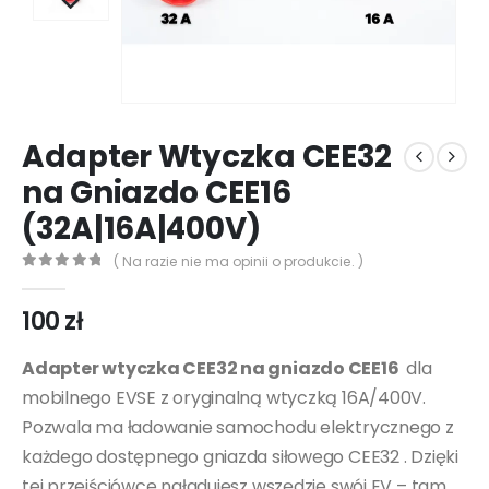
Adapter Wtyczka CEE32
na Gniazdo CEE16
(32A|16A|400V)
( Na razie nie ma opinii o produkcie. )
0
out of 5
100
zł
Adapter wtyczka CEE32 na gniazdo CEE16
dla
mobilnego EVSE z oryginalną wtyczką 16A/400V.
Pozwala ma ładowanie samochodu elektrycznego z
każdego dostępnego gniazda siłowego CEE32 . Dzięki
tej przejściówce naładujesz wszędzie swój EV – tam