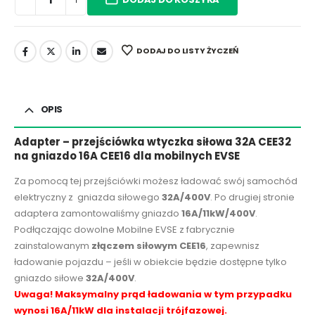
DODAJ DO LISTY ŻYCZEŃ
OPIS
Adapter – przejściówka wtyczka siłowa 32A CEE32
na gniazdo 16A CEE16 dla mobilnych EVSE
Za pomocą tej przejściówki możesz ładować swój samochód
elektryczny z gniazda siłowego
32A/400V
. Po drugiej stronie
adaptera zamontowaliśmy gniazdo
16A/11kW/400V
.
Podłączając dowolne Mobilne EVSE z fabrycznie
zainstalowanym
złączem siłowym CEE16
, zapewnisz
ładowanie pojazdu – jeśli w obiekcie będzie dostępne tylko
gniazdo siłowe
32A/400V
.
Uwaga! Maksymalny prąd ładowania w tym przypadku
wynosi 16A/11kW dla instalacji trójfazowej.