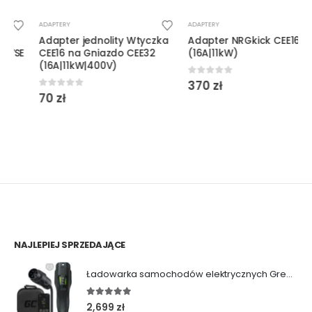
ADAPTERY
ADAPTERY
Adapter jednolity Wtyczka
Adapter NRGkick CEE16
CEE16 na Gniazdo CEE32
(16A|11kW)
(16A|11kW|400V)
0
out of 5
370
zł
0
out of 5
70
zł
NAJLEPIEJ SPRZEDAJĄCE
Ładowarka samochodów elektrycznych Green Cell Habu (11kW | Type 2 | 7m)
5.00
out of 5
2,699
zł