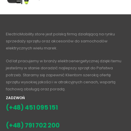
ElectricMobility.store jest polską firmą działającą na rynku
sprzedaży sprzętu oraz akcesoriów do samochodów
elektrycznych wielu marek.
Od lat pracujemy w branży elektroenergetycznej dzięki temu
jesteśmy w stanie doradzić najlepszy sprzęt do Państwa
potrzeb. Staramy się zapewnić Klientom szeroką ofertę
sprzętu wysokiej jakości i w atrakcyjnych cenach, wspartą
fachową obsługą oraz poradą.
ZADZWOŃ
(+48) 451 095 151
(+48) 791 702 200