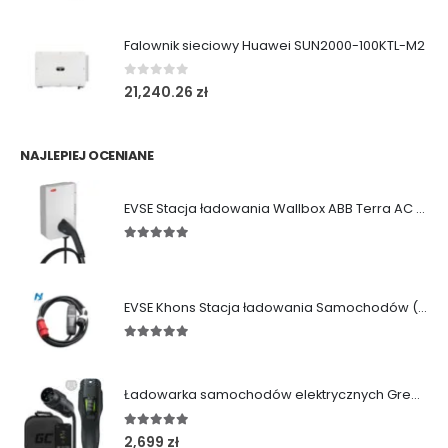
Falownik sieciowy Huawei SUN2000-100KTL-M2
0
out of 5
21,240.26
zł
NAJLEPIEJ OCENIANE
EVSE Stacja ładowania Wallbox ABB Terra AC (11/22 kW|Gniazdo|Kabel)
5.00
out of 5
EVSE Khons Stacja ładowania Samochodów (11kW|Typ2|RCD B)
5.00
out of 5
Ładowarka samochodów elektrycznych Green Cell Habu (11kW | Type 2 | 7m)
5.00
out of 5
2,699
zł