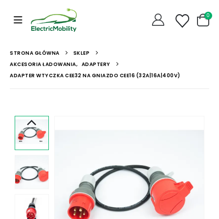
0
STRONA GŁÓWNA
SKLEP
AKCESORIA ŁADOWANIA
,
ADAPTERY
ADAPTER WTYCZKA CEE32 NA GNIAZDO CEE16 (32A|16A|400V)