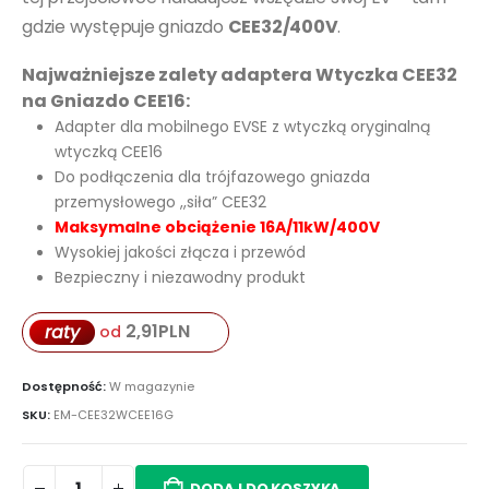
gdzie występuje gniazdo
CEE32/400V
.
Najważniejsze zalety adaptera Wtyczka CEE32
na Gniazdo CEE16:
Adapter dla mobilnego EVSE z wtyczką oryginalną
wtyczką CEE16
Do podłączenia dla trójfazowego gniazda
przemysłowego ,,siła” CEE32
Maksymalne obciążenie 16A/11kW/400V
Wysokiej jakości złącza i przewód
Bezpieczny i niezawodny produkt
2,91
PLN
raty
od
Dostępność:
W magazynie
SKU:
EM-CEE32WCEE16G
DODAJ DO KOSZYKA