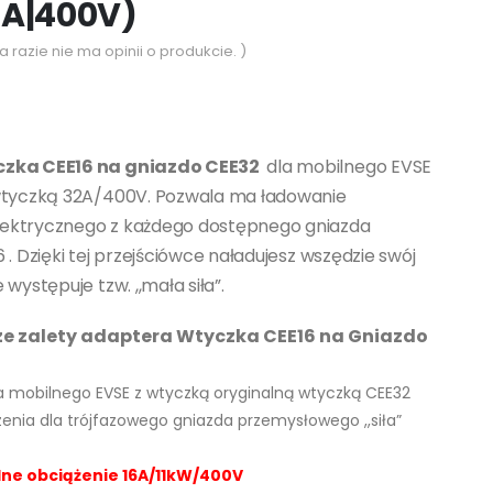
2A|400V)
a razie nie ma opinii o produkcie. )
czka CEE16 na gniazdo CEE32
dla mobilnego EVSE
wtyczką 32A/400V. Pozwala ma ładowanie
ektrycznego z każdego dostępnego gniazda
 . Dzięki tej przejściówce naładujesz wszędzie swój
 występuje tzw. ,,mała siła”.
ze zalety adaptera Wtyczka CEE16 na Gniazdo
a mobilnego EVSE z wtyczką oryginalną wtyczką CEE32
enia dla trójfazowego gniazda przemysłowego ,,siła”
e obciążenie 16A/11kW/400V