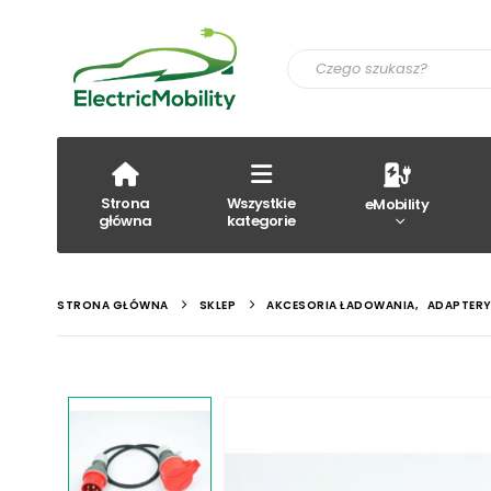
Strona
Wszystkie
eMobility
główna
kategorie
STRONA GŁÓWNA
SKLEP
AKCESORIA ŁADOWANIA
,
ADAPTER