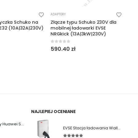
TERY
ADAPTERY
cze typu Schuko 230V dla
Adapter NRGkick CEE16
ilnej ładowarki EVSE
(16A|11kW)
kick (13A|3kW|230V)
0
out of 5
370
zł
t of 5
0.40
zł
NAJLEPIEJ OCENIANE
Falownik sieciowy Huawei SUN2000-36KTL-M3
EVSE Stacja ładowania Wallbox ABB Terra AC (11/22 kW|Gniazdo|Kabel)