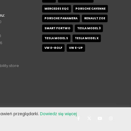
MERCEDES EQC
PORSCHE CAYENNE
nu:
PORSCHE PANAMERA
RENAULT ZOE
0
SMART FORTWO
TESLA MODEL 3
0
TESLA MODEL S
TESLA MODEL X
76
VW E-GOLF
VW E-UP
ility.store
stawień przeglądarki.
Dowiedz się więcej