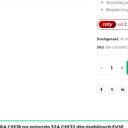
Wysokiej ja
Bezpieczny
2
raty
od
Dostępność:
W m
SKU:
EM-CEE16WC
16A CEE16 na gniazdo 32A CEE32 dla mobilnych EVSE