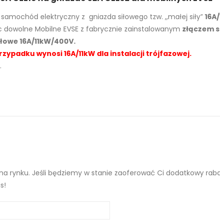
samochód elektryczny z gniazda siłowego tzw. ,,małej siły”
16A
 dowolne Mobilne EVSE z fabrycznie zainstalowanym
złączem s
iłowe 16A/11kW/400V.
padku wynosi 16A/11kW dla instalacji trójfazowej.
.
a rynku. Jeśli będziemy w stanie zaoferować Ci dodatkowy rabat 
s!