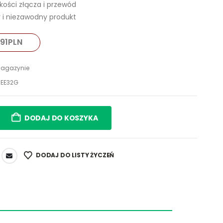
kości złącza i przewód
 i niezawodny produkt
,91
PLN
agazynie
EE32G
DODAJ DO KOSZYKA
DODAJ DO LISTY ŻYCZEŃ