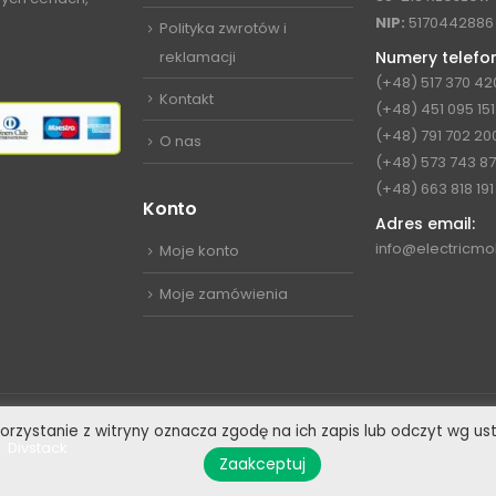
NIP:
5170442886
Polityka zwrotów i
reklamacji
Numery telefo
(+48) 517 370 42
Kontakt
(+48) 451 095 151
(+48) 791 702 20
O nas
(+48) 573 743 8
(+48) 663 818 191
Konto
Adres email:
info@electricmob
Moje konto
Moje zamówienia
 Korzystanie z witryny oznacza zgodę na ich zapis lub odczyt wg u
:
Divstack
Zaakceptuj