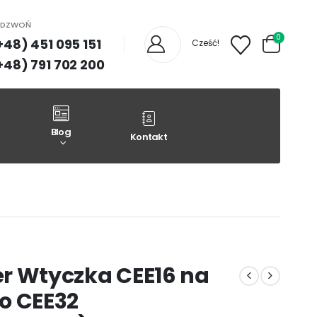
ADZWOŃ
0
+48) 451 095 151
Cześć!
+48) 791 702 200
Blog
Kontakt
r Wtyczka CEE16 na
o CEE32