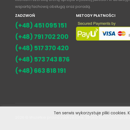
wspartą fachową obsługą oraz poradą.
ZADZWOŃ
METODY PŁATNOŚCI
(+48) 451 095 151
(+48) 791 702 200
(+48) 517 370 420
(+48) 573 743 876
(+48) 663 818 191
Ten serwis wykorzystuje pliki cookies.
2026
© Wszelkie prawa zastrzeżone. Strona stworzona przez