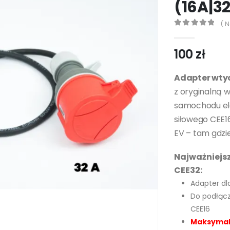
(16A|3
( N
0
out of 5
100
zł
Adapter wty
z oryginalną 
samochodu el
siłowego CEE16
EV – tam gdzie
Najważniejs
CEE32:
Adapter dl
Do podłącz
CEE16
Maksymaln