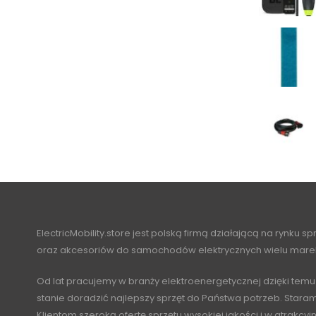
ElectricMobility.store jest polską firmą działającą na rynku s
oraz akcesoriów do samochodów elektrycznych wielu mare
Od lat pracujemy w branży elektroenergetycznej dzięki temu
stanie doradzić najlepszy sprzęt do Państwa potrzeb. Stara
Klientom szeroką ofertę sprzętu wysokiej jakości i w atrakcy