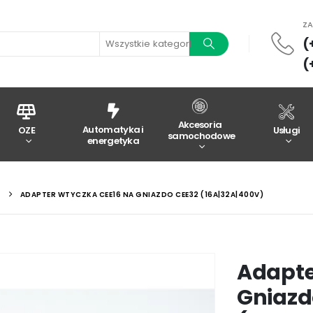
Z
(
Wszystkie kategorie
(
Akcesoria
Automatyka i
OZE
Usługi
samochodowe
energetyka
Y
ADAPTER WTYCZKA CEE16 NA GNIAZDO CEE32 (16A|32A|400V)
Adapte
Gniazd