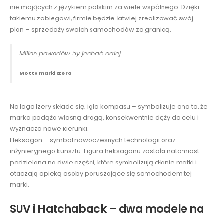
nie mających z językiem polskim za wiele wspólnego. Dzięki
takiemu zabiegowi, firmie będzie łatwiej zrealizować swój
plan – sprzedaży swoich samochodów za granicą.
Milion powodów by jechać dalej
Motto marki Izera
Na logo Izery składa się, igła kompasu – symbolizuje ona to, że
marka podąża własną drogą, konsekwentnie dąży do celu i
wyznacza nowe kierunki.
Heksagon – symbol nowoczesnych technologii oraz
inżynieryjnego kunsztu. Figura heksagonu została natomiast
podzielona na dwie części, które symbolizują dłonie matki i
otaczają opieką osoby poruszające się samochodem tej
marki.
SUV i Hatchaback – dwa modele na