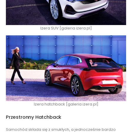
Izera SUV [galeria izera.pl]
Izera hatchback [galeria izera.pl]
Przestronny Hatchback
Samochód składa się z smukłych, a jednocześnie bardzo