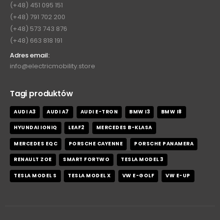
(+48) 451 095 151
(+48) 791 702 200
(+48) 573 743 876
(+48) 663 818 191
Adres email:
info@electricmobility.store
Tagi produktów
AUDI A3
AUDI A7
AUDI E-TRON
BMW I3
BMW I8
HYUNDAI IONIQ
LEAF2
MERCEDES B-KLASA
MERCEDES EQC
PORSCHE CAYENNE
PORSCHE PANAMERA
RENAULT ZOE
SMART FORTWO
TESLA MODEL 3
TESLA MODEL S
TESLA MODEL X
VW E-GOLF
VW E-UP