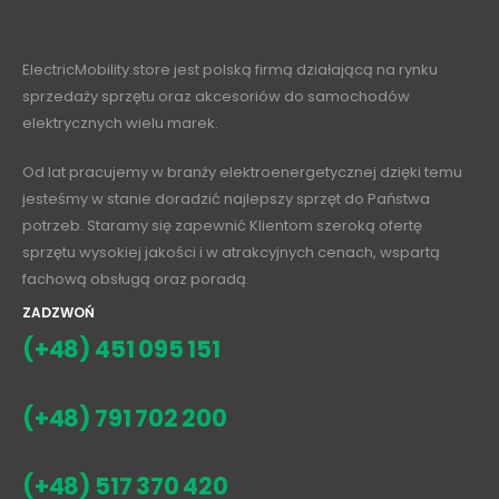
ElectricMobility.store jest polską firmą działającą na rynku
sprzedaży sprzętu oraz akcesoriów do samochodów
elektrycznych wielu marek.
Od lat pracujemy w branży elektroenergetycznej dzięki temu
jesteśmy w stanie doradzić najlepszy sprzęt do Państwa
potrzeb. Staramy się zapewnić Klientom szeroką ofertę
sprzętu wysokiej jakości i w atrakcyjnych cenach, wspartą
fachową obsługą oraz poradą.
ZADZWOŃ
(+48) 451 095 151
(+48) 791 702 200
(+48) 517 370 420