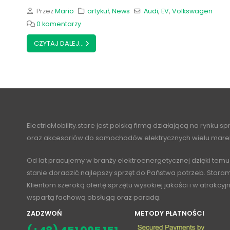
Przez
Mario
artykuł
,
News
Audi
,
EV
,
Volkswagen
0 komentarzy
CZYTAJ DALEJ...
ElectricMobility.store jest polską firmą działającą na rynku s
oraz akcesoriów do samochodów elektrycznych wielu mare
Od lat pracujemy w branży elektroenergetycznej dzięki temu
stanie doradzić najlepszy sprzęt do Państwa potrzeb. Stara
Klientom szeroką ofertę sprzętu wysokiej jakości i w atrakcy
wspartą fachową obsługą oraz poradą.
ZADZWOŃ
METODY PŁATNOŚCI