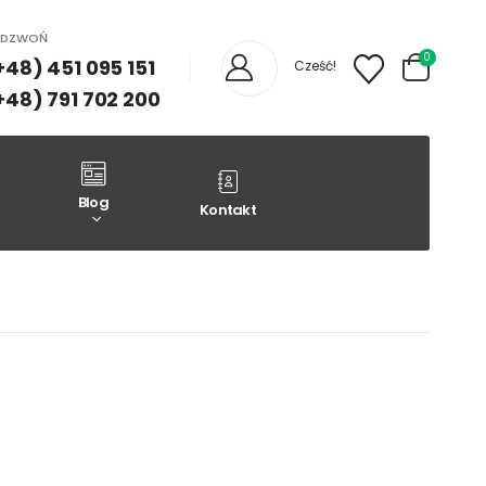
ADZWOŃ
0
+48) 451 095 151
Cześć!
+48) 791 702 200
Blog
Kontakt