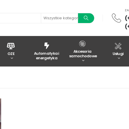
Z
(
Wszystkie kategorie
(
Akcesoria
Automatyka i
OZE
Usługi
samochodowe
energetyka