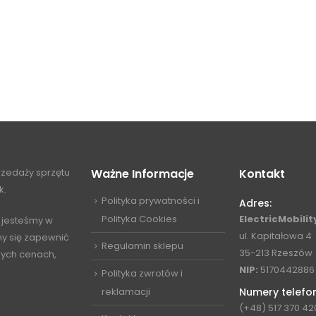
przedaży sprzętu
Ważne Informacje
Kontakt
k.
Polityka prywatności i
Adres:
Polityka Cookies
ElectricMobility
 jesteśmy w
ul. Kapitałowa 4
my się zapewnić
Regulamin sklepu
35-213 Rzeszów
jnych cenach,
NIP:
5170442886
Polityka zwrotów i
reklamacji
Numery telefo
(+48) 517 370 42