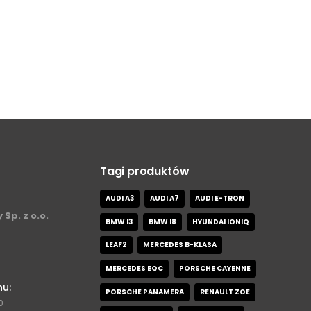
Tagi produktów
AUDI A3
AUDI A7
AUDI E-TRON
 Sp. z o.o.
BMW I3
BMW I8
HYUNDAI IONIQ
LEAF2
MERCEDES B-KLASA
MERCEDES EQC
PORSCHE CAYENNE
nu:
PORSCHE PANAMERA
RENAULT ZOE
0