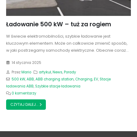
Ładowanie 500 kW – tuż za rogiem
W świecie elektromobilności, szybkie ładowanie jest
kluczowym elementem. Może on całkowicie zmienić sposób,
w jaki postrzegamy samochody elektryczne. Obecnie coraz...
14 stycznia 2025
Przez
Mario
artykuł
,
News
,
Porady
500 kW
,
ABB
,
ABB charging station
,
Charging
,
EV
,
Stacje
ładowania ABB
,
Szybkie stacje ładowania
0 komentarzy
CZYTAJ DALEJ...