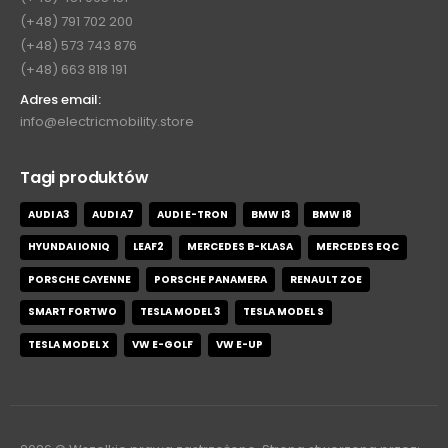
(+48) 791 702 200
(+48) 573 743 876
(+48) 663 818 191
Adres email:
info@electricmobility.store
Tagi produktów
AUDI A3
AUDI A7
AUDI E-TRON
BMW I3
BMW I8
HYUNDAI IONIQ
LEAF2
MERCEDES B-KLASA
MERCEDES EQC
PORSCHE CAYENNE
PORSCHE PANAMERA
RENAULT ZOE
SMART FORTWO
TESLA MODEL 3
TESLA MODEL S
TESLA MODEL X
VW E-GOLF
VW E-UP