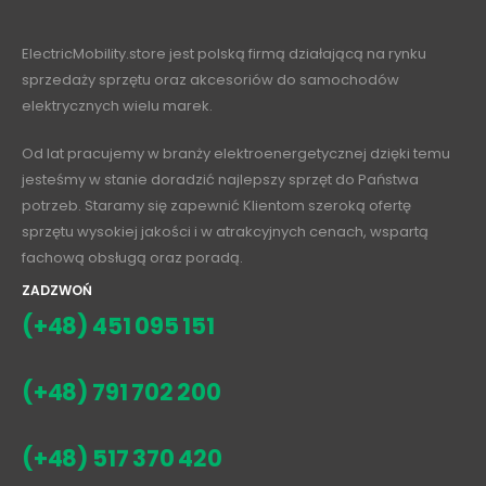
ElectricMobility.store jest polską firmą działającą na rynku
sprzedaży sprzętu oraz akcesoriów do samochodów
elektrycznych wielu marek.
Od lat pracujemy w branży elektroenergetycznej dzięki temu
jesteśmy w stanie doradzić najlepszy sprzęt do Państwa
potrzeb. Staramy się zapewnić Klientom szeroką ofertę
sprzętu wysokiej jakości i w atrakcyjnych cenach, wspartą
fachową obsługą oraz poradą.
ZADZWOŃ
(+48) 451 095 151
(+48) 791 702 200
(+48) 517 370 420