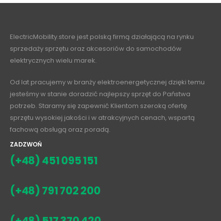
ElectricMobility.store jest polską firmą działającą na rynku
sprzedaży sprzętu oraz akcesoriów do samochodów
elektrycznych wielu marek.
Od lat pracujemy w branży elektroenergetycznej dzięki temu
jesteśmy w stanie doradzić najlepszy sprzęt do Państwa
potrzeb. Staramy się zapewnić Klientom szeroką ofertę
sprzętu wysokiej jakości i w atrakcyjnych cenach, wspartą
fachową obsługą oraz poradą.
ZADZWOŃ
(+48) 451 095 151
(+48) 791 702 200
(+48) 517 370 420