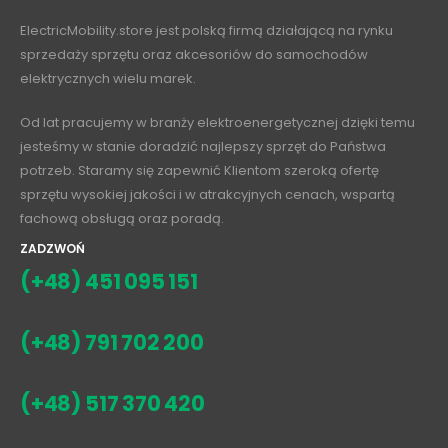
ElectricMobility.store jest polską firmą działającą na rynku
sprzedaży sprzętu oraz akcesoriów do samochodów
elektrycznych wielu marek.
Od lat pracujemy w branży elektroenergetycznej dzięki temu
jesteśmy w stanie doradzić najlepszy sprzęt do Państwa
potrzeb. Staramy się zapewnić Klientom szeroką ofertę
sprzętu wysokiej jakości i w atrakcyjnych cenach, wspartą
fachową obsługą oraz poradą.
ZADZWOŃ
(+48) 451 095 151
(+48) 791 702 200
(+48) 517 370 420