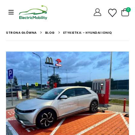
0
STRONA GŁÓWNA
BLOG
ETYKIETKA: -
HYUNDAI IONIQ