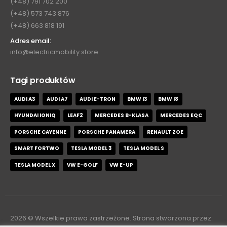
(+48) 791 702 200
(+48) 573 743 876
(+48) 663 818 191
Adres email:
info@electricmobility.store
Tagi produktów
AUDI A3
AUDI A7
AUDI E-TRON
BMW I3
BMW I8
HYUNDAI IONIQ
LEAF2
MERCEDES B-KLASA
MERCEDES EQC
PORSCHE CAYENNE
PORSCHE PANAMERA
RENAULT ZOE
SMART FORTWO
TESLA MODEL 3
TESLA MODEL S
TESLA MODEL X
VW E-GOLF
VW E-UP
2026
© Wszelkie prawa zastrzeżone. Strona stworzona przez: