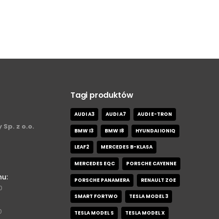
Tagi produktów
AUDI A3
AUDI A7
AUDI E-TRON
 Sp. z o.o.
BMW I3
BMW I8
HYUNDAI IONIQ
LEAF2
MERCEDES B-KLASA
MERCEDES EQC
PORSCHE CAYENNE
nu:
PORSCHE PANAMERA
RENAULT ZOE
0
SMART FORTWO
TESLA MODEL 3
0
TESLA MODEL S
TESLA MODEL X