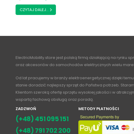
CZYTAJ DALEJ...
ElectricMobility.store jest polską firmą działającą na rynku s
oraz akcesoriów do samochodów elektrycznych wielu mare
Od lat pracujemy w branży elektroenergetycznej dzięki temu
stanie doradzić najlepszy sprzęt do Państwa potrzeb. Stara
Klientom szeroką ofertę sprzętu wysokiej jakości i w atrakcy
wspartą fachową obsługą oraz poradą.
ZADZWOŃ
METODY PŁATNOŚCI
(+48) 451 095 151
(+48) 791 702 200