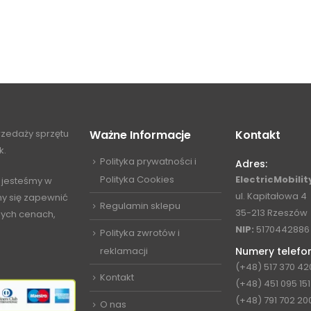
przedaży sprzętu
Ważne Informacje
Kontakt
k.
Polityka prywatności i
Adres:
Polityka Cookies
ElectricMobility
 jesteśmy w
ul. Kapitałowa 4
my się zapewnić
Regulamin sklepu
35-213 Rzeszów
jnych cenach,
NIP:
5170442886
Polityka zwrotów i
reklamacji
Numery telefo
(+48) 517 370 42
Kontakt
(+48) 451 095 151
(+48) 791 702 20
O nas