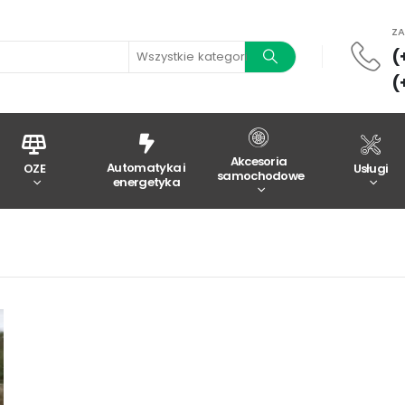
Z
(
Wszystkie kategorie
(
Akcesoria
Automatyka i
OZE
Usługi
samochodowe
energetyka