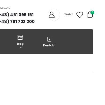
ADZWOŃ
0
+48) 451 095 151
Cześć!
+48) 791 702 200
Blog
Kontakt