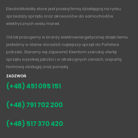
ElectricMobility.store jest polską firmą działającą na rynku
sprzedaży sprzętu oraz akcesoriów do samochodów
elektrycznych wielu marek.
Od lat pracujemy w branży elektroenergetycznej dzięki temu
jesteśmy w stanie doradzić najlepszy sprzęt do Państwa
potrzeb. Staramy się zapewnić Klientom szeroką ofertę
sprzętu wysokiej jakości i w atrakcyjnych cenach, wspartą
fachową obsługą oraz poradą.
ZADZWOŃ
(+48) 451 095 151
(+48) 791 702 200
(+48) 517 370 420