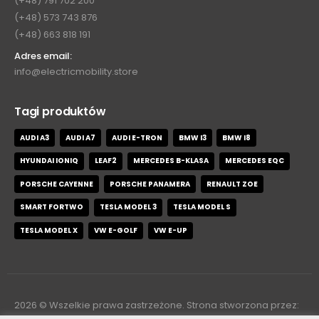
(+48) 791 702 200
(+48) 573 743 876
(+48) 663 818 191
Adres email:
info@electricmobility.store
Tagi produktów
AUDI A3
AUDI A7
AUDI E-TRON
BMW I3
BMW I8
HYUNDAI IONIQ
LEAF2
MERCEDES B-KLASA
MERCEDES EQC
PORSCHE CAYENNE
PORSCHE PANAMERA
RENAULT ZOE
SMART FORTWO
TESLA MODEL 3
TESLA MODEL S
TESLA MODEL X
VW E-GOLF
VW E-UP
2026
© Wszelkie prawa zastrzeżone. Strona stworzona przez: