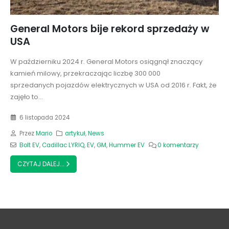
General Motors bije rekord sprzedaży w
USA
W październiku 2024 r. General Motors osiągnął znaczący
kamień milowy, przekraczając liczbę 300 000
sprzedanych pojazdów elektrycznych w USA od 2016 r. Fakt, że
zajęło to...
6 listopada 2024
Przez
Mario
artykuł
,
News
Bolt EV
,
Cadillac LYRIQ
,
EV
,
GM
,
Hummer EV
0 komentarzy
CZYTAJ DALEJ...