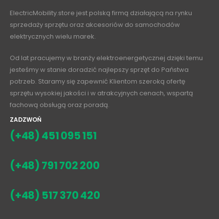
ElectricMobility.store jest polską firmą działającą na rynku
sprzedaży sprzętu oraz akcesoriów do samochodów
elektrycznych wielu marek.
Od lat pracujemy w branży elektroenergetycznej dzięki temu
jesteśmy w stanie doradzić najlepszy sprzęt do Państwa
potrzeb. Staramy się zapewnić Klientom szeroką ofertę
sprzętu wysokiej jakości i w atrakcyjnych cenach, wspartą
fachową obsługą oraz poradą.
ZADZWOŃ
(+48) 451 095 151
(+48) 791 702 200
(+48) 517 370 420