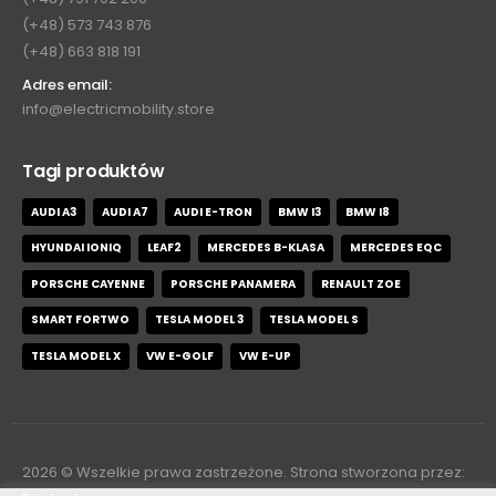
(+48) 573 743 876
(+48) 663 818 191
Adres email:
info@electricmobility.store
Tagi produktów
AUDI A3
AUDI A7
AUDI E-TRON
BMW I3
BMW I8
HYUNDAI IONIQ
LEAF2
MERCEDES B-KLASA
MERCEDES EQC
PORSCHE CAYENNE
PORSCHE PANAMERA
RENAULT ZOE
SMART FORTWO
TESLA MODEL 3
TESLA MODEL S
TESLA MODEL X
VW E-GOLF
VW E-UP
2026
© Wszelkie prawa zastrzeżone. Strona stworzona przez: