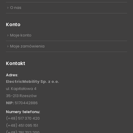
O nas
Konto
Moje konto
Moje zamówienia
Kontakt
Adres:
ElectricMobility Sp. z o.o.
ul. Kapitałowa 4
35-213 Rzeszów
NIP:
5170442886
Numery telefonu:
(+48) 517 370 420
(+48) 451 095 151
(+48) 791 702 200