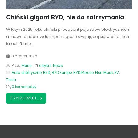
Chiński gigant BYD, nie do zatrzymania
W lutym 2025 roku chiński producent pojazdów elektrycznych
a mowa o naprawdę imponująco rozwijającej się w ostatnich
latach firmie ...
3 marca 2025
Przez
Mario
artykuł
,
News
Auta elektryczne
,
BYD
,
BYD Europe
,
BYD Mexico
,
Elon Musk
,
EV
,
Tesla
0 komentarzy
CZYTAJ DALEJ...