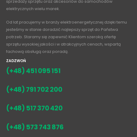
sprzedaży sprzętu oraz akcesoriów do samochodów
elektrycznych wielu marek.
Od lat pracujemy w branży elektroenergetycznej dzięki temu
jesteśmy w stanie doradzić najlepszy sprzęt do Państwa
potrzeb. Staramy się zapewnić Klientom szeroką ofertę
sprzętu wysokiej jakości i w atrakcyjnych cenach, wspartą
fachową obsługą oraz poradą.
ZADZWOŃ
(+48) 451 095 151
(+48) 791 702 200
(+48) 517 370 420
(+48) 573 743 876