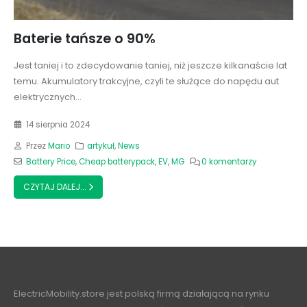
Baterie tańsze o 90%
Jest taniej i to zdecydowanie taniej, niż jeszcze kilkanaście lat
temu. Akumulatory trakcyjne, czyli te służące do napędu aut
elektrycznych...
14 sierpnia 2024
Przez
Mario
artykuł
,
News
Battery Price
,
Cheap batterypack
,
EV
,
MG
0 komentarzy
CZYTAJ DALEJ...
ElectricMobility.store jest polską firmą działającą na rynku