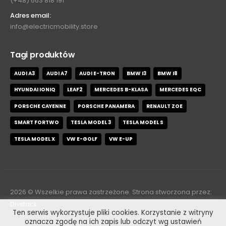
(+48) 663 818 191
Adres email:
info@electricmobility.store
Tagi produktów
AUDI A3
AUDI A7
AUDI E-TRON
BMW I3
BMW I8
HYUNDAI IONIQ
LEAF2
MERCEDES B-KLASA
MERCEDES EQC
PORSCHE CAYENNE
PORSCHE PANAMERA
RENAULT ZOE
SMART FORTWO
TESLA MODEL 3
TESLA MODEL S
TESLA MODEL X
VW E-GOLF
VW E-UP
2026
© Wszelkie prawa zastrzeżone. Strona stworzona przez:
Divstack
Ten serwis wykorzystuje pliki cookies. Korzystanie z witryny
oznacza zgodę na ich zapis lub odczyt wg ustawień