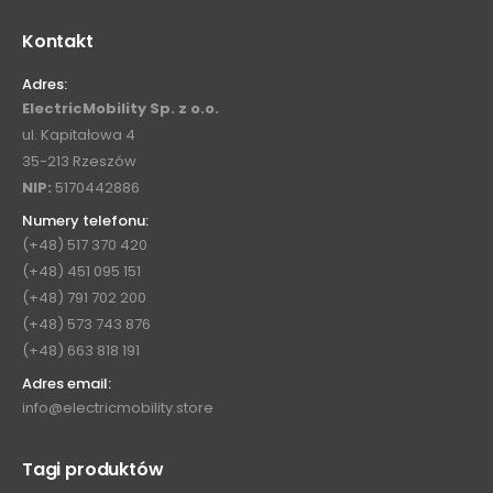
Kontakt
Adres:
ElectricMobility Sp. z o.o.
ul. Kapitałowa 4
35-213 Rzeszów
NIP:
5170442886
Numery telefonu:
(+48) 517 370 420
(+48) 451 095 151
(+48) 791 702 200
(+48) 573 743 876
(+48) 663 818 191
Adres email:
info@electricmobility.store
Tagi produktów