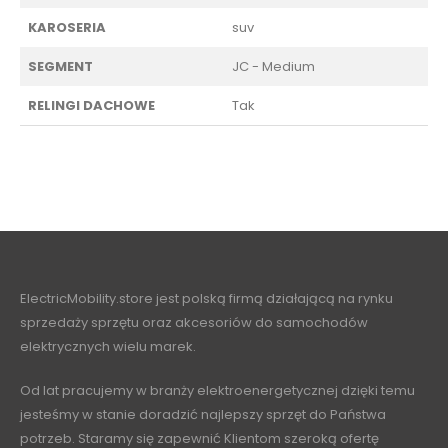
KAROSERIA
suv
SEGMENT
JC - Medium
RELINGI DACHOWE
Tak
ElectricMobility.store jest polską firmą działającą na rynku
sprzedaży sprzętu oraz akcesoriów do samochodów
elektrycznych wielu marek.
Od lat pracujemy w branży elektroenergetycznej dzięki temu
jesteśmy w stanie doradzić najlepszy sprzęt do Państwa
potrzeb. Staramy się zapewnić Klientom szeroką ofertę