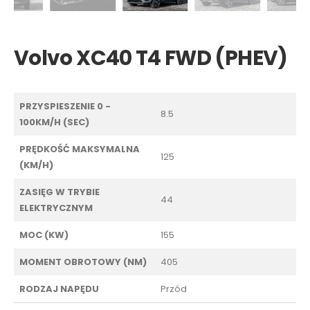
Volvo XC40 T4 FWD (PHEV)
PRZYSPIESZENIE 0 -
8.5
100KM/H (SEC)
PRĘDKOŚĆ MAKSYMALNA
125
(KM/H)
ZASIĘG W TRYBIE
44
ELEKTRYCZNYM
MOC (KW)
155
MOMENT OBROTOWY (NM)
405
RODZAJ NAPĘDU
Przód