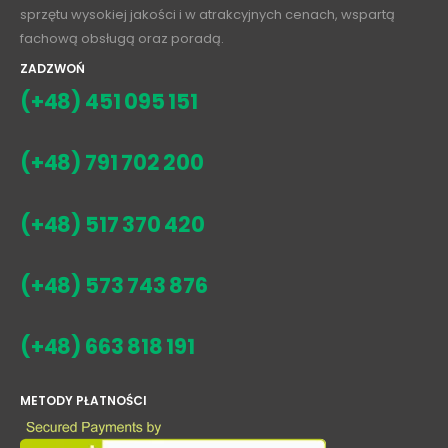
sprzętu wysokiej jakości i w atrakcyjnych cenach, wspartą
fachową obsługą oraz poradą.
ZADZWOŃ
(+48) 451 095 151
(+48) 791 702 200
(+48) 517 370 420
(+48) 573 743 876
(+48) 663 818 191
METODY PŁATNOŚCI