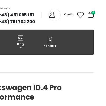
ADZWOŃ
0
+48) 451 095 151
Cześć!
+48) 791 702 200
Blog
Kontakt
kswagen ID.4 Pro
formance