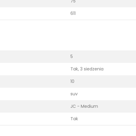
75
611
5
Tak, 3 siedzenia
10
suv
JC - Medium
Tak