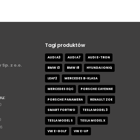
Tagi produktów
AUDI A3
AUDI A7
AUDI E-TRON
 Sp. z o.o.
BMW I3
BMW I8
HYUNDAI IONIQ
LEAF2
MERCEDES B-KLASA
MERCEDES EQC
PORSCHE CAYENNE
nu:
PORSCHE PANAMERA
RENAULT ZOE
0
SMART FORTWO
TESLA MODEL 3
0
TESLA MODEL S
TESLA MODEL X
76
VW E-GOLF
VW E-UP