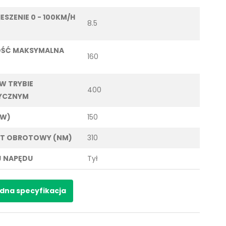
ESZENIE 0 - 100KM/H
8.5
OŚĆ MAKSYMALNA
160
 W TRYBIE
400
YCZNYM
KW)
150
T OBROTOWY (NM)
310
 NAPĘDU
Tył
dna specyfikacja