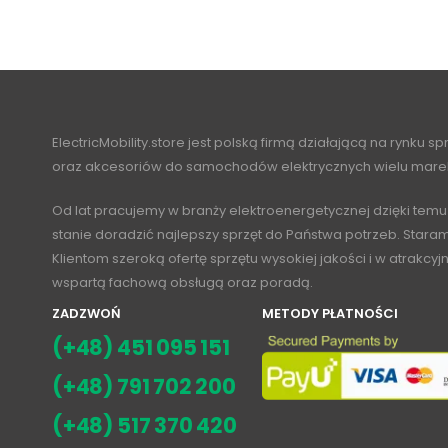
ElectricMobility.store jest polską firmą działającą na rynku s
oraz akcesoriów do samochodów elektrycznych wielu mare
Od lat pracujemy w branży elektroenergetycznej dzięki temu
stanie doradzić najlepszy sprzęt do Państwa potrzeb. Stara
Klientom szeroką ofertę sprzętu wysokiej jakości i w atrakcy
wspartą fachową obsługą oraz poradą.
ZADZWOŃ
METODY PŁATNOŚCI
(+48) 451 095 151
(+48) 791 702 200
(+48) 517 370 420