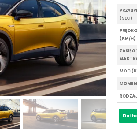
PRZYSPI
(SEC)
PRĘDK
(KM/H)
ZASIĘG
ELEKTR
MOC (
MOMEN
RODZAJ
Dokła