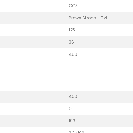
CCS
Prawa Strona - Tył
125
36
460
400
0
193
2.2 /100