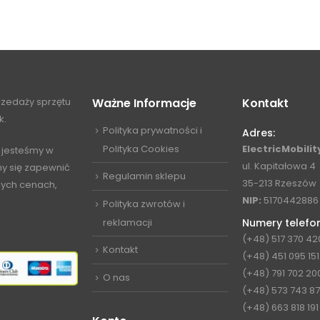
przedaży sprzętu
Ważne Informacje
Kontakt
k.
Polityka prywatności i
Adres:
Polityka Cookies
ElectricMobility
 jesteśmy w
ul. Kapitałowa 4
my się zapewnić
Regulamin sklepu
35-213 Rzeszów
jnych cenach,
NIP:
5170442886
Polityka zwrotów i
reklamacji
Numery telefo
(+48) 517 370 42
Kontakt
(+48) 451 095 151
(+48) 791 702 20
O nas
(+48) 573 743 8
(+48) 663 818 191