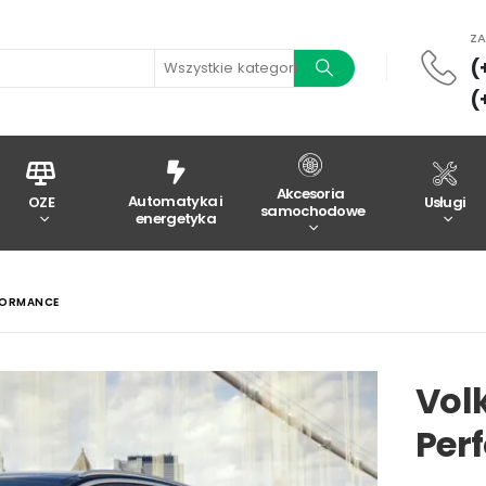
Z
(
Wszystkie kategorie
(
Akcesoria
Automatyka i
OZE
Usługi
samochodowe
energetyka
FORMANCE
Vol
Per