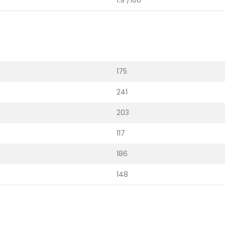
175
241
203
117
186
148