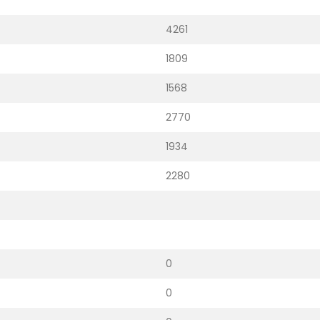
4261
1809
1568
2770
1934
2280
0
0