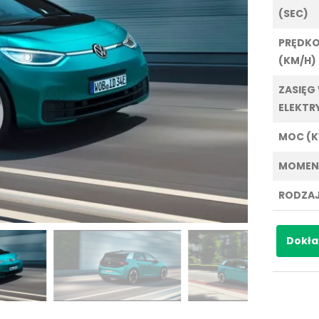
(SEC)
PRĘDK
(KM/H)
ZASIĘG
ELEKTR
MOC (
MOMEN
RODZAJ
Dokła