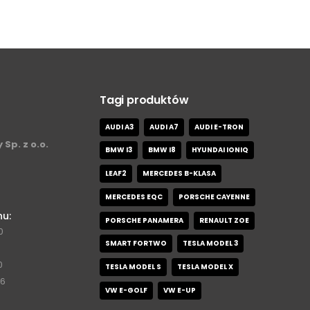
Tagi produktów
AUDI A3
AUDI A7
AUDI E-TRON
 Sp. z o.o.
BMW I3
BMW I8
HYUNDAI IONIQ
LEAF2
MERCEDES B-KLASA
MERCEDES EQC
PORSCHE CAYENNE
nu:
PORSCHE PANAMERA
RENAULT ZOE
0
SMART FORTWO
TESLA MODEL 3
0
TESLA MODEL S
TESLA MODEL X
76
VW E-GOLF
VW E-UP