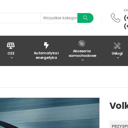
Z
(
Wszystkie kategorie
(
Akcesoria
Automatyka i
OZE
Usługi
samochodowe
energetyka
Vol
PRZYSPI