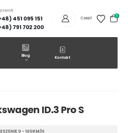
ADZWOŃ
0
+48) 451 095 151
Cześć!
+48) 791 702 200
Blog
Kontakt
kswagen ID.3 Pro S
ESZENIE 0 - 100KM/H