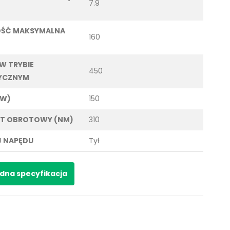
7.9
OŚĆ MAKSYMALNA
160
 W TRYBIE
450
YCZNYM
KW)
150
T OBROTOWY (NM)
310
 NAPĘDU
Tył
dna specyfikacja