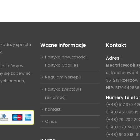
przedaży sprzętu
Ważne Informacje
Kontakt
k.
Polityka prywatności i
Adres:
Polityka Cookies
ElectricMobility
 jesteśmy w
ul. Kapitałowa 4
my się zapewnić
Regulamin sklepu
35-213 Rzeszów
jnych cenach,
NIP:
5170442886
Polityka zwrotów i
reklamacji
Numery telefo
(+48) 517 370 42
Kontakt
(+48) 451 095 151
(+48) 791 702 20
O nas
(+48) 573 743 8
(+48) 663 818 191