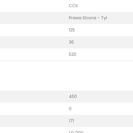
CCS
Prawa Strona - Tył
125
36
520
450
0
171
1.9 /100