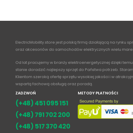
ElectricMobility.store jest polską firmą działającą na rynku s
oraz akcesoriów do samochodów elektrycznych wielu mare
Od lat pracujemy w branży elektroenergetycznej dzięki temu
stanie doradzić najlepszy sprzęt do Państwa potrzeb. Stara
Klientom szeroką ofertę sprzętu wysokiej jakości i w atrakcy
wspartą fachową obsługą oraz poradą.
ZADZWOŃ
METODY PŁATNOŚCI
(+48) 451 095 151
(+48) 791 702 200
(+48) 517 370 420