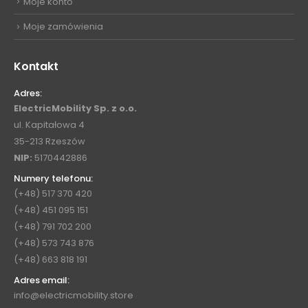
Moje konto
Moje zamówienia
Kontakt
Adres:
ElectricMobility Sp. z o.o.
ul. Kapitałowa 4
35-213 Rzeszów
NIP:
5170442886
Numery telefonu:
(+48) 517 370 420
(+48) 451 095 151
(+48) 791 702 200
(+48) 573 743 876
(+48) 663 818 191
Adres email:
info@electricmobility.store