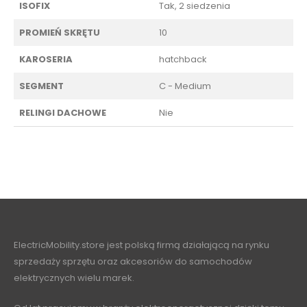
ISOFIX
Tak, 2 siedzenia
PROMIEŃ SKRĘTU
10
KAROSERIA
hatchback
SEGMENT
C - Medium
RELINGI DACHOWE
Nie
ElectricMobility.store jest polską firmą działającą na rynku
sprzedaży sprzętu oraz akcesoriów do samochodów
elektrycznych wielu marek.