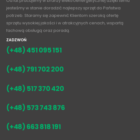
Od lat pracujemy w branży elektroenergetycznej dzięki temu
jesteśmy w stanie doradzić najlepszy sprzęt do Państwa
potrzeb. Staramy się zapewnić Klientom szeroką ofertę
sprzętu wysokiej jakości i w atrakcyjnych cenach, wspartą
fachową obsługą oraz poradą.
ZADZWOŃ
(+48) 451 095 151
(+48) 791 702 200
(+48) 517 370 420
(+48) 573 743 876
(+48) 663 818 191